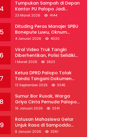
Tumpukan Sampah di Depan
4
Kantor PU Palopo Jadi
Sorotan, Warga Desak DLH
23 Maret 2026
4144
Segera Bertindak
Dituding Peras Manajer SPBU
5
Bonepute Luwu, Oknum
Wartawan Angkat Bicara
4 Januari 2026
4020
Viral Video Truk Tangki
6
Diberhentikan, Polisi Selidiki
Dugaan Penyelundupan Solar
1 Maret 2026
3823
Subsidi di Palopo
Ketua DPRD Palopo Tolak
7
Tanda Tangani Dokumen
Ranperda APBD Perubahan
13 September 2025
3345
2025
Sumur Bor Rusak, Warga
8
Griya Cinta Pemuda Palopo
Desak Layanan Air Bersih
16 Januari 2026
3341
Ratusan Mahasiswa Gelar
9
Unjuk Rasa di Sampoddo
Palopo, Tuntut Pemekaran
8 Januari 2026
3261
Provinsi Luwu Raya