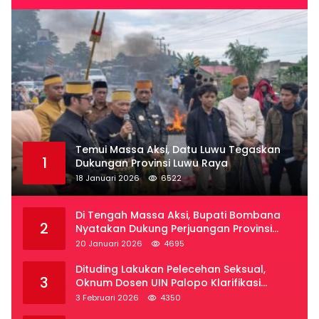
Temui Massa Aksi, Datu Luwu Tegaskan
1
Dukungan Provinsi Luwu Raya
18 Januari 2026
6522
Di Tengah Massa Aksi, Bupati Bombana
2
Nyatakan Dukung Perjuangan Provinsi
Luwu Raya
20 Januari 2026
4695
Dituding Lakukan Pelecehan Seksual,
3
Oknum Dosen UIN Palopo Klarifikasi
Kronologi
3 Februari 2026
4350