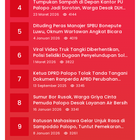
Tumpukan Sampah di Depan Kantor PU
4
Palopo Jadi Sorotan, Warga Desak DLH
Segera Bertindak
23 Maret 2026
4144
Dituding Peras Manajer SPBU Bonepute
5
Luwu, Oknum Wartawan Angkat Bicara
4 Januari 2026
4019
Viral Video Truk Tangki Diberhentikan,
6
Polisi Selidiki Dugaan Penyelundupan Solar
Subsidi di Palopo
1 Maret 2026
3822
Ketua DPRD Palopo Tolak Tanda Tangani
7
Dokumen Ranperda APBD Perubahan
2025
13 September 2025
3345
Sumur Bor Rusak, Warga Griya Cinta
8
Pemuda Palopo Desak Layanan Air Bersih
16 Januari 2026
3341
Ratusan Mahasiswa Gelar Unjuk Rasa di
9
Sampoddo Palopo, Tuntut Pemekaran
Provinsi Luwu Raya
8 Januari 2026
3261