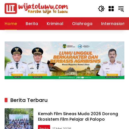
Langsung
ke
konten
Home
Berita
Kriminal
Olahraga
Internasional
Berita Terbaru
Kemah Film Sineas Muda 2026 Dorong
Ekosistem Film Pelajar di Palopo
Berita
17 Mei 2026