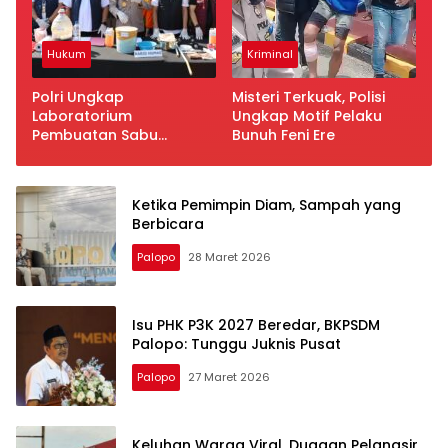
Hukum
Kriminal
Polri Ungkap
Misteri Terkuak, Polisi
Laboratorium
Ungkap Motif Pelaku
Pembuatan Sabu
Bunuh Feni Ere
Jaringan Internasional
Ketika Pemimpin Diam, Sampah yang
Berbicara
Palopo
28 Maret 2026
Isu PHK P3K 2027 Beredar, BKPSDM
Palopo: Tunggu Juknis Pusat
Palopo
27 Maret 2026
Keluhan Warga Viral, Dugaan Pelangsir