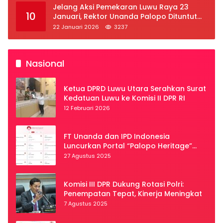
Jelang Aksi Pemekaran Luwu Raya 23
10
Januari, Rektor Unanda Palopo Dituntut
Liburkan Mahasiswa
22 Januari 2026
3237
Nasional
Ketua DPRD Luwu Utara Serahkan Surat
Kedatuan Luwu ke Komisi II DPR RI
12 Februari 2026
FT Unanda dan IPD Indonesia
Luncurkan Portal “Palopo Heritage”
Secara Virtual
27 Agustus 2025
Komisi III DPR Dukung Rotasi Polri:
Penempatan Tepat, Kinerja Meningkat
7 Agustus 2025