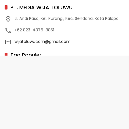
PT. MEDIA WIJA TOLUWU
Jl. Andi Paso, Kel. Purangi, Kec. Sendana, Kota Palopo
+62 823-4876-8851
wijatoluwucom@gmail.com
Tag Populer
02 Palopo
1 Abad NU
10 Program Unggulan PD-HB
17 Agustus
2022-2023