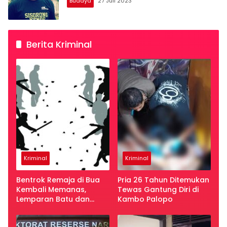
Budaya
27 Juli 2023
Berita Kriminal
Kriminal
Kriminal
Bentrok Remaja di Bua
Pria 26 Tahun Ditemukan
Kembali Memanas,
Tewas Gantung Diri di
Lemparan Batu dan
Kambo Palopo
Busur Teror Warga