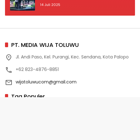
14 Juli 2025
PT. MEDIA WIJA TOLUWU
Jl. Andi Paso, Kel. Purangi, Kec. Sendana, Kota Palopo
+62 823-4876-8851
wijatoluwucom@gmail.com
Tag Populer
02 Palopo
1 Abad NU
10 Program Unggulan PD-HB
17 Agustus