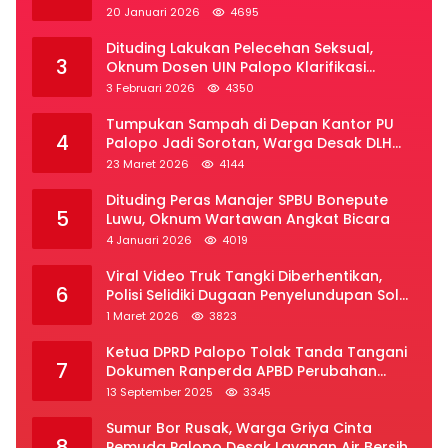
Luwu Raya
20 Januari 2026
4695
Dituding Lakukan Pelecehan Seksual,
3
Oknum Dosen UIN Palopo Klarifikasi
Kronologi
3 Februari 2026
4350
Tumpukan Sampah di Depan Kantor PU
4
Palopo Jadi Sorotan, Warga Desak DLH
Segera Bertindak
23 Maret 2026
4144
Dituding Peras Manajer SPBU Bonepute
5
Luwu, Oknum Wartawan Angkat Bicara
4 Januari 2026
4019
Viral Video Truk Tangki Diberhentikan,
6
Polisi Selidiki Dugaan Penyelundupan Solar
Subsidi di Palopo
1 Maret 2026
3823
Ketua DPRD Palopo Tolak Tanda Tangani
7
Dokumen Ranperda APBD Perubahan
2025
13 September 2025
3345
Sumur Bor Rusak, Warga Griya Cinta
8
Pemuda Palopo Desak Layanan Air Bersih