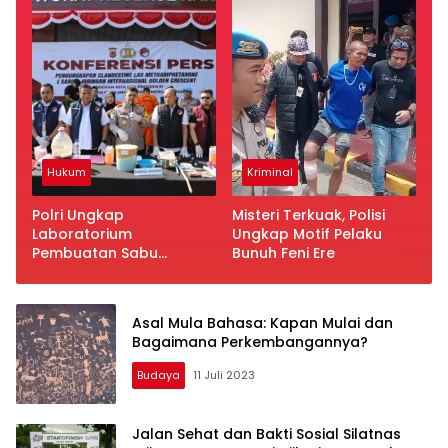
Hukum
Kriminal
Polri Ungkap
Misteri Terkuak, Polisi
Laboratorium
Ungkap Motif Pelaku
Pembuatan Sabu
Bunuh Feni Ere
Jaringan Internasional
Asal Mula Bahasa: Kapan Mulai dan
Bagaimana Perkembangannya?
Budaya
11 Juli 2023
Jalan Sehat dan Bakti Sosial Silatnas