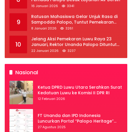
16 Januari 2026
3341
Ratusan Mahasiswa Gelar Unjuk Rasa di
9
Sampoddo Palopo, Tuntut Pemekaran
Provinsi Luwu Raya
8 Januari 2026
3261
Jelang Aksi Pemekaran Luwu Raya 23
10
Januari, Rektor Unanda Palopo Dituntut
Liburkan Mahasiswa
22 Januari 2026
3237
Nasional
Ketua DPRD Luwu Utara Serahkan Surat
Kedatuan Luwu ke Komisi II DPR RI
12 Februari 2026
FT Unanda dan IPD Indonesia
Luncurkan Portal “Palopo Heritage”
Secara Virtual
27 Agustus 2025