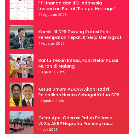
FT Unanda dan IPD Indonesia
Luncurkan Portal “Palopo Heritage”
Secara Virtual
27 Agustus 2025
Komisi III DPR Dukung Rotasi Polri:
Penempatan Tepat, Kinerja Meningkat
7 Agustus 2025
Bantu Tekan Inflasi, Polri Gelar Pasar
Murah di Malang
6 Agustus 2025
Ketua Umum ADKASI Akan Hadiri
Pelantikan Husain Sebagai Ketua DPRD
Luwu Utara
1 Agustus 2025
Gelar Apel Operasi Patuh Pallawa
2025, AKBP Nugraha Pamungkas:
Kedisiplinan dan Keselamatan Jadi
14 Juli 2025