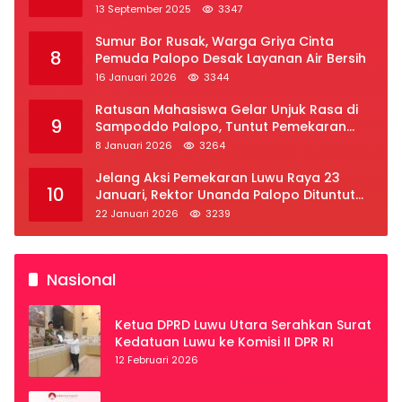
2025
13 September 2025
3347
Sumur Bor Rusak, Warga Griya Cinta
8
Pemuda Palopo Desak Layanan Air Bersih
16 Januari 2026
3344
Ratusan Mahasiswa Gelar Unjuk Rasa di
9
Sampoddo Palopo, Tuntut Pemekaran
Provinsi Luwu Raya
8 Januari 2026
3264
Jelang Aksi Pemekaran Luwu Raya 23
10
Januari, Rektor Unanda Palopo Dituntut
Liburkan Mahasiswa
22 Januari 2026
3239
Nasional
Ketua DPRD Luwu Utara Serahkan Surat
Kedatuan Luwu ke Komisi II DPR RI
12 Februari 2026