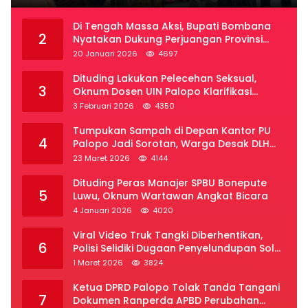
Di Tengah Massa Aksi, Bupati Bombana
2
Nyatakan Dukung Perjuangan Provinsi
Luwu Raya
20 Januari 2026
4697
Dituding Lakukan Pelecehan Seksual,
3
Oknum Dosen UIN Palopo Klarifikasi
Kronologi
3 Februari 2026
4350
Tumpukan Sampah di Depan Kantor PU
4
Palopo Jadi Sorotan, Warga Desak DLH
Segera Bertindak
23 Maret 2026
4144
Dituding Peras Manajer SPBU Bonepute
5
Luwu, Oknum Wartawan Angkat Bicara
4 Januari 2026
4020
Viral Video Truk Tangki Diberhentikan,
6
Polisi Selidiki Dugaan Penyelundupan Solar
Subsidi di Palopo
1 Maret 2026
3824
Ketua DPRD Palopo Tolak Tanda Tangani
7
Dokumen Ranperda APBD Perubahan