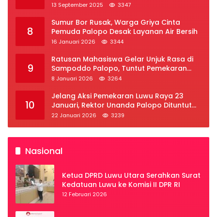
2025
13 September 2025
3347
Sumur Bor Rusak, Warga Griya Cinta
8
Pemuda Palopo Desak Layanan Air Bersih
16 Januari 2026
3344
Ratusan Mahasiswa Gelar Unjuk Rasa di
9
Sampoddo Palopo, Tuntut Pemekaran
Provinsi Luwu Raya
8 Januari 2026
3264
Jelang Aksi Pemekaran Luwu Raya 23
10
Januari, Rektor Unanda Palopo Dituntut
Liburkan Mahasiswa
22 Januari 2026
3239
Nasional
Ketua DPRD Luwu Utara Serahkan Surat
Kedatuan Luwu ke Komisi II DPR RI
12 Februari 2026