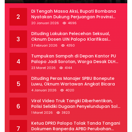
Di Tengah Massa Aksi, Bupati Bombana
2
Nyatakan Dukung Perjuangan Provinsi
Luwu Raya
20 Januari 2026
4696
Dituding Lakukan Pelecehan Seksual,
3
Oknum Dosen UIN Palopo Klarifikasi
Kronologi
3 Februari 2026
4350
Tumpukan Sampah di Depan Kantor PU
4
Palopo Jadi Sorotan, Warga Desak DLH
Segera Bertindak
23 Maret 2026
4144
Dituding Peras Manajer SPBU Bonepute
5
Luwu, Oknum Wartawan Angkat Bicara
4 Januari 2026
4020
Viral Video Truk Tangki Diberhentikan,
6
Polisi Selidiki Dugaan Penyelundupan Solar
Subsidi di Palopo
1 Maret 2026
3823
Ketua DPRD Palopo Tolak Tanda Tangani
7
Dokumen Ranperda APBD Perubahan