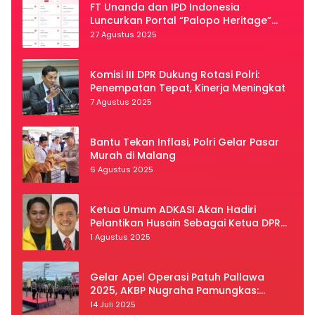
FT Unanda dan IPD Indonesia
Luncurkan Portal “Palopo Heritage”
Secara Virtual
27 Agustus 2025
Komisi III DPR Dukung Rotasi Polri:
Penempatan Tepat, Kinerja Meningkat
7 Agustus 2025
Bantu Tekan Inflasi, Polri Gelar Pasar
Murah di Malang
6 Agustus 2025
Ketua Umum ADKASI Akan Hadiri
Pelantikan Husain Sebagai Ketua DPRD
Luwu Utara
1 Agustus 2025
Gelar Apel Operasi Patuh Pallawa
2025, AKBP Nugraha Pamungkas:
Kedisiplinan dan Keselamatan Jadi
14 Juli 2025