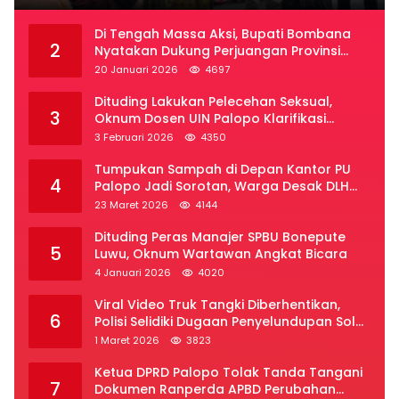
Di Tengah Massa Aksi, Bupati Bombana
2
Nyatakan Dukung Perjuangan Provinsi
Luwu Raya
20 Januari 2026
4697
Dituding Lakukan Pelecehan Seksual,
3
Oknum Dosen UIN Palopo Klarifikasi
Kronologi
3 Februari 2026
4350
Tumpukan Sampah di Depan Kantor PU
4
Palopo Jadi Sorotan, Warga Desak DLH
Segera Bertindak
23 Maret 2026
4144
Dituding Peras Manajer SPBU Bonepute
5
Luwu, Oknum Wartawan Angkat Bicara
4 Januari 2026
4020
Viral Video Truk Tangki Diberhentikan,
6
Polisi Selidiki Dugaan Penyelundupan Solar
Subsidi di Palopo
1 Maret 2026
3823
Ketua DPRD Palopo Tolak Tanda Tangani
7
Dokumen Ranperda APBD Perubahan