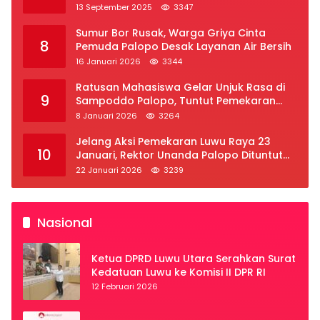
2025
13 September 2025
3347
Sumur Bor Rusak, Warga Griya Cinta
8
Pemuda Palopo Desak Layanan Air Bersih
16 Januari 2026
3344
Ratusan Mahasiswa Gelar Unjuk Rasa di
9
Sampoddo Palopo, Tuntut Pemekaran
Provinsi Luwu Raya
8 Januari 2026
3264
Jelang Aksi Pemekaran Luwu Raya 23
10
Januari, Rektor Unanda Palopo Dituntut
Liburkan Mahasiswa
22 Januari 2026
3239
Nasional
Ketua DPRD Luwu Utara Serahkan Surat
Kedatuan Luwu ke Komisi II DPR RI
12 Februari 2026