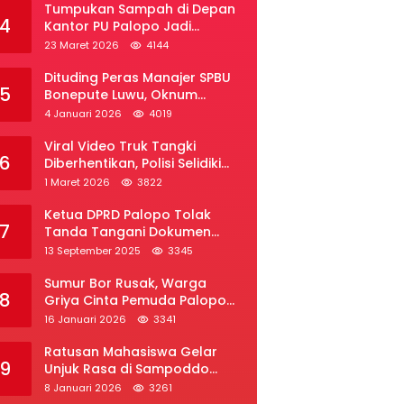
Tumpukan Sampah di Depan
4
Kantor PU Palopo Jadi
Sorotan, Warga Desak DLH
23 Maret 2026
4144
Segera Bertindak
Dituding Peras Manajer SPBU
5
Bonepute Luwu, Oknum
Wartawan Angkat Bicara
4 Januari 2026
4019
Viral Video Truk Tangki
6
Diberhentikan, Polisi Selidiki
Dugaan Penyelundupan Solar
1 Maret 2026
3822
Subsidi di Palopo
Ketua DPRD Palopo Tolak
7
Tanda Tangani Dokumen
Ranperda APBD Perubahan
13 September 2025
3345
2025
Sumur Bor Rusak, Warga
8
Griya Cinta Pemuda Palopo
Desak Layanan Air Bersih
16 Januari 2026
3341
Ratusan Mahasiswa Gelar
9
Unjuk Rasa di Sampoddo
Palopo, Tuntut Pemekaran
8 Januari 2026
3261
Provinsi Luwu Raya