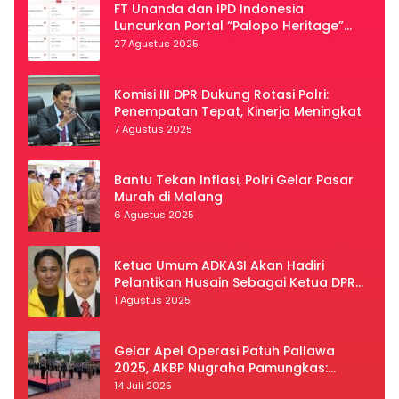
FT Unanda dan IPD Indonesia
Luncurkan Portal “Palopo Heritage”
Secara Virtual
27 Agustus 2025
Komisi III DPR Dukung Rotasi Polri:
Penempatan Tepat, Kinerja Meningkat
7 Agustus 2025
Bantu Tekan Inflasi, Polri Gelar Pasar
Murah di Malang
6 Agustus 2025
Ketua Umum ADKASI Akan Hadiri
Pelantikan Husain Sebagai Ketua DPRD
Luwu Utara
1 Agustus 2025
Gelar Apel Operasi Patuh Pallawa
2025, AKBP Nugraha Pamungkas:
Kedisiplinan dan Keselamatan Jadi
14 Juli 2025