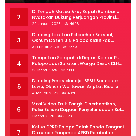
Di Tengah Massa Aksi, Bupati Bombana
2
Nyatakan Dukung Perjuangan Provinsi
Luwu Raya
20 Januari 2026
4696
Dituding Lakukan Pelecehan Seksual,
3
Oknum Dosen UIN Palopo Klarifikasi
Kronologi
3 Februari 2026
4350
Tumpukan Sampah di Depan Kantor PU
4
Palopo Jadi Sorotan, Warga Desak DLH
Segera Bertindak
23 Maret 2026
4144
Dituding Peras Manajer SPBU Bonepute
5
Luwu, Oknum Wartawan Angkat Bicara
4 Januari 2026
4020
Viral Video Truk Tangki Diberhentikan,
6
Polisi Selidiki Dugaan Penyelundupan Solar
Subsidi di Palopo
1 Maret 2026
3823
Ketua DPRD Palopo Tolak Tanda Tangani
7
Dokumen Ranperda APBD Perubahan