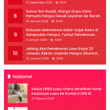
2025
13 September 2025
3347
Sumur Bor Rusak, Warga Griya Cinta
8
Pemuda Palopo Desak Layanan Air Bersih
16 Januari 2026
3344
Ratusan Mahasiswa Gelar Unjuk Rasa di
9
Sampoddo Palopo, Tuntut Pemekaran
Provinsi Luwu Raya
8 Januari 2026
3264
Jelang Aksi Pemekaran Luwu Raya 23
10
Januari, Rektor Unanda Palopo Dituntut
Liburkan Mahasiswa
22 Januari 2026
3239
Nasional
Ketua DPRD Luwu Utara Serahkan Surat
Kedatuan Luwu ke Komisi II DPR RI
12 Februari 2026