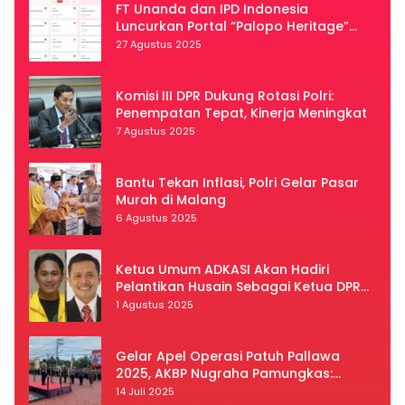
FT Unanda dan IPD Indonesia
Luncurkan Portal “Palopo Heritage”
Secara Virtual
27 Agustus 2025
Komisi III DPR Dukung Rotasi Polri:
Penempatan Tepat, Kinerja Meningkat
7 Agustus 2025
Bantu Tekan Inflasi, Polri Gelar Pasar
Murah di Malang
6 Agustus 2025
Ketua Umum ADKASI Akan Hadiri
Pelantikan Husain Sebagai Ketua DPRD
Luwu Utara
1 Agustus 2025
Gelar Apel Operasi Patuh Pallawa
2025, AKBP Nugraha Pamungkas:
Kedisiplinan dan Keselamatan Jadi
14 Juli 2025