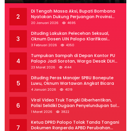
Di Tengah Massa Aksi, Bupati Bombana
2
Nyatakan Dukung Perjuangan Provinsi
Luwu Raya
20 Januari 2026
4695
Dituding Lakukan Pelecehan Seksual,
3
Oknum Dosen UIN Palopo Klarifikasi
Kronologi
3 Februari 2026
4350
Tumpukan Sampah di Depan Kantor PU
4
Palopo Jadi Sorotan, Warga Desak DLH
Segera Bertindak
23 Maret 2026
4144
Dituding Peras Manajer SPBU Bonepute
5
Luwu, Oknum Wartawan Angkat Bicara
4 Januari 2026
4019
Viral Video Truk Tangki Diberhentikan,
6
Polisi Selidiki Dugaan Penyelundupan Solar
Subsidi di Palopo
1 Maret 2026
3822
Ketua DPRD Palopo Tolak Tanda Tangani
7
Dokumen Ranperda APBD Perubahan