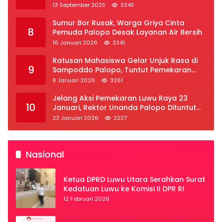
2025
13 September 2025
3345
Sumur Bor Rusak, Warga Griya Cinta
8
Pemuda Palopo Desak Layanan Air Bersih
16 Januari 2026
3341
Ratusan Mahasiswa Gelar Unjuk Rasa di
9
Sampoddo Palopo, Tuntut Pemekaran
Provinsi Luwu Raya
8 Januari 2026
3261
Jelang Aksi Pemekaran Luwu Raya 23
10
Januari, Rektor Unanda Palopo Dituntut
Liburkan Mahasiswa
22 Januari 2026
3237
Nasional
Ketua DPRD Luwu Utara Serahkan Surat
Kedatuan Luwu ke Komisi II DPR RI
12 Februari 2026