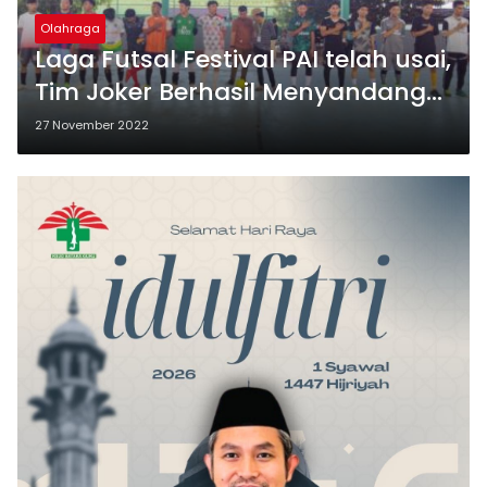
Olahraga
Laga Futsal Festival PAI telah usai,
Tim Joker Berhasil Menyandang
Juara 1
27 November 2022