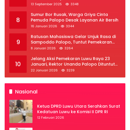
2025
13 September 2025
3348
Sumur Bor Rusak, Warga Griya Cinta
8
Pemuda Palopo Desak Layanan Air Bersih
16 Januari 2026
3344
Ratusan Mahasiswa Gelar Unjuk Rasa di
9
Sampoddo Palopo, Tuntut Pemekaran
Provinsi Luwu Raya
8 Januari 2026
3264
Jelang Aksi Pemekaran Luwu Raya 23
10
Januari, Rektor Unanda Palopo Dituntut
Liburkan Mahasiswa
22 Januari 2026
3239
Nasional
Ketua DPRD Luwu Utara Serahkan Surat
Kedatuan Luwu ke Komisi II DPR RI
12 Februari 2026