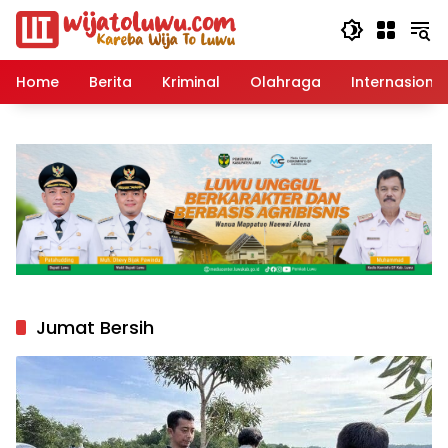
Langsung
ke
konten
Home
Berita
Kriminal
Olahraga
Internasional
Jumat Bersih