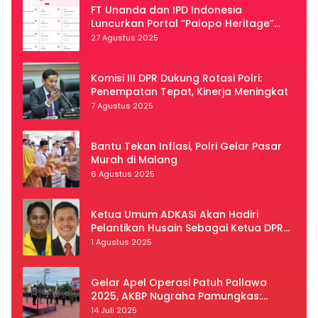
FT Unanda dan IPD Indonesia
Luncurkan Portal “Palopo Heritage”
Secara Virtual
27 Agustus 2025
Komisi III DPR Dukung Rotasi Polri:
Penempatan Tepat, Kinerja Meningkat
7 Agustus 2025
Bantu Tekan Inflasi, Polri Gelar Pasar
Murah di Malang
6 Agustus 2025
Ketua Umum ADKASI Akan Hadiri
Pelantikan Husain Sebagai Ketua DPRD
Luwu Utara
1 Agustus 2025
Gelar Apel Operasi Patuh Pallawa
2025, AKBP Nugraha Pamungkas:
Kedisiplinan dan Keselamatan Jadi
14 Juli 2025