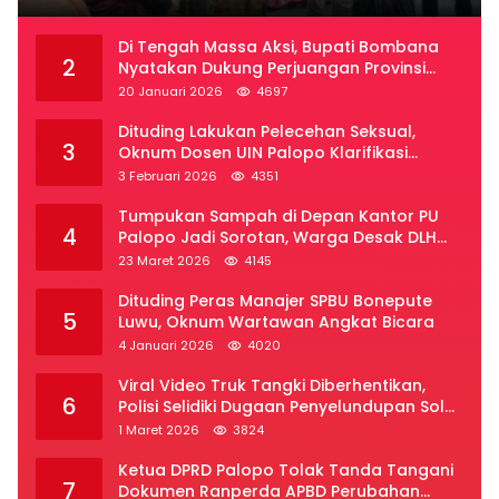
Di Tengah Massa Aksi, Bupati Bombana
2
Nyatakan Dukung Perjuangan Provinsi
Luwu Raya
20 Januari 2026
4697
Dituding Lakukan Pelecehan Seksual,
3
Oknum Dosen UIN Palopo Klarifikasi
Kronologi
3 Februari 2026
4351
Tumpukan Sampah di Depan Kantor PU
4
Palopo Jadi Sorotan, Warga Desak DLH
Segera Bertindak
23 Maret 2026
4145
Dituding Peras Manajer SPBU Bonepute
5
Luwu, Oknum Wartawan Angkat Bicara
4 Januari 2026
4020
Viral Video Truk Tangki Diberhentikan,
6
Polisi Selidiki Dugaan Penyelundupan Solar
Subsidi di Palopo
1 Maret 2026
3824
Ketua DPRD Palopo Tolak Tanda Tangani
7
Dokumen Ranperda APBD Perubahan