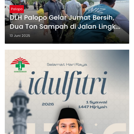
Palopo
DLH Palopo Gelar Jumat Bersih,
Dua Ton Sampah di Jalan Lingkar
Diangkut
13 Juni 2025