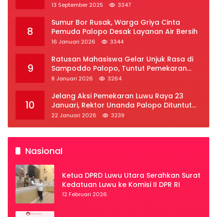
2025
13 September 2025
3347
Sumur Bor Rusak, Warga Griya Cinta
8
Pemuda Palopo Desak Layanan Air Bersih
16 Januari 2026
3344
Ratusan Mahasiswa Gelar Unjuk Rasa di
9
Sampoddo Palopo, Tuntut Pemekaran
Provinsi Luwu Raya
8 Januari 2026
3264
Jelang Aksi Pemekaran Luwu Raya 23
10
Januari, Rektor Unanda Palopo Dituntut
Liburkan Mahasiswa
22 Januari 2026
3239
Nasional
Ketua DPRD Luwu Utara Serahkan Surat
Kedatuan Luwu ke Komisi II DPR RI
12 Februari 2026