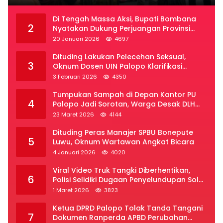
Di Tengah Massa Aksi, Bupati Bombana
2
Nyatakan Dukung Perjuangan Provinsi
Luwu Raya
20 Januari 2026
4697
Dituding Lakukan Pelecehan Seksual,
3
Oknum Dosen UIN Palopo Klarifikasi
Kronologi
3 Februari 2026
4350
Tumpukan Sampah di Depan Kantor PU
4
Palopo Jadi Sorotan, Warga Desak DLH
Segera Bertindak
23 Maret 2026
4144
Dituding Peras Manajer SPBU Bonepute
5
Luwu, Oknum Wartawan Angkat Bicara
4 Januari 2026
4020
Viral Video Truk Tangki Diberhentikan,
6
Polisi Selidiki Dugaan Penyelundupan Solar
Subsidi di Palopo
1 Maret 2026
3823
Ketua DPRD Palopo Tolak Tanda Tangani
7
Dokumen Ranperda APBD Perubahan