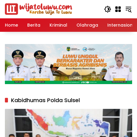
Langsung
ke
konten
Home
Berita
Kriminal
Olahraga
Internasional
Kabidhumas Polda Sulsel