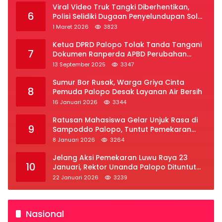
Viral Video Truk Tangki Diberhentikan,
6
Polisi Selidiki Dugaan Penyelundupan Solar
Subsidi di Palopo
1 Maret 2026
3823
Ketua DPRD Palopo Tolak Tanda Tangani
7
Dokumen Ranperda APBD Perubahan
2025
13 September 2025
3347
Sumur Bor Rusak, Warga Griya Cinta
8
Pemuda Palopo Desak Layanan Air Bersih
16 Januari 2026
3344
Ratusan Mahasiswa Gelar Unjuk Rasa di
9
Sampoddo Palopo, Tuntut Pemekaran
Provinsi Luwu Raya
8 Januari 2026
3264
Jelang Aksi Pemekaran Luwu Raya 23
10
Januari, Rektor Unanda Palopo Dituntut
Liburkan Mahasiswa
22 Januari 2026
3239
Nasional