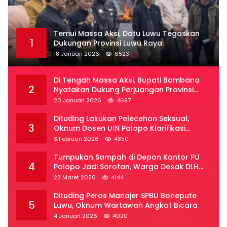
Temui Massa Aksi, Datu Luwu Tegaskan
1
Dukungan Provinsi Luwu Raya
18 Januari 2026
6523
Di Tengah Massa Aksi, Bupati Bombana
2
Nyatakan Dukung Perjuangan Provinsi
Luwu Raya
20 Januari 2026
4697
Dituding Lakukan Pelecehan Seksual,
3
Oknum Dosen UIN Palopo Klarifikasi
Kronologi
3 Februari 2026
4350
Tumpukan Sampah di Depan Kantor PU
4
Palopo Jadi Sorotan, Warga Desak DLH
Segera Bertindak
23 Maret 2026
4144
Dituding Peras Manajer SPBU Bonepute
5
Luwu, Oknum Wartawan Angkat Bicara
4 Januari 2026
4020