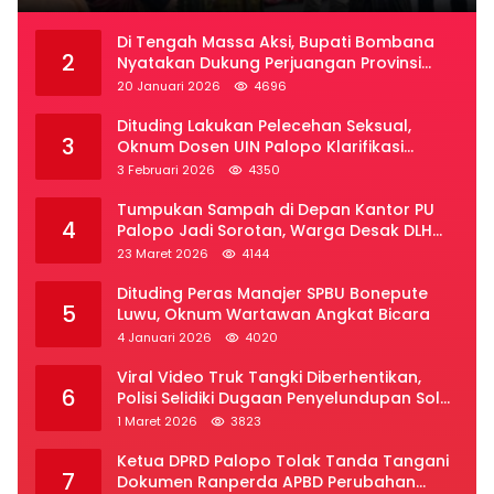
Di Tengah Massa Aksi, Bupati Bombana
2
Nyatakan Dukung Perjuangan Provinsi
Luwu Raya
20 Januari 2026
4696
Dituding Lakukan Pelecehan Seksual,
3
Oknum Dosen UIN Palopo Klarifikasi
Kronologi
3 Februari 2026
4350
Tumpukan Sampah di Depan Kantor PU
4
Palopo Jadi Sorotan, Warga Desak DLH
Segera Bertindak
23 Maret 2026
4144
Dituding Peras Manajer SPBU Bonepute
5
Luwu, Oknum Wartawan Angkat Bicara
4 Januari 2026
4020
Viral Video Truk Tangki Diberhentikan,
6
Polisi Selidiki Dugaan Penyelundupan Solar
Subsidi di Palopo
1 Maret 2026
3823
Ketua DPRD Palopo Tolak Tanda Tangani
7
Dokumen Ranperda APBD Perubahan