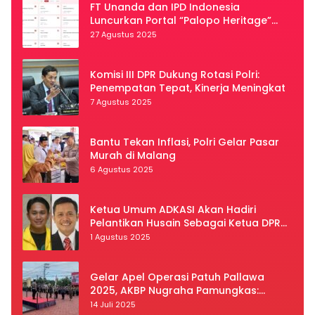
FT Unanda dan IPD Indonesia
Luncurkan Portal “Palopo Heritage”
Secara Virtual
27 Agustus 2025
Komisi III DPR Dukung Rotasi Polri:
Penempatan Tepat, Kinerja Meningkat
7 Agustus 2025
Bantu Tekan Inflasi, Polri Gelar Pasar
Murah di Malang
6 Agustus 2025
Ketua Umum ADKASI Akan Hadiri
Pelantikan Husain Sebagai Ketua DPRD
Luwu Utara
1 Agustus 2025
Gelar Apel Operasi Patuh Pallawa
2025, AKBP Nugraha Pamungkas:
Kedisiplinan dan Keselamatan Jadi
14 Juli 2025