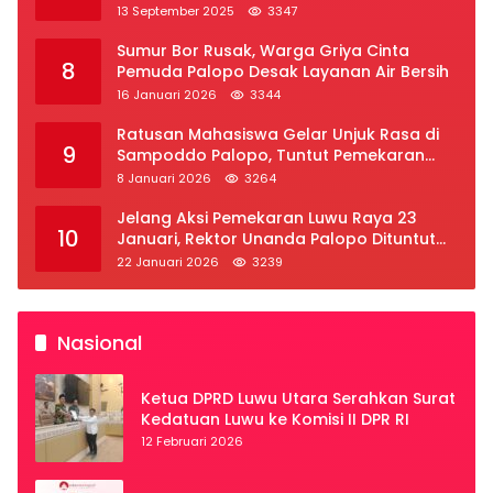
2025
13 September 2025
3347
Sumur Bor Rusak, Warga Griya Cinta
8
Pemuda Palopo Desak Layanan Air Bersih
16 Januari 2026
3344
Ratusan Mahasiswa Gelar Unjuk Rasa di
9
Sampoddo Palopo, Tuntut Pemekaran
Provinsi Luwu Raya
8 Januari 2026
3264
Jelang Aksi Pemekaran Luwu Raya 23
10
Januari, Rektor Unanda Palopo Dituntut
Liburkan Mahasiswa
22 Januari 2026
3239
Nasional
Ketua DPRD Luwu Utara Serahkan Surat
Kedatuan Luwu ke Komisi II DPR RI
12 Februari 2026