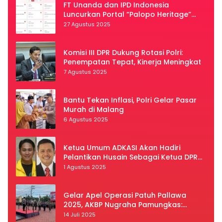
FT Unanda dan IPD Indonesia
Luncurkan Portal “Palopo Heritage”
Secara Virtual
27 Agustus 2025
Komisi III DPR Dukung Rotasi Polri:
Penempatan Tepat, Kinerja Meningkat
7 Agustus 2025
Bantu Tekan Inflasi, Polri Gelar Pasar
Murah di Malang
6 Agustus 2025
Ketua Umum ADKASI Akan Hadiri
Pelantikan Husain Sebagai Ketua DPRD
Luwu Utara
1 Agustus 2025
Gelar Apel Operasi Patuh Pallawa
2025, AKBP Nugraha Pamungkas:
Kedisiplinan dan Keselamatan Jadi
14 Juli 2025