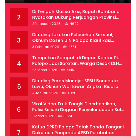
Di Tengah Massa Aksi, Bupati Bombana
2
Nyatakan Dukung Perjuangan Provinsi
Luwu Raya
20 Januari 2026
4697
Dituding Lakukan Pelecehan Seksual,
3
Oknum Dosen UIN Palopo Klarifikasi
Kronologi
3 Februari 2026
4351
Tumpukan Sampah di Depan Kantor PU
4
Palopo Jadi Sorotan, Warga Desak DLH
Segera Bertindak
23 Maret 2026
4145
Dituding Peras Manajer SPBU Bonepute
5
Luwu, Oknum Wartawan Angkat Bicara
4 Januari 2026
4020
Viral Video Truk Tangki Diberhentikan,
6
Polisi Selidiki Dugaan Penyelundupan Solar
Subsidi di Palopo
1 Maret 2026
3824
Ketua DPRD Palopo Tolak Tanda Tangani
7
Dokumen Ranperda APBD Perubahan