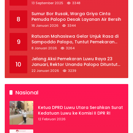
2025
13 September 2025
3348
Sumur Bor Rusak, Warga Griya Cinta
8
Pemuda Palopo Desak Layanan Air Bersih
16 Januari 2026
3344
Ratusan Mahasiswa Gelar Unjuk Rasa di
9
Sampoddo Palopo, Tuntut Pemekaran
Provinsi Luwu Raya
8 Januari 2026
3264
Jelang Aksi Pemekaran Luwu Raya 23
10
Januari, Rektor Unanda Palopo Dituntut
Liburkan Mahasiswa
22 Januari 2026
3239
Nasional
Ketua DPRD Luwu Utara Serahkan Surat
Kedatuan Luwu ke Komisi II DPR RI
12 Februari 2026