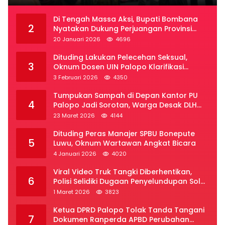
Di Tengah Massa Aksi, Bupati Bombana
2
Nyatakan Dukung Perjuangan Provinsi
Luwu Raya
20 Januari 2026
4696
Dituding Lakukan Pelecehan Seksual,
3
Oknum Dosen UIN Palopo Klarifikasi
Kronologi
3 Februari 2026
4350
Tumpukan Sampah di Depan Kantor PU
4
Palopo Jadi Sorotan, Warga Desak DLH
Segera Bertindak
23 Maret 2026
4144
Dituding Peras Manajer SPBU Bonepute
5
Luwu, Oknum Wartawan Angkat Bicara
4 Januari 2026
4020
Viral Video Truk Tangki Diberhentikan,
6
Polisi Selidiki Dugaan Penyelundupan Solar
Subsidi di Palopo
1 Maret 2026
3823
Ketua DPRD Palopo Tolak Tanda Tangani
7
Dokumen Ranperda APBD Perubahan