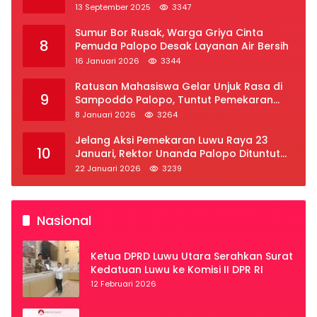
2025
13 September 2025
3347
Sumur Bor Rusak, Warga Griya Cinta
8
Pemuda Palopo Desak Layanan Air Bersih
16 Januari 2026
3344
Ratusan Mahasiswa Gelar Unjuk Rasa di
9
Sampoddo Palopo, Tuntut Pemekaran
Provinsi Luwu Raya
8 Januari 2026
3264
Jelang Aksi Pemekaran Luwu Raya 23
10
Januari, Rektor Unanda Palopo Dituntut
Liburkan Mahasiswa
22 Januari 2026
3239
Nasional
Ketua DPRD Luwu Utara Serahkan Surat
Kedatuan Luwu ke Komisi II DPR RI
12 Februari 2026