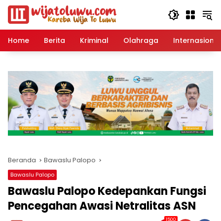
Langsung
ke
konten
Home
Berita
Kriminal
Olahraga
Internasional
Beranda
Bawaslu Palopo
Bawaslu Palopo
Bawaslu Palopo Kedepankan Fungsi
Pencegahan Awasi Netralitas ASN
1500