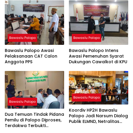
Bawaslu Palopo
Bawaslu Palopo
Bawaslu Palopo Awasi
Bawaslu Palopo Intens
Pelaksanaan CAT Calon
Awasi Pemenuhan Syarat
Anggota PPS
Dukungan Cawalkot di KPU
Bawaslu Palopo
Bawaslu Palopo
Koordiv HP2H Bawaslu
Dua Temuan Tindak Pidana
Palopo Jadi Narsum Dialog
Pemilu di Palopo Diproses,
Publik ELMND, Netralitas
Terdakwa Terbukti
ASN Kembali Jadi Topik
Bersalah
Perbincangan