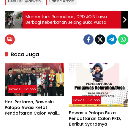
Penulis: Syarwan
Editor: Arzad
Momentum Ramadhan, DPD JOIN Luwu
Berbagi Keberkahan Jelang Buka Puasa
Baca Juga
Bawaslu Palopo
Bawaslu Palopo
Hari Pertama, Bawaslu
Palopo Awasi Ketat
Bawaslu Palopo Buka
Pendaftaran Calon Wali
Pendaftaran Calon PKD,
Kota dan Wakil Walikota
Berikut Syaratnya