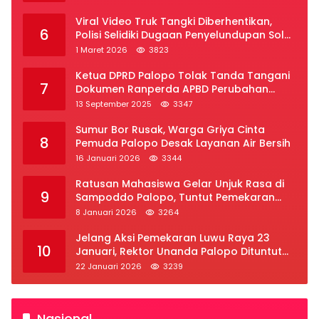
Viral Video Truk Tangki Diberhentikan,
6
Polisi Selidiki Dugaan Penyelundupan Solar
Subsidi di Palopo
1 Maret 2026
3823
Ketua DPRD Palopo Tolak Tanda Tangani
7
Dokumen Ranperda APBD Perubahan
2025
13 September 2025
3347
Sumur Bor Rusak, Warga Griya Cinta
8
Pemuda Palopo Desak Layanan Air Bersih
16 Januari 2026
3344
Ratusan Mahasiswa Gelar Unjuk Rasa di
9
Sampoddo Palopo, Tuntut Pemekaran
Provinsi Luwu Raya
8 Januari 2026
3264
Jelang Aksi Pemekaran Luwu Raya 23
10
Januari, Rektor Unanda Palopo Dituntut
Liburkan Mahasiswa
22 Januari 2026
3239
Nasional