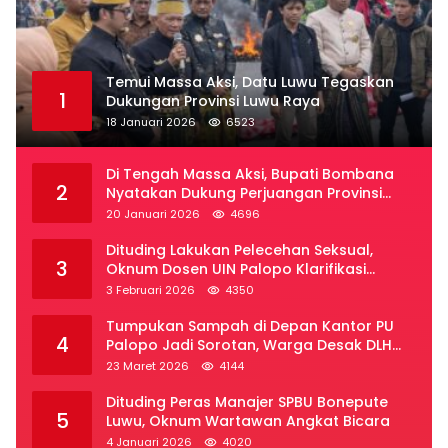
Temui Massa Aksi, Datu Luwu Tegaskan
1
Dukungan Provinsi Luwu Raya
18 Januari 2026
6523
Di Tengah Massa Aksi, Bupati Bombana
2
Nyatakan Dukung Perjuangan Provinsi
Luwu Raya
20 Januari 2026
4696
Dituding Lakukan Pelecehan Seksual,
3
Oknum Dosen UIN Palopo Klarifikasi
Kronologi
3 Februari 2026
4350
Tumpukan Sampah di Depan Kantor PU
4
Palopo Jadi Sorotan, Warga Desak DLH
Segera Bertindak
23 Maret 2026
4144
Dituding Peras Manajer SPBU Bonepute
5
Luwu, Oknum Wartawan Angkat Bicara
4 Januari 2026
4020