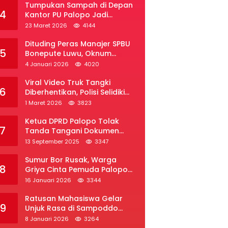
Tumpukan Sampah di Depan
4
Kantor PU Palopo Jadi
Sorotan, Warga Desak DLH
23 Maret 2026
4144
Segera Bertindak
Dituding Peras Manajer SPBU
5
Bonepute Luwu, Oknum
Wartawan Angkat Bicara
4 Januari 2026
4020
Viral Video Truk Tangki
6
Diberhentikan, Polisi Selidiki
Dugaan Penyelundupan Solar
1 Maret 2026
3823
Subsidi di Palopo
Ketua DPRD Palopo Tolak
7
Tanda Tangani Dokumen
Ranperda APBD Perubahan
13 September 2025
3347
2025
Sumur Bor Rusak, Warga
8
Griya Cinta Pemuda Palopo
Desak Layanan Air Bersih
16 Januari 2026
3344
Ratusan Mahasiswa Gelar
9
Unjuk Rasa di Sampoddo
Palopo, Tuntut Pemekaran
8 Januari 2026
3264
Provinsi Luwu Raya