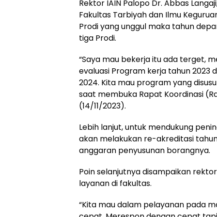
Rektor IAIN Palopo Dr. Abbas Langaji
Fakultas Tarbiyah dan Ilmu Keguruan
Prodi yang unggul maka tahun depa
tiga Prodi.
“Saya mau bekerja itu ada terget, m
evaluasi Program kerja tahun 2023
2024. Kita mau program yang disusun
saat membuka Rapat Koordinasi (Rak
(14/11/2023).
Lebih lanjut, untuk mendukung pening
akan melakukan re-akreditasi tah
anggaran penyusunan borangnya.
Poin selanjutnya disampaikan rekto
layanan di fakultas.
“Kita mau dalam pelayanan pada m
cepat. Merespon dengan cepat tapi t