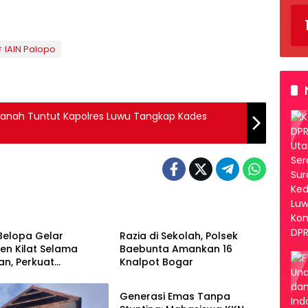
IAIN Palopo
 Tanah Tuntut Kapolres Luwu Tangkap Kades
ikan
Pendidikan
Belopa Gelar
Razia di Sekolah, Polsek
en Kilat Selama
Baebunta Amankan 16
n, Perkuat
Knalpot Bogar
Pendidikan
kan Karakter Siswa
Generasi Emas Tanpa