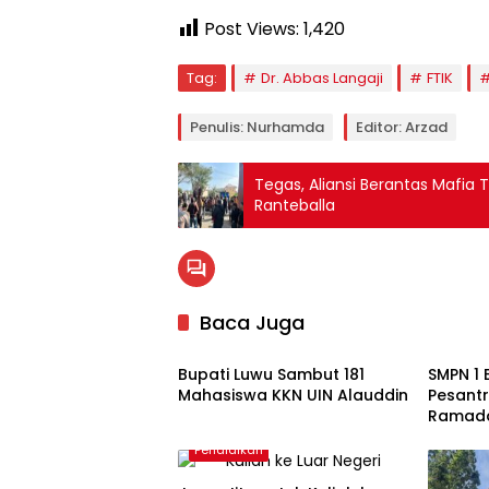
Post Views:
1,420
Tag:
Dr. Abbas Langaji
FTIK
Penulis: Nurhamda
Editor: Arzad
Tegas, Aliansi Berantas Mafia
Ranteballa
Baca Juga
Pendidikan
Pendid
Bupati Luwu Sambut 181
SMPN 1 
Mahasiswa KKN UIN Alauddin
Pesantr
Ramada
Pendidi
Pendidikan