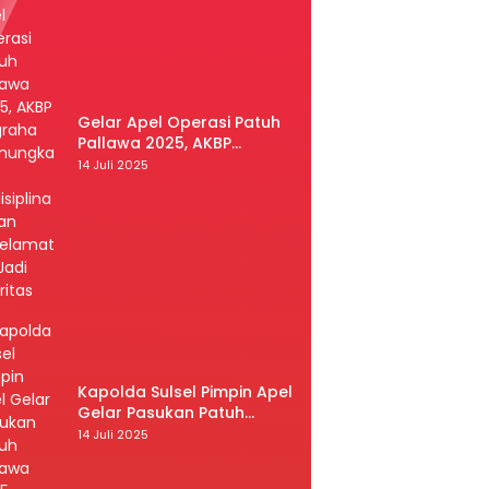
Gelar Apel Operasi Patuh
Pallawa 2025, AKBP
Nugraha Pamungkas:
14 Juli 2025
Kedisiplinan dan
Keselamatan Jadi Prioritas
Kapolda Sulsel Pimpin Apel
Gelar Pasukan Patuh
Pallawa 2025
14 Juli 2025