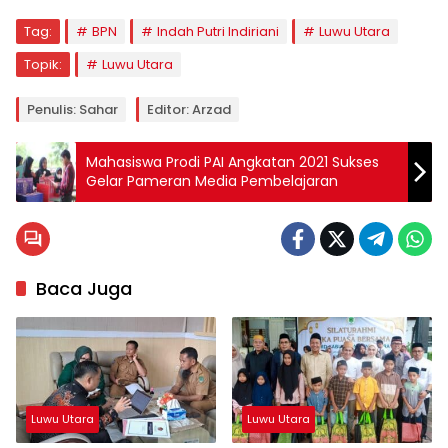
Tag:
BPN
Indah Putri Indiriani
Luwu Utara
Topik:
Luwu Utara
Penulis: Sahar
Editor: Arzad
Mahasiswa Prodi PAI Angkatan 2021 Sukses
Gelar Pameran Media Pembelajaran
Baca Juga
Luwu Utara
Luwu Utara