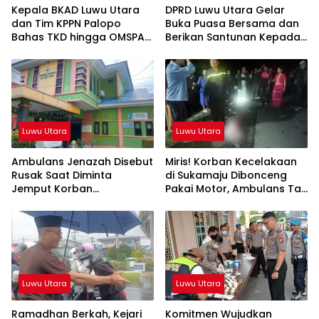
Kepala BKAD Luwu Utara
DPRD Luwu Utara Gelar
dan Tim KPPN Palopo
Buka Puasa Bersama dan
Bahas TKD hingga OMSPAN
Berikan Santunan Kepada
2026
Anak Yatim
Luwu Utara
Luwu Utara
Ambulans Jenazah Disebut
Miris! Korban Kecelakaan
Rusak Saat Diminta
di Sukamaju Dibonceng
Jemput Korban
Pakai Motor, Ambulans Tak
Kecelakaan, Kapus
Tersedia
Sukamaju Beri Klarifikasi
Luwu Utara
Luwu Utara
Ramadhan Berkah, Kejari
Komitmen Wujudkan