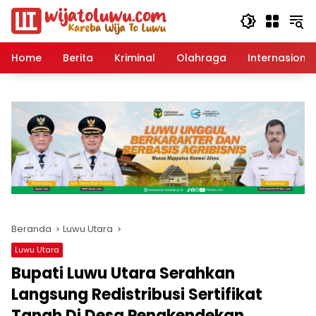
Langsung
ke
konten
Home
Berita
Kriminal
Olahraga
Internasional
Beranda
Luwu Utara
Luwu Utara
Bupati Luwu Utara Serahkan
Langsung Redistribusi Sertifikat
Tanah Di Desa Pengkendekan