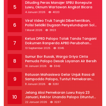
Dituding Peras Manajer SPBU Bonepute
5
Luwu, Oknum Wartawan Angkat Bicara
4 Januari 2026
4020
Viral Video Truk Tangki Diberhentikan,
6
Polisi Selidiki Dugaan Penyelundupan Solar
Subsidi di Palopo
1 Maret 2026
3823
Ketua DPRD Palopo Tolak Tanda Tangani
7
Dokumen Ranperda APBD Perubahan
2025
13 September 2025
3345
Sumur Bor Rusak, Warga Griya Cinta
8
Pemuda Palopo Desak Layanan Air Bersih
16 Januari 2026
3342
Ratusan Mahasiswa Gelar Unjuk Rasa di
9
Sampoddo Palopo, Tuntut Pemekaran
Provinsi Luwu Raya
8 Januari 2026
3261
Jelang Aksi Pemekaran Luwu Raya 23
10
Januari, Rektor Unanda Palopo Dituntut
Liburkan Mahasiswa
22 Januari 2026
3237