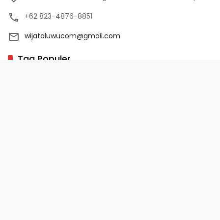
+62 823-4876-8851
wijatoluwucom@gmail.com
Tag Populer
02 Palopo
1 Abad NU
10 Program Unggulan PD-HB
17 Agustus
2022-2023
Copyright 2025 - WijaToLuwu.com