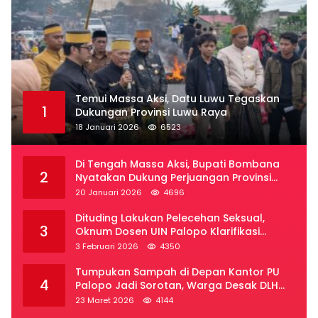
Temui Massa Aksi, Datu Luwu Tegaskan
1
Dukungan Provinsi Luwu Raya
18 Januari 2026
6523
Di Tengah Massa Aksi, Bupati Bombana
2
Nyatakan Dukung Perjuangan Provinsi
Luwu Raya
20 Januari 2026
4696
Dituding Lakukan Pelecehan Seksual,
3
Oknum Dosen UIN Palopo Klarifikasi
Kronologi
3 Februari 2026
4350
Tumpukan Sampah di Depan Kantor PU
4
Palopo Jadi Sorotan, Warga Desak DLH
Segera Bertindak
23 Maret 2026
4144