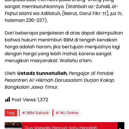
sangat membutuhkannya. (Wahbah az-Zuhaili, al-
Fiqhul Islami wa Adillatuh, [Beirut, Darul Fikr: tt], juz IV,
halaman 236-237).
Dari beberapa penjelasan di atas dapat disimpulkan
bahwa hukum menimbun BBM di tengah kenaikan
harga adalah haram, jika bertujuan menjualnya lagi
dengan harga yang lebih mahal, karena sangat
merugikan masyarakat. Wallahu a’lam.
Oleh:
Ustadz Sunnatullah
,
Pengajar di Pondok
Pesantren Al-Hikmah Darussalam Durjan Kokop
Bangkalan Jawa Timur
.
Post Views:
1,372
Tag:
BBM Subsidi
NU Online
Dua Spesialis Pencuri-Satu Penadah