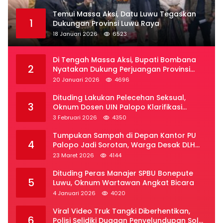
Temui Massa Aksi, Datu Luwu Tegaskan
1
Dukungan Provinsi Luwu Raya
18 Januari 2026
6523
Di Tengah Massa Aksi, Bupati Bombana
2
Nyatakan Dukung Perjuangan Provinsi
Luwu Raya
20 Januari 2026
4696
Dituding Lakukan Pelecehan Seksual,
3
Oknum Dosen UIN Palopo Klarifikasi
Kronologi
3 Februari 2026
4350
Tumpukan Sampah di Depan Kantor PU
4
Palopo Jadi Sorotan, Warga Desak DLH
Segera Bertindak
23 Maret 2026
4144
Dituding Peras Manajer SPBU Bonepute
5
Luwu, Oknum Wartawan Angkat Bicara
4 Januari 2026
4020
Viral Video Truk Tangki Diberhentikan,
6
Polisi Selidiki Dugaan Penyelundupan Solar