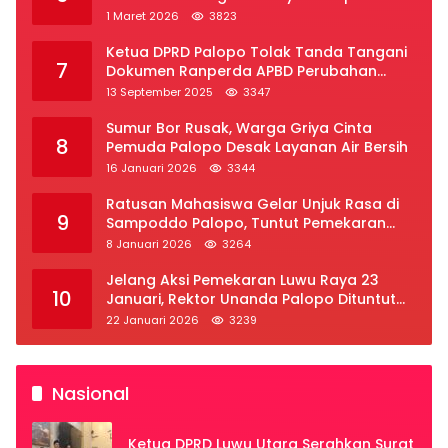
Subsidi di Palopo
1 Maret 2026
3823
Ketua DPRD Palopo Tolak Tanda Tangani
7
Dokumen Ranperda APBD Perubahan
2025
13 September 2025
3347
Sumur Bor Rusak, Warga Griya Cinta
8
Pemuda Palopo Desak Layanan Air Bersih
16 Januari 2026
3344
Ratusan Mahasiswa Gelar Unjuk Rasa di
9
Sampoddo Palopo, Tuntut Pemekaran
Provinsi Luwu Raya
8 Januari 2026
3264
Jelang Aksi Pemekaran Luwu Raya 23
10
Januari, Rektor Unanda Palopo Dituntut
Liburkan Mahasiswa
22 Januari 2026
3239
Nasional
Ketua DPRD Luwu Utara Serahkan Surat