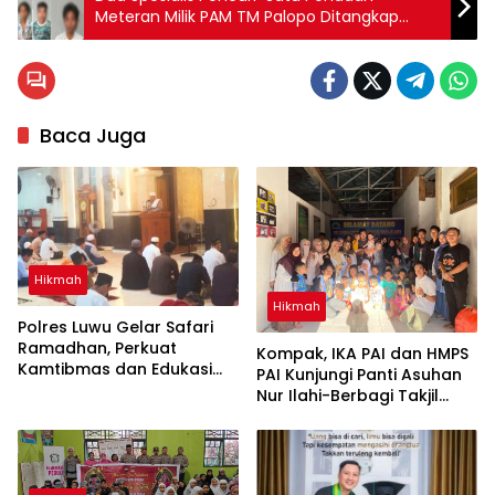
Meteran Milik PAM TM Palopo Ditangkap
Polisi!
Baca Juga
Hikmah
Hikmah
Polres Luwu Gelar Safari
Ramadhan, Perkuat
Kompak, IKA PAI dan HMPS
Kamtibmas dan Edukasi
PAI Kunjungi Panti Asuhan
Masyarakat
Nur Ilahi-Berbagi Takjil
Gratis