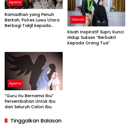
Agama
Ramadhan yang Penuh
Hikmah
Berkah, Polres Luwu Utara
Berbagi Takjil kepada
Santri Ponpes Al-Mujahidin
Kisah Inspiratif Supri, Kunci
DDI Masamba
Hidup Sukses “Berbakti
Kepada Orang Tua”
Agama
“Guru Itu Bernama Ibu”
Persembahan Untuk Ibu
dan Seluruh Calon Ibu
Tinggalkan Balasan