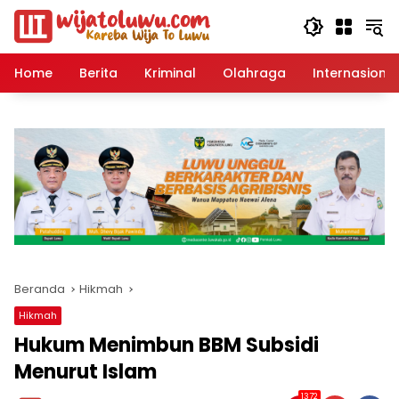
Langsung
ke
konten
Home
Berita
Kriminal
Olahraga
Internasional
Beranda
Hikmah
Hikmah
Hukum Menimbun BBM Subsidi
Menurut Islam
1372