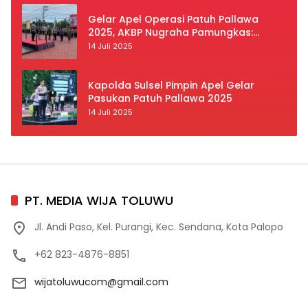
Gelar Apel Operasi Patuh Pallawa
2025, AKBP Nugraha Pamungkas:
Kedisiplinan dan Keselamatan Jadi
14 Juli 2025
Prioritas
Kapolda Sulsel Pimpin Apel Gelar
Pasukan Patuh Pallawa 2025
14 Juli 2025
PT. MEDIA WIJA TOLUWU
Jl. Andi Paso, Kel. Purangi, Kec. Sendana, Kota Palopo
+62 823-4876-8851
wijatoluwucom@gmail.com