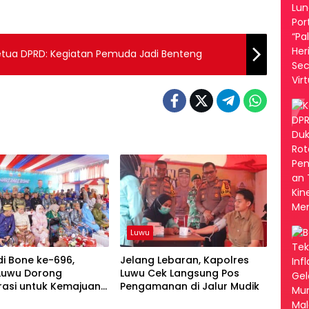
Ketua DPRD: Kegiatan Pemuda Jadi Benteng
Luwu
di Bone ke-696,
Jelang Lebaran, Kapolres
 Luwu Dorong
Luwu Cek Langsung Pos
rasi untuk Kemajuan
Pengamanan di Jalur Mudik
Luwu