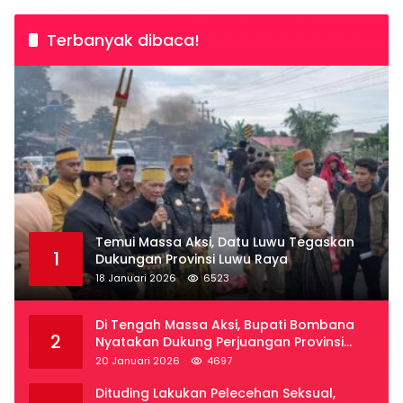
Terbanyak dibaca!
Temui Massa Aksi, Datu Luwu Tegaskan
1
Dukungan Provinsi Luwu Raya
18 Januari 2026
6523
Di Tengah Massa Aksi, Bupati Bombana
2
Nyatakan Dukung Perjuangan Provinsi
Luwu Raya
20 Januari 2026
4697
Dituding Lakukan Pelecehan Seksual,