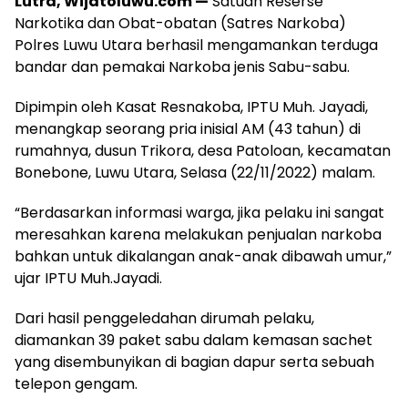
Lutra, Wijatoluwu.com —
Satuan Reserse
Narkotika dan Obat-obatan (Satres Narkoba)
Polres Luwu Utara berhasil mengamankan terduga
bandar dan pemakai Narkoba jenis Sabu-sabu.
Dipimpin oleh Kasat Resnakoba, IPTU Muh. Jayadi,
menangkap seorang pria inisial AM (43 tahun) di
rumahnya, dusun Trikora, desa Patoloan, kecamatan
Bonebone, Luwu Utara, Selasa (22/11/2022) malam.
“Berdasarkan informasi warga, jika pelaku ini sangat
meresahkan karena melakukan penjualan narkoba
bahkan untuk dikalangan anak-anak dibawah umur,”
ujar IPTU Muh.Jayadi.
Dari hasil penggeledahan dirumah pelaku,
diamankan 39 paket sabu dalam kemasan sachet
yang disembunyikan di bagian dapur serta sebuah
telepon gengam.