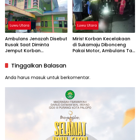
Luwu Utara
Luwu Utara
Ambulans Jenazah Disebut
Miris! Korban Kecelakaan
Rusak Saat Diminta
di Sukamaju Dibonceng
Jemput Korban
Pakai Motor, Ambulans Tak
Kecelakaan, Kapus
Tersedia
Sukamaju Beri Klarifikasi
Tinggalkan Balasan
Anda harus
masuk
untuk berkomentar.