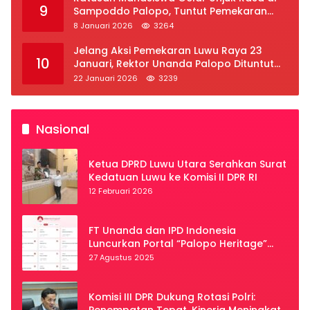
9
Sampoddo Palopo, Tuntut Pemekaran
Provinsi Luwu Raya
8 Januari 2026
3264
Jelang Aksi Pemekaran Luwu Raya 23
10
Januari, Rektor Unanda Palopo Dituntut
Liburkan Mahasiswa
22 Januari 2026
3239
Nasional
Ketua DPRD Luwu Utara Serahkan Surat
Kedatuan Luwu ke Komisi II DPR RI
12 Februari 2026
FT Unanda dan IPD Indonesia
Luncurkan Portal “Palopo Heritage”
Secara Virtual
27 Agustus 2025
Komisi III DPR Dukung Rotasi Polri:
Penempatan Tepat, Kinerja Meningkat