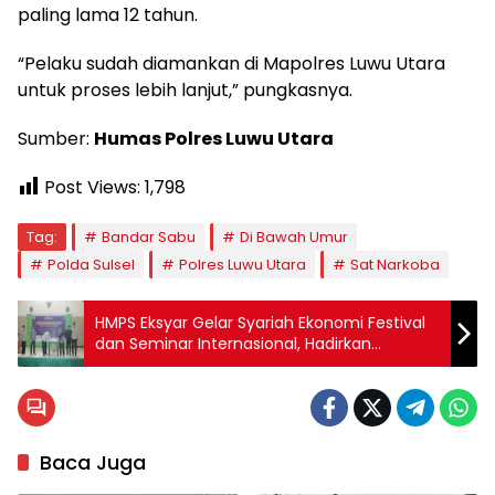
paling lama 12 tahun.
“Pelaku sudah diamankan di Mapolres Luwu Utara
untuk proses lebih lanjut,” pungkasnya.
Sumber:
Humas Polres Luwu Utara
Post Views:
1,798
Tag:
Bandar Sabu
Di Bawah Umur
Polda Sulsel
Polres Luwu Utara
Sat Narkoba
HMPS Eksyar Gelar Syariah Ekonomi Festival
dan Seminar Internasional, Hadirkan
Pembicara dari Italia dan USA
Baca Juga