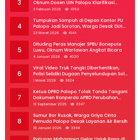
3
Oknum Dosen UIN Palopo Klarifikasi
Kronologi
3 Februari 2026
4350
Tumpukan Sampah di Depan Kantor PU
4
Palopo Jadi Sorotan, Warga Desak DLH
Segera Bertindak
23 Maret 2026
4144
Dituding Peras Manajer SPBU Bonepute
5
Luwu, Oknum Wartawan Angkat Bicara
4 Januari 2026
4020
Viral Video Truk Tangki Diberhentikan,
6
Polisi Selidiki Dugaan Penyelundupan Solar
Subsidi di Palopo
1 Maret 2026
3824
Ketua DPRD Palopo Tolak Tanda Tangani
7
Dokumen Ranperda APBD Perubahan
2025
13 September 2025
3347
Sumur Bor Rusak, Warga Griya Cinta
8
Pemuda Palopo Desak Layanan Air Bersih
16 Januari 2026
3344
Ratusan Mahasiswa Gelar Unjuk Rasa di