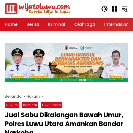
Langsung
ke
konten
Home
Berita
Kriminal
Olahraga
Internasional
Beranda
Hukum
Hukum
Kriminal
Luwu Utara
Jual Sabu Dikalangan Bawah Umur,
Polres Luwu Utara Amankan Bandar
Narkoba