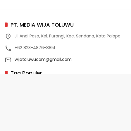
PT. MEDIA WIJA TOLUWU
Jl. Andi Paso, Kel. Purangi, Kec. Sendana, Kota Palopo
+62 823-4876-8851
wijatoluwucom@gmail.com
Tag Populer
02 Palopo
1 Abad NU
10 Program Unggulan PD-HB
17 Agustus
2022-2023