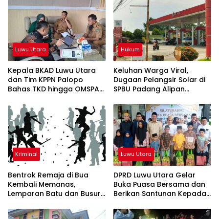
Luwu Utara
Hukum
Kepala BKAD Luwu Utara
Keluhan Warga Viral,
dan Tim KPPN Palopo
Dugaan Pelangsir Solar di
Bahas TKD hingga OMSPAN
SPBU Padang Alipan
2026
Menguat
Kriminal
Luwu Utara
Bentrok Remaja di Bua
DPRD Luwu Utara Gelar
Kembali Memanas,
Buka Puasa Bersama dan
Lemparan Batu dan Busur
Berikan Santunan Kepada
Teror Warga
Anak Yatim