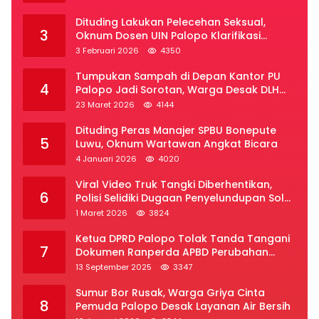
Dituding Lakukan Pelecehan Seksual,
3
Oknum Dosen UIN Palopo Klarifikasi
Kronologi
3 Februari 2026
4350
Tumpukan Sampah di Depan Kantor PU
4
Palopo Jadi Sorotan, Warga Desak DLH
Segera Bertindak
23 Maret 2026
4144
Dituding Peras Manajer SPBU Bonepute
5
Luwu, Oknum Wartawan Angkat Bicara
4 Januari 2026
4020
Viral Video Truk Tangki Diberhentikan,
6
Polisi Selidiki Dugaan Penyelundupan Solar
Subsidi di Palopo
1 Maret 2026
3824
Ketua DPRD Palopo Tolak Tanda Tangani
7
Dokumen Ranperda APBD Perubahan
2025
13 September 2025
3347
Sumur Bor Rusak, Warga Griya Cinta
8
Pemuda Palopo Desak Layanan Air Bersih