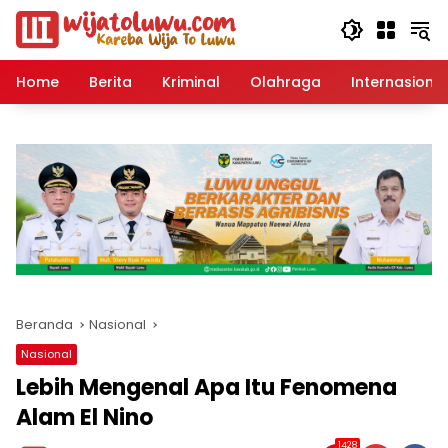
Langsung
ke
konten
Home
Berita
Kriminal
Olahraga
Internasional
Beranda
Nasional
Nasional
Lebih Mengenal Apa Itu Fenomena
Alam El Nino
1428