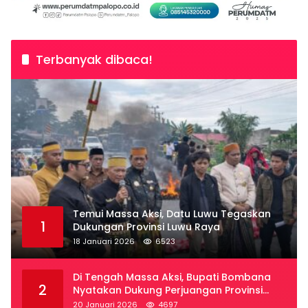
Terbanyak dibaca!
Temui Massa Aksi, Datu Luwu Tegaskan
1
Dukungan Provinsi Luwu Raya
18 Januari 2026
6523
Di Tengah Massa Aksi, Bupati Bombana
2
Nyatakan Dukung Perjuangan Provinsi
Luwu Raya
20 Januari 2026
4697