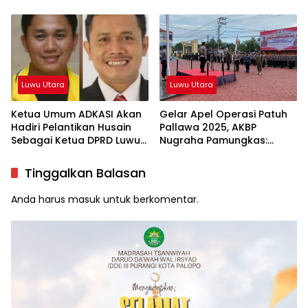
Luwu Utara
Luwu Utara
Ketua Umum ADKASI Akan
Gelar Apel Operasi Patuh
Hadiri Pelantikan Husain
Pallawa 2025, AKBP
Sebagai Ketua DPRD Luwu
Nugraha Pamungkas:
Utara
Kedisiplinan dan
Keselamatan Jadi Prioritas
Tinggalkan Balasan
Anda harus
masuk
untuk berkomentar.