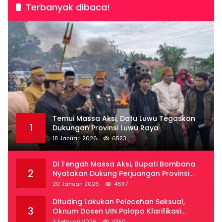
Terbanyak dibaca!
Temui Massa Aksi, Datu Luwu Tegaskan
1
Dukungan Provinsi Luwu Raya
18 Januari 2026
6523
Di Tengah Massa Aksi, Bupati Bombana
2
Nyatakan Dukung Perjuangan Provinsi
Luwu Raya
20 Januari 2026
4697
Dituding Lakukan Pelecehan Seksual,
3
Oknum Dosen UIN Palopo Klarifikasi
Kronologi
3 Februari 2026
4350