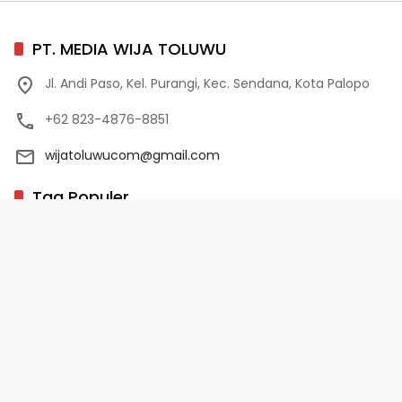
PT. MEDIA WIJA TOLUWU
Jl. Andi Paso, Kel. Purangi, Kec. Sendana, Kota Palopo
+62 823-4876-8851
wijatoluwucom@gmail.com
Tag Populer
02 Palopo
1 Abad NU
10 Program Unggulan PD-HB
17 Agustus
2022-2023