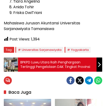
Tiara Angelina
Anida Tohir
Friska DwiTriani
Mahasiswa Jurusan Akuntansi Universitas
Sarjanawiyata Tamansiswa
Post Views:
1,394
Tag:
Universitas Sarjanawiyata
Yogyakarta
BPKPD Luwu Utara Raih Penghargaan
Tertinggi Pengelolaan DAK Tingkat Provinsi
Baca Juga