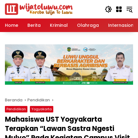
Langsung
ke
konten
Home
Berita
Kriminal
Olahraga
Internasional
Beranda
Pendidikan
Pendidikan
Yogyakarta
Mahasiswa UST Yogyakarta
Terapkan “Lawan Sastra Ngesti
Mulyo” Pada Kegiatan Campus Visit