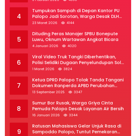
Tumpukan Sampah di Depan Kantor PU
4
Palopo Jadi Sorotan, Warga Desak DLH
Segera Bertindak
23 Maret 2026
4144
Dituding Peras Manajer SPBU Bonepute
5
Luwu, Oknum Wartawan Angkat Bicara
4 Januari 2026
4020
Viral Video Truk Tangki Diberhentikan,
6
Polisi Selidiki Dugaan Penyelundupan Solar
Subsidi di Palopo
1 Maret 2026
3824
Ketua DPRD Palopo Tolak Tanda Tangani
7
Dokumen Ranperda APBD Perubahan
2025
13 September 2025
3347
Sumur Bor Rusak, Warga Griya Cinta
8
Pemuda Palopo Desak Layanan Air Bersih
16 Januari 2026
3344
Ratusan Mahasiswa Gelar Unjuk Rasa di
9
Sampoddo Palopo, Tuntut Pemekaran