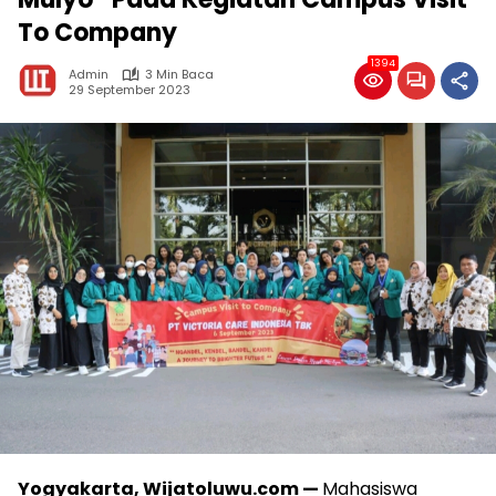
To Company
1394
Admin
3 Min Baca
29 September 2023
Yogyakarta, Wijatoluwu.com —
Mahasiswa