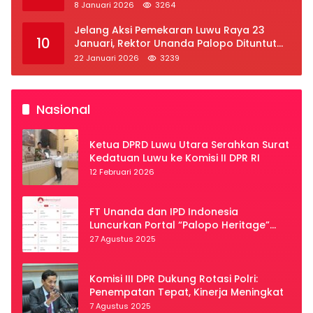
Provinsi Luwu Raya
8 Januari 2026
3264
Jelang Aksi Pemekaran Luwu Raya 23
10
Januari, Rektor Unanda Palopo Dituntut
Liburkan Mahasiswa
22 Januari 2026
3239
Nasional
Ketua DPRD Luwu Utara Serahkan Surat
Kedatuan Luwu ke Komisi II DPR RI
12 Februari 2026
FT Unanda dan IPD Indonesia
Luncurkan Portal “Palopo Heritage”
Secara Virtual
27 Agustus 2025
Komisi III DPR Dukung Rotasi Polri:
Penempatan Tepat, Kinerja Meningkat
7 Agustus 2025