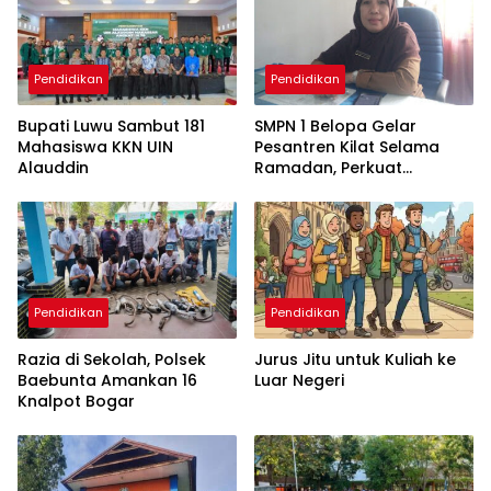
Pendidikan
Pendidikan
Bupati Luwu Sambut 181
SMPN 1 Belopa Gelar
Mahasiswa KKN UIN
Pesantren Kilat Selama
Alauddin
Ramadan, Perkuat
Pendidikan Karakter Siswa
Pendidikan
Pendidikan
Razia di Sekolah, Polsek
Jurus Jitu untuk Kuliah ke
Baebunta Amankan 16
Luar Negeri
Knalpot Bogar