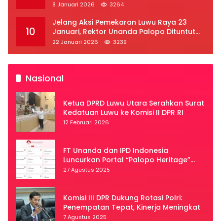
Provinsi Luwu Raya
8 Januari 2026
3264
Jelang Aksi Pemekaran Luwu Raya 23
10
Januari, Rektor Unanda Palopo Dituntut
Liburkan Mahasiswa
22 Januari 2026
3239
Nasional
Ketua DPRD Luwu Utara Serahkan Surat
Kedatuan Luwu ke Komisi II DPR RI
12 Februari 2026
FT Unanda dan IPD Indonesia
Luncurkan Portal “Palopo Heritage”
Secara Virtual
27 Agustus 2025
Komisi III DPR Dukung Rotasi Polri:
Penempatan Tepat, Kinerja Meningkat
7 Agustus 2025