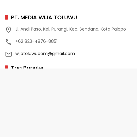
PT. MEDIA WIJA TOLUWU
Jl. Andi Paso, Kel. Purangi, Kec. Sendana, Kota Palopo
+62 823-4876-8851
wijatoluwucom@gmail.com
Tag Populer
02 Palopo
1 Abad NU
10 Program Unggulan PD-HB
17 Agustus
2022-2023