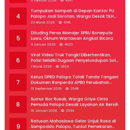
3 Februari 2026
4351
Tumpukan Sampah di Depan Kantor PU
4
Palopo Jadi Sorotan, Warga Desak DLH
Segera Bertindak
23 Maret 2026
4145
Dituding Peras Manajer SPBU Bonepute
5
Luwu, Oknum Wartawan Angkat Bicara
4 Januari 2026
4020
Viral Video Truk Tangki Diberhentikan,
6
Polisi Selidiki Dugaan Penyelundupan Solar
Subsidi di Palopo
1 Maret 2026
3824
Ketua DPRD Palopo Tolak Tanda Tangani
7
Dokumen Ranperda APBD Perubahan
2025
13 September 2025
3348
Sumur Bor Rusak, Warga Griya Cinta
8
Pemuda Palopo Desak Layanan Air Bersih
16 Januari 2026
3344
Ratusan Mahasiswa Gelar Unjuk Rasa di
9
Sampoddo Palopo, Tuntut Pemekaran