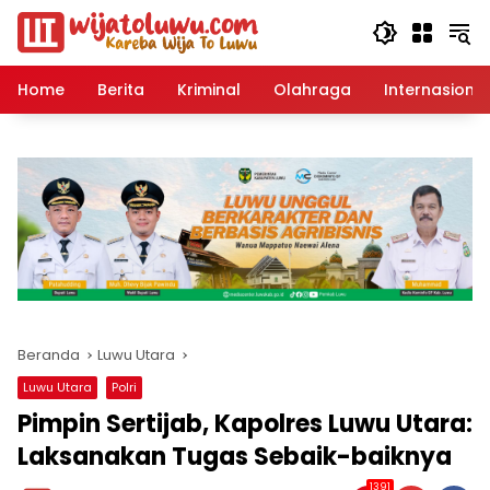
Langsung
ke
konten
Home
Berita
Kriminal
Olahraga
Internasional
Beranda
Luwu Utara
Luwu Utara
Polri
Pimpin Sertijab, Kapolres Luwu Utara:
Laksanakan Tugas Sebaik-baiknya
1391