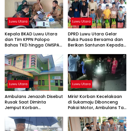
Luwu Utara
Luwu Utara
Kepala BKAD Luwu Utara
DPRD Luwu Utara Gelar
dan Tim KPPN Palopo
Buka Puasa Bersama dan
Bahas TKD hingga OMSPAN
Berikan Santunan Kepada
2026
Anak Yatim
Luwu Utara
Luwu Utara
Ambulans Jenazah Disebut
Miris! Korban Kecelakaan
Rusak Saat Diminta
di Sukamaju Dibonceng
Jemput Korban
Pakai Motor, Ambulans Tak
Kecelakaan, Kapus
Tersedia
Sukamaju Beri Klarifikasi