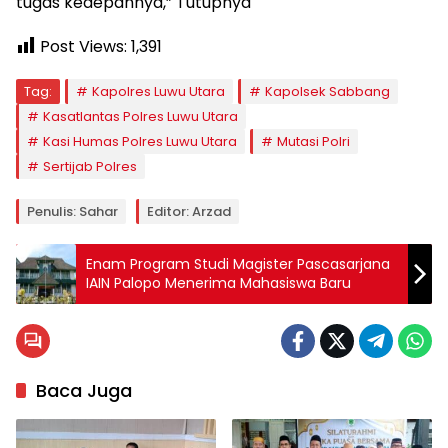
tugas kedepannya,” Tutupnya
Post Views:
1,391
Tag:
Kapolres Luwu Utara
Kapolsek Sabbang
Kasatlantas Polres Luwu Utara
Kasi Humas Polres Luwu Utara
Mutasi Polri
Sertijab Polres
Penulis: Sahar
Editor: Arzad
Enam Program Studi Magister Pascasarjana
IAIN Palopo Menerima Mahasiswa Baru
Baca Juga