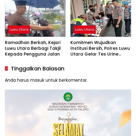
Sukamaju Beri Klarifikasi
Luwu Utara
Luwu Utara
Ramadhan Berkah, Kejari
Komitmen Wujudkan
Luwu Utara Berbagi Takjil
Institusi Bersih, Polres Luwu
Kepada Pengguna Jalan
Utara Gelar Tes Urine
Mendadak
Tinggalkan Balasan
Anda harus
masuk
untuk berkomentar.