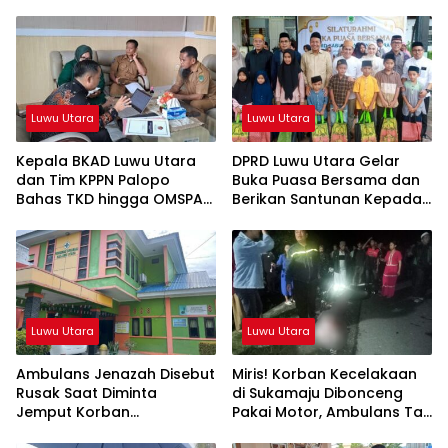
Luwu Utara
Luwu Utara
Kepala BKAD Luwu Utara
DPRD Luwu Utara Gelar
dan Tim KPPN Palopo
Buka Puasa Bersama dan
Bahas TKD hingga OMSPAN
Berikan Santunan Kepada
2026
Anak Yatim
Luwu Utara
Luwu Utara
Ambulans Jenazah Disebut
Miris! Korban Kecelakaan
Rusak Saat Diminta
di Sukamaju Dibonceng
Jemput Korban
Pakai Motor, Ambulans Tak
Kecelakaan, Kapus
Tersedia