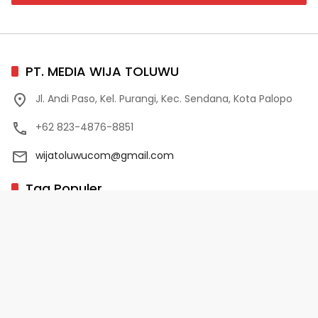
PT. MEDIA WIJA TOLUWU
Jl. Andi Paso, Kel. Purangi, Kec. Sendana, Kota Palopo
+62 823-4876-8851
wijatoluwucom@gmail.com
Tag Populer
02 Palopo
1 Abad NU
10 Program Unggulan PD-HB
17 Agustus
2022-2023