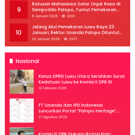
Ratusan Mahasiswa Gelar Unjuk Rasa di
9
Sampoddo Palopo, Tuntut Pemekaran
Provinsi Luwu Raya
8 Januari 2026
3261
Jelang Aksi Pemekaran Luwu Raya 23
10
Januari, Rektor Unanda Palopo Dituntut
Liburkan Mahasiswa
22 Januari 2026
3237
Nasional
Ketua DPRD Luwu Utara Serahkan Surat
Kedatuan Luwu ke Komisi II DPR RI
12 Februari 2026
FT Unanda dan IPD Indonesia
Luncurkan Portal “Palopo Heritage”
Secara Virtual
27 Agustus 2025
Komisi III DPR Dukung Rotasi Polri: