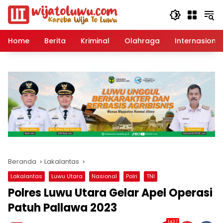
Langsung
ke
konten
Home
Berita
Kriminal
Olahraga
Internasional
Beranda
Lakalantas
Lakalantas
Luwu Utara
Nasional
Polri
TNI
Polres Luwu Utara Gelar Apel Operasi
Patuh Pallawa 2023
1437