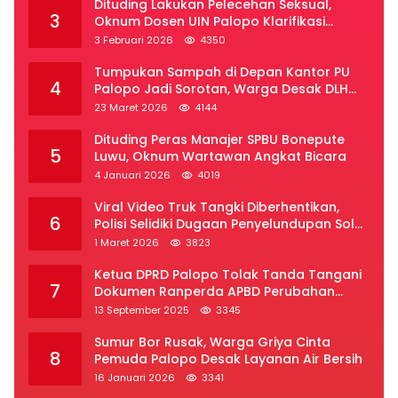
Dituding Lakukan Pelecehan Seksual,
3
Oknum Dosen UIN Palopo Klarifikasi
Kronologi
3 Februari 2026
4350
Tumpukan Sampah di Depan Kantor PU
4
Palopo Jadi Sorotan, Warga Desak DLH
Segera Bertindak
23 Maret 2026
4144
Dituding Peras Manajer SPBU Bonepute
5
Luwu, Oknum Wartawan Angkat Bicara
4 Januari 2026
4019
Viral Video Truk Tangki Diberhentikan,
6
Polisi Selidiki Dugaan Penyelundupan Solar
Subsidi di Palopo
1 Maret 2026
3823
Ketua DPRD Palopo Tolak Tanda Tangani
7
Dokumen Ranperda APBD Perubahan
2025
13 September 2025
3345
Sumur Bor Rusak, Warga Griya Cinta
8
Pemuda Palopo Desak Layanan Air Bersih
16 Januari 2026
3341