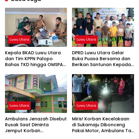
Luwu Utara
Luwu Utara
Kepala BKAD Luwu Utara
DPRD Luwu Utara Gelar
dan Tim KPPN Palopo
Buka Puasa Bersama dan
Bahas TKD hingga OMSPAN
Berikan Santunan Kepada
2026
Anak Yatim
Luwu Utara
Luwu Utara
Ambulans Jenazah Disebut
Miris! Korban Kecelakaan
Rusak Saat Diminta
di Sukamaju Dibonceng
Jemput Korban
Pakai Motor, Ambulans Tak
Kecelakaan, Kapus
Tersedia