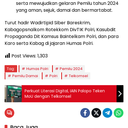
serta mewujudkan gelaran Pemilu tahun 2024
yang aman, sejuk, damai dan bermartabat.
Turut hadir Wadirtipid Siber Bareskrim,
Kabagopsnalkom Rotekkom DivTIK Polri, Kasubdit
Propaganda Dit Kamsus Baintelkam Polri, dan para
Karo serta Kabag di jajaran Humas Polri.
Post Views:
1,303
Tag:
Humas Polri
Pemilu 2024
Pemilu Damai
Polri
Telkomsel
Perkuat Literasi Digital, IAIN Palopo Teken
MoU dengan Telkomsel
Baca Juga