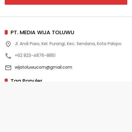
PT. MEDIA WIJA TOLUWU
Jl. Andi Paso, Kel. Purangi, Kec. Sendana, Kota Palopo
+62 823-4876-8851
wijatoluwucom@gmail.com
Tag Populer
02 Palopo
1 Abad NU
10 Program Unggulan PD-HB
17 Agustus
2022-2023