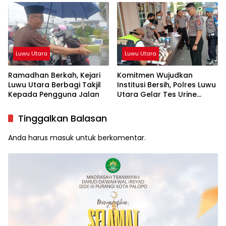
Sukamaju Beri Klarifikasi
Luwu Utara
Luwu Utara
Ramadhan Berkah, Kejari
Komitmen Wujudkan
Luwu Utara Berbagi Takjil
Institusi Bersih, Polres Luwu
Kepada Pengguna Jalan
Utara Gelar Tes Urine
Mendadak
Tinggalkan Balasan
Anda harus
masuk
untuk berkomentar.