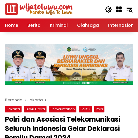
Langsung
ke
konten
Home
Berita
Kriminal
Olahraga
Internasional
Beranda
Jakarta
Jakarta
Luwu Utara
Pemerintahan
Politik
Polri
Polri dan Asosiasi Telekomunikasi
Seluruh Indonesia Gelar Deklarasi
Pemilu Damai 2024