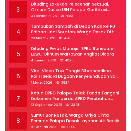
Dituding Lakukan Pelecehan Seksual,
3
Oknum Dosen UIN Palopo Klarifikasi
Kronologi
3 Februari 2026
4351
Tumpukan Sampah di Depan Kantor PU
4
Palopo Jadi Sorotan, Warga Desak DLH
Segera Bertindak
23 Maret 2026
4145
Dituding Peras Manajer SPBU Bonepute
5
Luwu, Oknum Wartawan Angkat Bicara
4 Januari 2026
4020
Viral Video Truk Tangki Diberhentikan,
6
Polisi Selidiki Dugaan Penyelundupan Solar
Subsidi di Palopo
1 Maret 2026
3824
Ketua DPRD Palopo Tolak Tanda Tangani
7
Dokumen Ranperda APBD Perubahan
2025
13 September 2025
3348
Sumur Bor Rusak, Warga Griya Cinta
8
Pemuda Palopo Desak Layanan Air Bersih
16 Januari 2026
3344