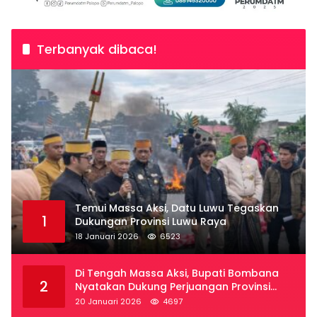
Terbanyak dibaca!
Temui Massa Aksi, Datu Luwu Tegaskan
1
Dukungan Provinsi Luwu Raya
18 Januari 2026
6523
Di Tengah Massa Aksi, Bupati Bombana
2
Nyatakan Dukung Perjuangan Provinsi
Luwu Raya
20 Januari 2026
4697