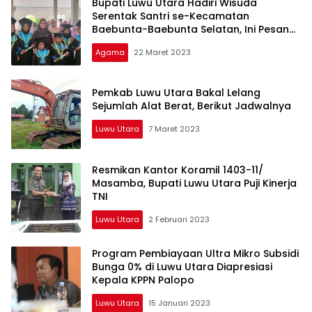
Bupati Luwu Utara Hadiri Wisuda
Serentak Santri se-Kecamatan
Baebunta-Baebunta Selatan, Ini Pesan
Indah
Agama
22 Maret 2023
Pemkab Luwu Utara Bakal Lelang
Sejumlah Alat Berat, Berikut Jadwalnya
Luwu Utara
7 Maret 2023
Resmikan Kantor Koramil 1403-11/
Masamba, Bupati Luwu Utara Puji Kinerja
TNI
Luwu Utara
2 Februari 2023
Program Pembiayaan Ultra Mikro Subsidi
Bunga 0% di Luwu Utara Diapresiasi
Kepala KPPN Palopo
Luwu Utara
15 Januari 2023