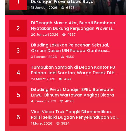
1
Dukungan Provinsi Luwu Raya
18 Januari 2026
6523
Di Tengah Massa Aksi, Bupati Bombana
2
Nyatakan Dukung Perjuangan Provinsi
Luwu Raya
20 Januari 2026
4697
Dituding Lakukan Pelecehan Seksual,
3
Oknum Dosen UIN Palopo Klarifikasi
Kronologi
3 Februari 2026
4350
Tumpukan Sampah di Depan Kantor PU
4
Palopo Jadi Sorotan, Warga Desak DLH
Segera Bertindak
23 Maret 2026
4144
Dituding Peras Manajer SPBU Bonepute
5
Luwu, Oknum Wartawan Angkat Bicara
4 Januari 2026
4020
Viral Video Truk Tangki Diberhentikan,
6
Polisi Selidiki Dugaan Penyelundupan Solar
Subsidi di Palopo
1 Maret 2026
3824