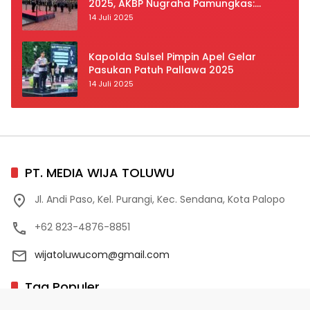
2025, AKBP Nugraha Pamungkas:
Kedisiplinan dan Keselamatan Jadi
14 Juli 2025
Prioritas
Kapolda Sulsel Pimpin Apel Gelar
Pasukan Patuh Pallawa 2025
14 Juli 2025
PT. MEDIA WIJA TOLUWU
Jl. Andi Paso, Kel. Purangi, Kec. Sendana, Kota Palopo
+62 823-4876-8851
wijatoluwucom@gmail.com
Tag Populer