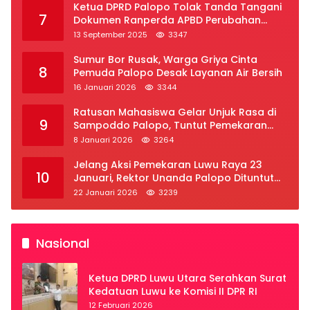
Ketua DPRD Palopo Tolak Tanda Tangani
7
Dokumen Ranperda APBD Perubahan
2025
13 September 2025
3347
Sumur Bor Rusak, Warga Griya Cinta
8
Pemuda Palopo Desak Layanan Air Bersih
16 Januari 2026
3344
Ratusan Mahasiswa Gelar Unjuk Rasa di
9
Sampoddo Palopo, Tuntut Pemekaran
Provinsi Luwu Raya
8 Januari 2026
3264
Jelang Aksi Pemekaran Luwu Raya 23
10
Januari, Rektor Unanda Palopo Dituntut
Liburkan Mahasiswa
22 Januari 2026
3239
Nasional
Ketua DPRD Luwu Utara Serahkan Surat
Kedatuan Luwu ke Komisi II DPR RI
12 Februari 2026