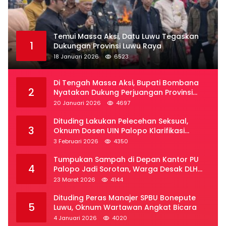
Temui Massa Aksi, Datu Luwu Tegaskan
1
Dukungan Provinsi Luwu Raya
18 Januari 2026
6523
Di Tengah Massa Aksi, Bupati Bombana
2
Nyatakan Dukung Perjuangan Provinsi
Luwu Raya
20 Januari 2026
4697
Dituding Lakukan Pelecehan Seksual,
3
Oknum Dosen UIN Palopo Klarifikasi
Kronologi
3 Februari 2026
4350
Tumpukan Sampah di Depan Kantor PU
4
Palopo Jadi Sorotan, Warga Desak DLH
Segera Bertindak
23 Maret 2026
4144
Dituding Peras Manajer SPBU Bonepute
5
Luwu, Oknum Wartawan Angkat Bicara
4 Januari 2026
4020