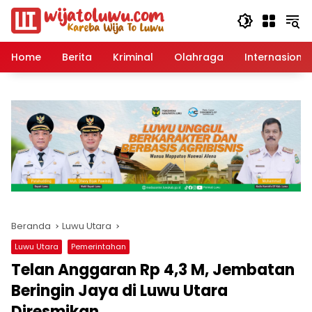
Langsung
ke
konten
Home
Berita
Kriminal
Olahraga
Internasional
Beranda
Luwu Utara
Luwu Utara
Pemerintahan
Telan Anggaran Rp 4,3 M, Jembatan
Beringin Jaya di Luwu Utara
Diresmikan