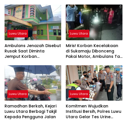
2026
Anak Yatim
Luwu Utara
Luwu Utara
Ambulans Jenazah Disebut
Miris! Korban Kecelakaan
Rusak Saat Diminta
di Sukamaju Dibonceng
Jemput Korban
Pakai Motor, Ambulans Tak
Kecelakaan, Kapus
Tersedia
Sukamaju Beri Klarifikasi
Luwu Utara
Luwu Utara
Ramadhan Berkah, Kejari
Komitmen Wujudkan
Luwu Utara Berbagi Takjil
Institusi Bersih, Polres Luwu
Kepada Pengguna Jalan
Utara Gelar Tes Urine
Mendadak