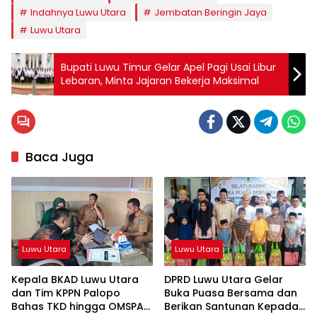
Indahnya Luwu Utara
Jembatan Beringin Jaya
Luwu Utara
Bupati Luwu Timur Gelar Apel Pagi Usai Libur
Lebaran, Minta Jajaran Bekerja Maksimal
Baca Juga
Luwu Utara
Luwu Utara
Kepala BKAD Luwu Utara
DPRD Luwu Utara Gelar
dan Tim KPPN Palopo
Buka Puasa Bersama dan
Bahas TKD hingga OMSPAN
Berikan Santunan Kepada