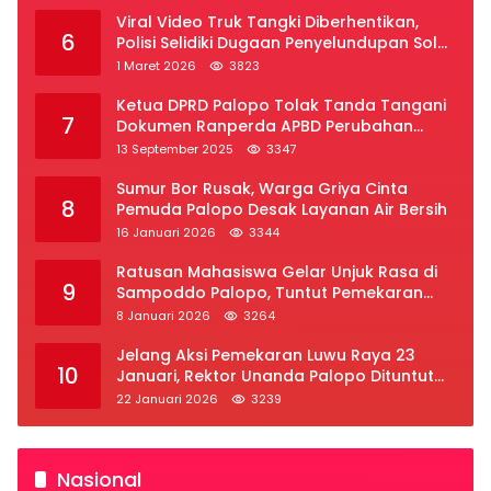
Viral Video Truk Tangki Diberhentikan,
6
Polisi Selidiki Dugaan Penyelundupan Solar
Subsidi di Palopo
1 Maret 2026
3823
Ketua DPRD Palopo Tolak Tanda Tangani
7
Dokumen Ranperda APBD Perubahan
2025
13 September 2025
3347
Sumur Bor Rusak, Warga Griya Cinta
8
Pemuda Palopo Desak Layanan Air Bersih
16 Januari 2026
3344
Ratusan Mahasiswa Gelar Unjuk Rasa di
9
Sampoddo Palopo, Tuntut Pemekaran
Provinsi Luwu Raya
8 Januari 2026
3264
Jelang Aksi Pemekaran Luwu Raya 23
10
Januari, Rektor Unanda Palopo Dituntut
Liburkan Mahasiswa
22 Januari 2026
3239
Nasional