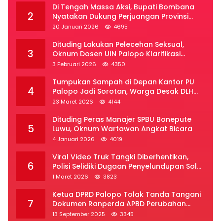
Di Tengah Massa Aksi, Bupati Bombana
2
Nyatakan Dukung Perjuangan Provinsi
Luwu Raya
20 Januari 2026
4695
Dituding Lakukan Pelecehan Seksual,
3
Oknum Dosen UIN Palopo Klarifikasi
Kronologi
3 Februari 2026
4350
Tumpukan Sampah di Depan Kantor PU
4
Palopo Jadi Sorotan, Warga Desak DLH
Segera Bertindak
23 Maret 2026
4144
Dituding Peras Manajer SPBU Bonepute
5
Luwu, Oknum Wartawan Angkat Bicara
4 Januari 2026
4019
Viral Video Truk Tangki Diberhentikan,
6
Polisi Selidiki Dugaan Penyelundupan Solar
Subsidi di Palopo
1 Maret 2026
3823
Ketua DPRD Palopo Tolak Tanda Tangani
7
Dokumen Ranperda APBD Perubahan
2025
13 September 2025
3345