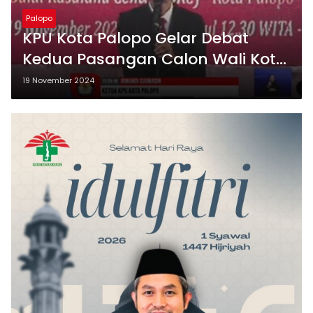
Palopo
KPU Kota Palopo Gelar Debat
Kedua Pasangan Calon Wali Kota
dan Wakil Wali Kota
19 November 2024