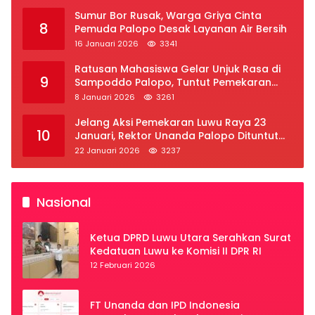
Sumur Bor Rusak, Warga Griya Cinta
8
Pemuda Palopo Desak Layanan Air Bersih
16 Januari 2026
3341
Ratusan Mahasiswa Gelar Unjuk Rasa di
9
Sampoddo Palopo, Tuntut Pemekaran
Provinsi Luwu Raya
8 Januari 2026
3261
Jelang Aksi Pemekaran Luwu Raya 23
10
Januari, Rektor Unanda Palopo Dituntut
Liburkan Mahasiswa
22 Januari 2026
3237
Nasional
Ketua DPRD Luwu Utara Serahkan Surat
Kedatuan Luwu ke Komisi II DPR RI
12 Februari 2026
FT Unanda dan IPD Indonesia