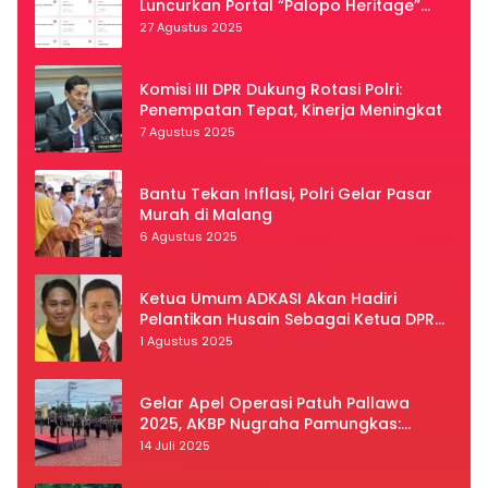
Luncurkan Portal “Palopo Heritage”
Secara Virtual
27 Agustus 2025
Komisi III DPR Dukung Rotasi Polri:
Penempatan Tepat, Kinerja Meningkat
7 Agustus 2025
Bantu Tekan Inflasi, Polri Gelar Pasar
Murah di Malang
6 Agustus 2025
Ketua Umum ADKASI Akan Hadiri
Pelantikan Husain Sebagai Ketua DPRD
Luwu Utara
1 Agustus 2025
Gelar Apel Operasi Patuh Pallawa
2025, AKBP Nugraha Pamungkas:
Kedisiplinan dan Keselamatan Jadi
14 Juli 2025
Prioritas