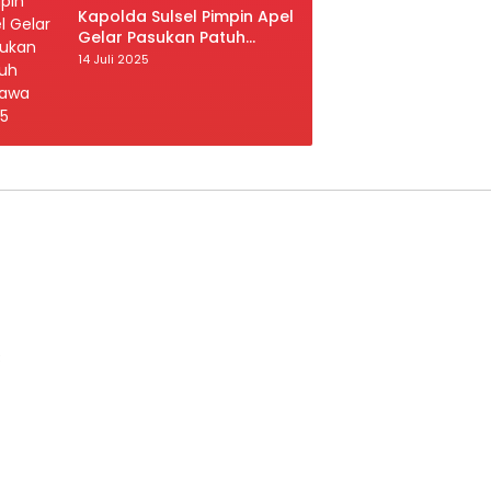
Kapolda Sulsel Pimpin Apel
Gelar Pasukan Patuh
Pallawa 2025
14 Juli 2025
B