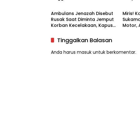
Luwu Utara
Luwu U
Teror 
Ambulans Jenazah Disebut
Miris! 
Rusak Saat Diminta Jemput
Sukama
Korban Kecelakaan, Kapus
Motor,
Sukamaju Beri Klarifikasi
Tersed
Tinggalkan Balasan
Anda harus
masuk
untuk berkomentar.