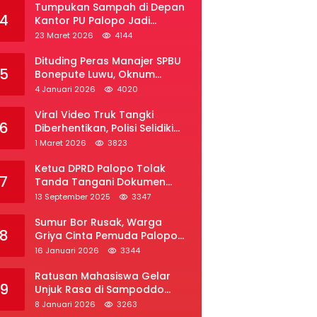
Tumpukan Sampah di Depan
4
Kantor PU Palopo Jadi
Sorotan, Warga Desak DLH
23 Maret 2026
4144
Segera Bertindak
Dituding Peras Manajer SPBU
5
Bonepute Luwu, Oknum
Wartawan Angkat Bicara
4 Januari 2026
4020
Viral Video Truk Tangki
6
Diberhentikan, Polisi Selidiki
Dugaan Penyelundupan Solar
1 Maret 2026
3823
Subsidi di Palopo
Ketua DPRD Palopo Tolak
7
Tanda Tangani Dokumen
Ranperda APBD Perubahan
13 September 2025
3347
2025
Sumur Bor Rusak, Warga
8
Griya Cinta Pemuda Palopo
Desak Layanan Air Bersih
16 Januari 2026
3344
Ratusan Mahasiswa Gelar
9
Unjuk Rasa di Sampoddo
Palopo, Tuntut Pemekaran
8 Januari 2026
3263
Provinsi Luwu Raya