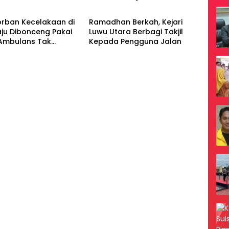
tara
Luwu Utara
Warga
Yatim
Korban Kecelakaan di
Ramadhan Berkah, Kejari
ju Dibonceng Pakai
Luwu Utara Berbagi Takjil
 Ambulans Tak
Kepada Pengguna Jalan
ia