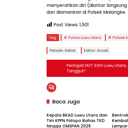
menyerahkan diri (diantar langsung
dan diamankan di Polsek Malangke.
Post Views:
1,501
Tag:
Polres Luwu Utara
Polsek 
Penulis: Sahar
Editor: Arzad
Peringati HUT XXIV Luwu Utara
Tangguh”
Baca Juga
Luwu Utara
Krimina
Kepala BKAD Luwu Utara dan
Bentrok
Tim KPPN Palopo Bahas TKD
Kembal
hingga OMSPAN 2026
Lempar