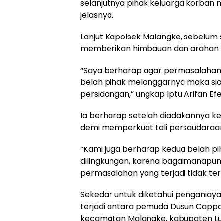
selanjutnya pihak keluarga korban 
jelasnya.
Lanjut Kapolsek Malangke, sebelum s
memberikan himbauan dan arahan b
“Saya berharap agar permasalahan ya
belah pihak melanggarnya maka siap
persidangan,” ungkap Iptu Arifan Efe
Ia berharap setelah diadakannya ke
demi memperkuat tali persaudaraa
“Kami juga berharap kedua belah pi
dilingkungan, karena bagaimanapun 
permasalahan yang terjadi tidak ter
Sekedar untuk diketahui pengania
terjadi antara pemuda Dusun Cappa
kecamatan Malangke, kabupaten Lu