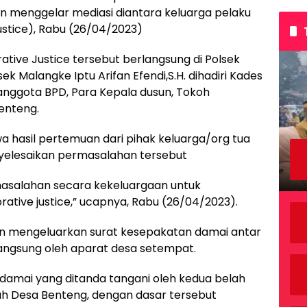
n menggelar mediasi diantara keluarga pelaku
ustice), Rabu (26/04/2023)
ative Justice tersebut berlangsung di Polsek
k Malangke Iptu Arifan Efendi,S.H. dihadiri Kades
anggota BPD, Para Kepala dusun, Tokoh
enteng.
a hasil pertemuan dari pihak keluarga/org tua
nyelesaikan permasalahan tersebut
asalahan secara kekeluargaan untuk
ative justice,” ucapnya, Rabu (26/04/2023).
san mengeluarkan surat kesepakatan damai antar
langsung oleh aparat desa setempat.
damai yang ditanda tangani oleh kedua belah
ah Desa Benteng, dengan dasar tersebut