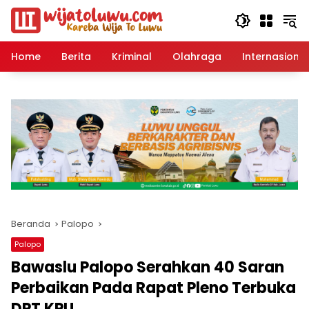
Langsung
ke
konten
Home
Berita
Kriminal
Olahraga
Internasional
Beranda
Palopo
Palopo
Bawaslu Palopo Serahkan 40 Saran
Perbaikan Pada Rapat Pleno Terbuka
DPT KPU