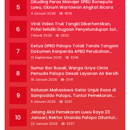
Dituding Peras Manajer SPBU Bonepute
5
Luwu, Oknum Wartawan Angkat Bicara
4 Januari 2026
4019
Viral Video Truk Tangki Diberhentikan,
6
Polisi Selidiki Dugaan Penyelundupan Solar
Subsidi di Palopo
1 Maret 2026
3823
Ketua DPRD Palopo Tolak Tanda Tangani
7
Dokumen Ranperda APBD Perubahan
2025
13 September 2025
3345
Sumur Bor Rusak, Warga Griya Cinta
8
Pemuda Palopo Desak Layanan Air Bersih
16 Januari 2026
3341
Ratusan Mahasiswa Gelar Unjuk Rasa di
9
Sampoddo Palopo, Tuntut Pemekaran
Provinsi Luwu Raya
8 Januari 2026
3261
Jelang Aksi Pemekaran Luwu Raya 23
10
Januari, Rektor Unanda Palopo Dituntut
Liburkan Mahasiswa
22 Januari 2026
3237