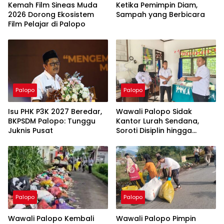
Kemah Film Sineas Muda
Ketika Pemimpin Diam,
2026 Dorong Ekosistem
Sampah yang Berbicara
Film Pelajar di Palopo
Palopo
Palopo
Isu PHK P3K 2027 Beredar,
Wawali Palopo Sidak
BKPSDM Palopo: Tunggu
Kantor Lurah Sendana,
Juknis Pusat
Soroti Disiplin hingga
Masalah Sampah
Palopo
Palopo
Wawali Palopo Kembali
Wawali Palopo Pimpin