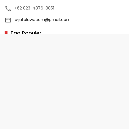
+62 823-4876-8851
wijatoluwucom@gmail.com
Tag Populer
02 Palopo
1 Abad NU
10 Program Unggulan PD-HB
17 Agustus
2022-2023
Copyright 2025 - WijaToLuwu.com