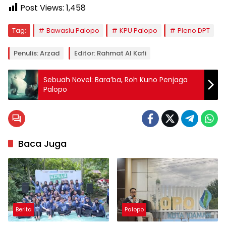
Post Views:
1,458
Tag:
Bawaslu Palopo
KPU Palopo
Pleno DPT
Penulis: Arzad
Editor: Rahmat Al Kafi
Sebuah Novel: Bara’ba, Roh Kuno Penjaga
Palopo
Baca Juga
Berita
Palopo