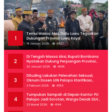
Temui Massa Aksi, Datu Luwu Tegaskan
1
Dukungan Provinsi Luwu Raya
18 Januari 2026
6523
Di Tengah Massa Aksi, Bupati Bombana
2
Nyatakan Dukung Perjuangan Provinsi
Luwu Raya
20 Januari 2026
4695
Dituding Lakukan Pelecehan Seksual,
3
Oknum Dosen UIN Palopo Klarifikasi
Kronologi
3 Februari 2026
4350
Tumpukan Sampah di Depan Kantor PU
4
Palopo Jadi Sorotan, Warga Desak DLH
Segera Bertindak
23 Maret 2026
4144