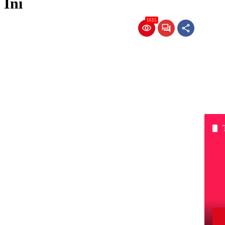
Ini
1615