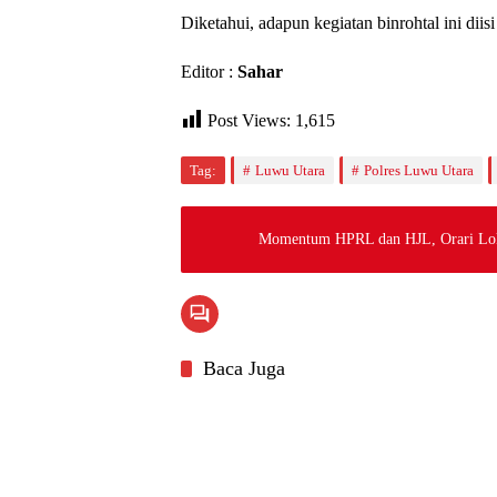
Diketahui, adapun kegiatan binrohtal ini dii
Editor :
Sahar
Post Views:
1,615
Tag:
Luwu Utara
Polres Luwu Utara
Momentum HPRL dan HJL, Orari Lok
Baca Juga