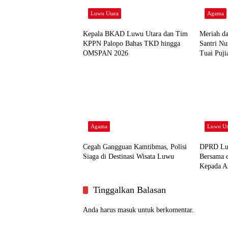
Luwu Utara
Agama
Kepala BKAD Luwu Utara dan Tim
Meriah da
KPPN Palopo Bahas TKD hingga
Santri Nu
OMSPAN 2026
Tuai Puji
Agama
Luwu Ut
Cegah Gangguan Kamtibmas, Polisi
DPRD Luw
Siaga di Destinasi Wisata Luwu
Bersama 
Kepada A
Tinggalkan Balasan
Anda harus
masuk
untuk berkomentar.