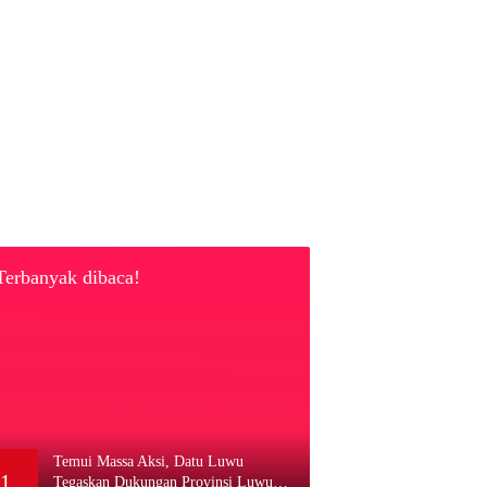
Terbanyak dibaca!
Temui Massa Aksi, Datu Luwu
1
Tegaskan Dukungan Provinsi Luwu