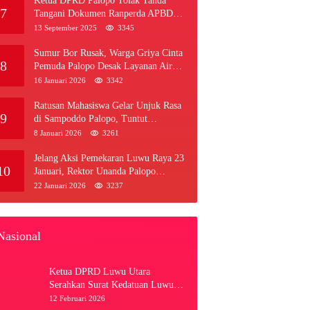
Ketua DPRD Palopo Tolak Tanda
7
Tangani Dokumen Ranperda APBD
Perubahan 2025
13 September 2025
3345
Sumur Bor Rusak, Warga Griya Cinta
8
Pemuda Palopo Desak Layanan Air
Bersih
16 Januari 2026
3342
Ratusan Mahasiswa Gelar Unjuk Rasa
9
di Sampoddo Palopo, Tuntut
Pemekaran Provinsi Luwu Raya
8 Januari 2026
3261
Jelang Aksi Pemekaran Luwu Raya 23
10
Januari, Rektor Unanda Palopo
Dituntut Liburkan Mahasiswa
22 Januari 2026
3237
Nasional
Ketua DPRD Luwu Utara
Serahkan Surat Kedatuan Luwu ke
Komisi II DPR RI
12 Februari 2026