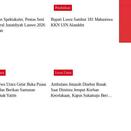
Pendidikan
n Spektakuler, Pentas Seni
Bupati Luwu Sambut 181 Mahasiswa
rul Junaidiyah Lauwo 2026
KKN UIN Alauddin
an
ara
Luwu Utara
u Utara Gelar Buka Puasa
Ambulans Jenazah Disebut Rusak
dan Berikan Santunan
Saat Diminta Jemput Korban
nak Yatim
Kecelakaan, Kapus Sukamaju Beri
Klarifikasi