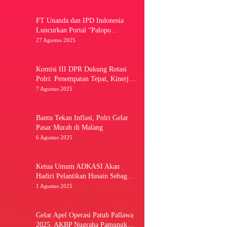
FT Unanda dan IPD Indonesia
Luncurkan Portal “Palopo
Heritage” Secara Virtual
27 Agustus 2025
Komisi III DPR Dukung Rotasi
Polri: Penempatan Tepat, Kinerja
Meningkat
7 Agustus 2025
Bantu Tekan Inflasi, Polri Gelar
Pasar Murah di Malang
6 Agustus 2025
Ketua Umum ADKASI Akan
Hadiri Pelantikan Husain Sebagai
Ketua DPRD Luwu Utara
1 Agustus 2025
Gelar Apel Operasi Patuh Pallawa
2025, AKBP Nugraha Pamungkas: