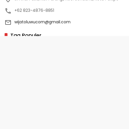
+62 823-4876-8851
wijatoluwucom@gmail.com
Tag Populer
02 Palopo
1 Abad NU
10 Program Unggulan PD-HB
17 Agustus
2022-2023
Copyright 2025 - WijaToLuwu.com