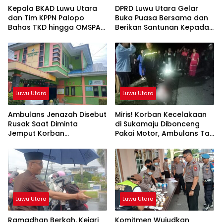
Kepala BKAD Luwu Utara
DPRD Luwu Utara Gelar
dan Tim KPPN Palopo
Buka Puasa Bersama dan
Bahas TKD hingga OMSPAN
Berikan Santunan Kepada
2026
Anak Yatim
Luwu Utara
Luwu Utara
Ambulans Jenazah Disebut
Miris! Korban Kecelakaan
Rusak Saat Diminta
di Sukamaju Dibonceng
Jemput Korban
Pakai Motor, Ambulans Tak
Kecelakaan, Kapus
Tersedia
Sukamaju Beri Klarifikasi
Luwu Utara
Luwu Utara
Ramadhan Berkah, Kejari
Komitmen Wujudkan