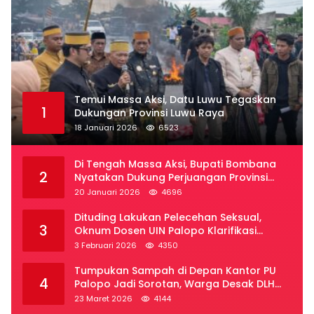
Temui Massa Aksi, Datu Luwu Tegaskan
1
Dukungan Provinsi Luwu Raya
18 Januari 2026
6523
Di Tengah Massa Aksi, Bupati Bombana
2
Nyatakan Dukung Perjuangan Provinsi
Luwu Raya
20 Januari 2026
4696
Dituding Lakukan Pelecehan Seksual,
3
Oknum Dosen UIN Palopo Klarifikasi
Kronologi
3 Februari 2026
4350
Tumpukan Sampah di Depan Kantor PU
4
Palopo Jadi Sorotan, Warga Desak DLH
Segera Bertindak
23 Maret 2026
4144