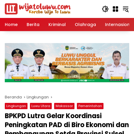
Langsung
ke
konten
Home
Berita
Kriminal
Olahraga
Internasional
Beranda
Lingkungan
Lingkungan
Luwu Utara
Makassar
Pemerintahan
BPKPD Lutra Gelar Koordinasi
Peningkatan PAD di Biro Ekonomi dan
Pembangunan Setda Provinsi Sulsel