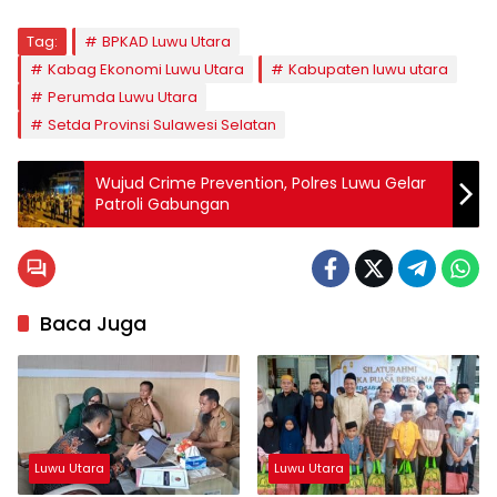
Tag:
BPKAD Luwu Utara
Kabag Ekonomi Luwu Utara
Kabupaten luwu utara
Perumda Luwu Utara
Setda Provinsi Sulawesi Selatan
Wujud Crime Prevention, Polres Luwu Gelar
Patroli Gabungan
Baca Juga
Luwu Utara
Luwu Utara