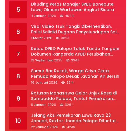
Dituding Peras Manajer SPBU Bonepute
5
Luwu, Oknum Wartawan Angkat Bicara
4 Januari 2026
4020
Viral Video Truk Tangki Diberhentikan,
6
Polisi Selidiki Dugaan Penyelundupan Solar
Subsidi di Palopo
1 Maret 2026
3823
Ketua DPRD Palopo Tolak Tanda Tangani
7
Dokumen Ranperda APBD Perubahan
2025
13 September 2025
3347
Sumur Bor Rusak, Warga Griya Cinta
8
Pemuda Palopo Desak Layanan Air Bersih
16 Januari 2026
3344
Ratusan Mahasiswa Gelar Unjuk Rasa di
9
Sampoddo Palopo, Tuntut Pemekaran
Provinsi Luwu Raya
8 Januari 2026
3264
Jelang Aksi Pemekaran Luwu Raya 23
10
Januari, Rektor Unanda Palopo Dituntut
Liburkan Mahasiswa
22 Januari 2026
3239