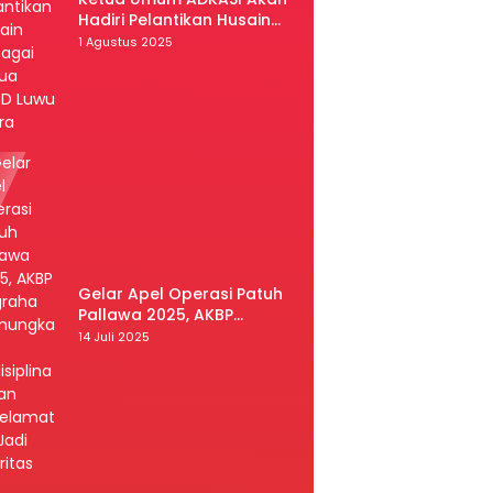
Hadiri Pelantikan Husain
Sebagai Ketua DPRD Luwu
1 Agustus 2025
Utara
Gelar Apel Operasi Patuh
Pallawa 2025, AKBP
Nugraha Pamungkas:
14 Juli 2025
Kedisiplinan dan
Keselamatan Jadi Prioritas