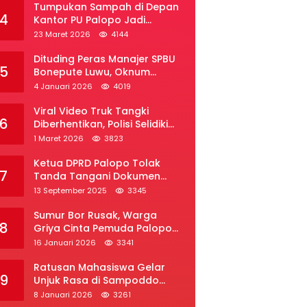
Tumpukan Sampah di Depan
4
Kantor PU Palopo Jadi
Sorotan, Warga Desak DLH
23 Maret 2026
4144
Segera Bertindak
Dituding Peras Manajer SPBU
5
Bonepute Luwu, Oknum
Wartawan Angkat Bicara
4 Januari 2026
4019
Viral Video Truk Tangki
6
Diberhentikan, Polisi Selidiki
Dugaan Penyelundupan Solar
1 Maret 2026
3823
Subsidi di Palopo
Ketua DPRD Palopo Tolak
7
Tanda Tangani Dokumen
Ranperda APBD Perubahan
13 September 2025
3345
2025
Sumur Bor Rusak, Warga
8
Griya Cinta Pemuda Palopo
Desak Layanan Air Bersih
16 Januari 2026
3341
Ratusan Mahasiswa Gelar
9
Unjuk Rasa di Sampoddo
Palopo, Tuntut Pemekaran
8 Januari 2026
3261
Provinsi Luwu Raya