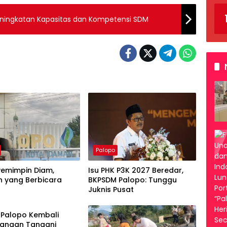
eningkatan Kapasitas dan Kompetensi SDM
Palopo
Pemimpin Diam,
Isu PHK P3K 2027 Beredar,
 yang Berbicara
BKPSDM Palopo: Tunggu
Juknis Pusat
 Palopo Kembali
Tangan Tangani