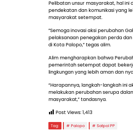
Pelibatan unsur masyarakat, hal ini
pendekatan dan komunikasi yang le
masyarakat setempat.
”Semoga inovasi aksi perubahan G
pelaksanaan penegakan perda dan
di Kota Palopo,” tegas alim.
Alim mengharapkan bahwa Perubah
pemerintah setempat dapat beker
lingkungan yang lebih aman dan ny
“Harapannya, langkah-langkah ini aka
melakukan perubahan serupa dalam
masyarakat,” tandasnya.
Post Views:
1,413
Tag:
Palopo
Satpol PP