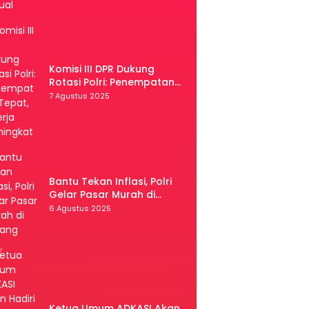
Komisi III DPR Dukung
Rotasi Polri: Penempatan
Tepat, Kinerja Meningkat
7 Agustus 2025
Bantu Tekan Inflasi, Polri
Gelar Pasar Murah di
Malang
6 Agustus 2025
Ketua Umum ADKASI Akan