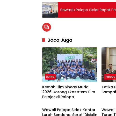
Bawaslu Palopo Gelar Rapat P
Baca Juga
Berita
Palopo
Kemah Film Sineas Muda
Ketika 
2026 Dorong Ekosistem Film
Sampah
Pelajar di Palopo
Palopo
Palopo
Wawali Palopo Sidak Kantor
Wawali
Lurah Sendana, Soroti Disiplin
Turun 