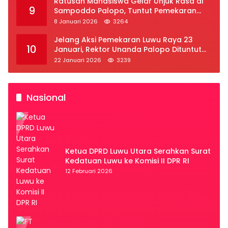
Ratusan Mahasiswa Gelar Unjuk Rasa di
9
Sampoddo Palopo, Tuntut Pemekaran
Provinsi Luwu Raya
8 Januari 2026
3264
Jelang Aksi Pemekaran Luwu Raya 23
10
Januari, Rektor Unanda Palopo Dituntut
Liburkan Mahasiswa
22 Januari 2026
3239
Nasional
Ketua DPRD Luwu Utara Serahkan Surat
Kedatuan Luwu ke Komisi II DPR RI
12 Februari 2026