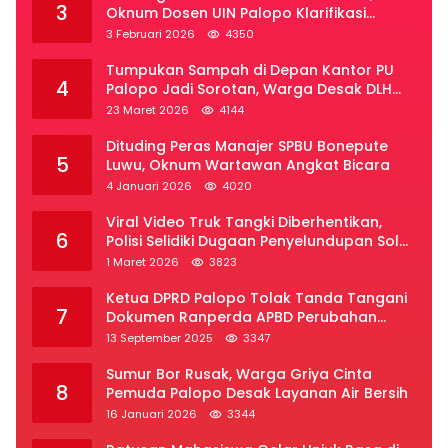
3
Oknum Dosen UIN Palopo Klarifikasi
Kronologi
3 Februari 2026
4350
Tumpukan Sampah di Depan Kantor PU
4
Palopo Jadi Sorotan, Warga Desak DLH
Segera Bertindak
23 Maret 2026
4144
Dituding Peras Manajer SPBU Bonepute
5
Luwu, Oknum Wartawan Angkat Bicara
4 Januari 2026
4020
Viral Video Truk Tangki Diberhentikan,
6
Polisi Selidiki Dugaan Penyelundupan Solar
Subsidi di Palopo
1 Maret 2026
3823
Ketua DPRD Palopo Tolak Tanda Tangani
7
Dokumen Ranperda APBD Perubahan
2025
13 September 2025
3347
Sumur Bor Rusak, Warga Griya Cinta
8
Pemuda Palopo Desak Layanan Air Bersih
16 Januari 2026
3344