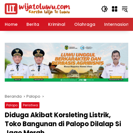
Langsung
ke
konten
Home
Berita
Kriminal
Olahraga
Internasional
Beranda
Palopo
Palopo
Peristiwa
Diduga Akibat Korsleting Listrik,
Toko Bangunan di Palopo Dilalap Si
Jago Merah