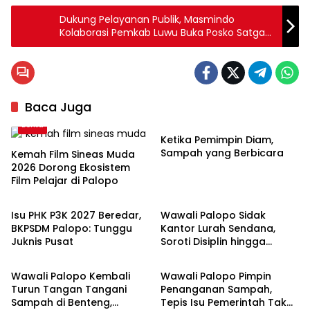
Dukung Pelayanan Publik, Masmindo
Kolaborasi Pemkab Luwu Buka Posko Satgas
di Ranteballa
Baca Juga
Palopo
Berita
Ketika Pemimpin Diam,
Sampah yang Berbicara
Kemah Film Sineas Muda
2026 Dorong Ekosistem
Film Pelajar di Palopo
Palopo
Palopo
Isu PHK P3K 2027 Beredar,
Wawali Palopo Sidak
BKPSDM Palopo: Tunggu
Kantor Lurah Sendana,
Juknis Pusat
Soroti Disiplin hingga
Palopo
Palopo
Masalah Sampah
Wawali Palopo Kembali
Wawali Palopo Pimpin
Turun Tangan Tangani
Penanganan Sampah,
Sampah di Benteng,
Tepis Isu Pemerintah Tak