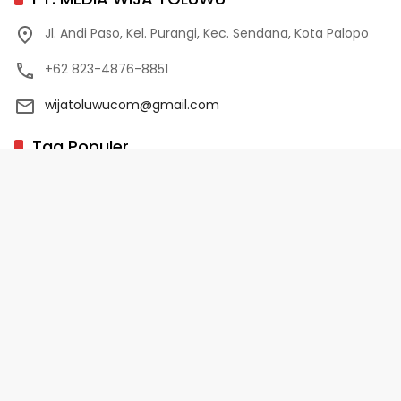
Jl. Andi Paso, Kel. Purangi, Kec. Sendana, Kota Palopo
+62 823-4876-8851
wijatoluwucom@gmail.com
Tag Populer
02 Palopo
1 Abad NU
10 Program Unggulan PD-HB
17 Agustus
2022-2023