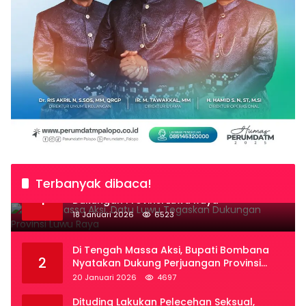
Terbanyak dibaca!
Temui Massa Aksi, Datu Luwu Tegaskan
1
Dukungan Provinsi Luwu Raya
18 Januari 2026
6523
Di Tengah Massa Aksi, Bupati Bombana
2
Nyatakan Dukung Perjuangan Provinsi
Luwu Raya
20 Januari 2026
4697
Dituding Lakukan Pelecehan Seksual,