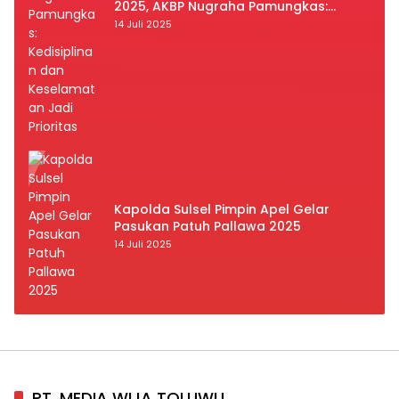
2025, AKBP Nugraha Pamungkas:
Kedisiplinan dan Keselamatan Jadi
14 Juli 2025
Prioritas
Kapolda Sulsel Pimpin Apel Gelar
Pasukan Patuh Pallawa 2025
14 Juli 2025
PT. MEDIA WIJA TOLUWU