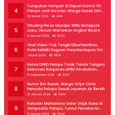
Tumpukan Sampah di Depan Kantor PU
4
Palopo Jadi Sorotan, Warga Desak DLH
Segera Bertindak
23 Maret 2026
4144
Dituding Peras Manajer SPBU Bonepute
5
Luwu, Oknum Wartawan Angkat Bicara
4 Januari 2026
4020
Viral Video Truk Tangki Diberhentikan,
6
Polisi Selidiki Dugaan Penyelundupan Solar
Subsidi di Palopo
1 Maret 2026
3824
Ketua DPRD Palopo Tolak Tanda Tangani
7
Dokumen Ranperda APBD Perubahan
2025
13 September 2025
3347
Sumur Bor Rusak, Warga Griya Cinta
8
Pemuda Palopo Desak Layanan Air Bersih
16 Januari 2026
3344
Ratusan Mahasiswa Gelar Unjuk Rasa di
9
Sampoddo Palopo, Tuntut Pemekaran
Provinsi Luwu Raya
8 Januari 2026
3264