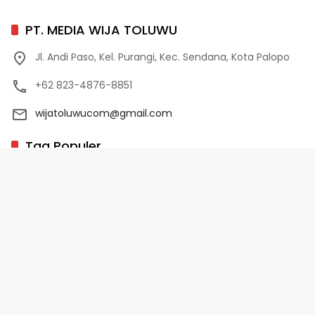
PT. MEDIA WIJA TOLUWU
Jl. Andi Paso, Kel. Purangi, Kec. Sendana, Kota Palopo
+62 823-4876-8851
wijatoluwucom@gmail.com
Tag Populer
02 Palopo
1 Abad NU
10 Program Unggulan PD-HB
17 Agustus
2022-2023