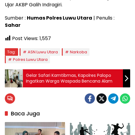
Ujar AKBP Galih Indragiri.
Sumber :
Humas Polres Luwu Utara
| Penulis :
Sahar
Post Views:
1,557
Tag:
ASN Luwu Utara
Narkoba
Polres Luwu Utara
Gelar Safari Kamtibmas, Kapolres Palopo
Ingatkan Warga Waspada Bencana Alam
Baca Juga