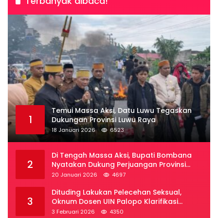
Terbanyak dibaca!
Temui Massa Aksi, Datu Luwu Tegaskan
1
Dukungan Provinsi Luwu Raya
18 Januari 2026
6523
Di Tengah Massa Aksi, Bupati Bombana
2
Nyatakan Dukung Perjuangan Provinsi
Luwu Raya
20 Januari 2026
4697
Dituding Lakukan Pelecehan Seksual,
3
Oknum Dosen UIN Palopo Klarifikasi
Kronologi
3 Februari 2026
4350