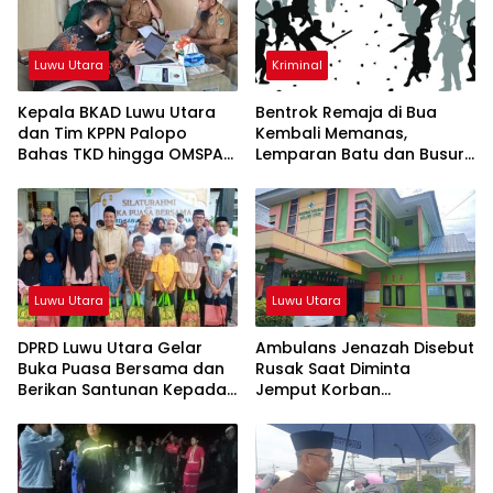
Luwu Utara
Kriminal
Kepala BKAD Luwu Utara
Bentrok Remaja di Bua
dan Tim KPPN Palopo
Kembali Memanas,
Bahas TKD hingga OMSPAN
Lemparan Batu dan Busur
2026
Teror Warga
Luwu Utara
Luwu Utara
DPRD Luwu Utara Gelar
Ambulans Jenazah Disebut
Buka Puasa Bersama dan
Rusak Saat Diminta
Berikan Santunan Kepada
Jemput Korban
Anak Yatim
Kecelakaan, Kapus
Sukamaju Beri Klarifikasi