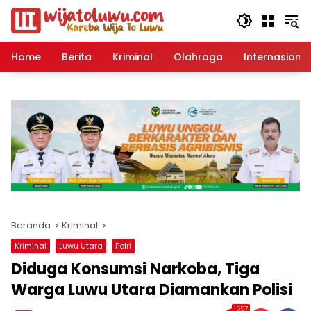
Langsung
ke
konten
Home
Berita
Kriminal
Olahraga
Internasional
Beranda
Kriminal
Kriminal
Luwu Utara
Polri
Diduga Konsumsi Narkoba, Tiga
Warga Luwu Utara Diamankan Polisi
1557