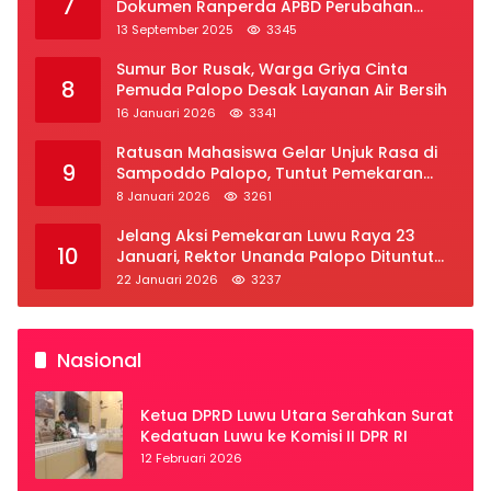
7
Dokumen Ranperda APBD Perubahan
2025
13 September 2025
3345
Sumur Bor Rusak, Warga Griya Cinta
8
Pemuda Palopo Desak Layanan Air Bersih
16 Januari 2026
3341
Ratusan Mahasiswa Gelar Unjuk Rasa di
9
Sampoddo Palopo, Tuntut Pemekaran
Provinsi Luwu Raya
8 Januari 2026
3261
Jelang Aksi Pemekaran Luwu Raya 23
10
Januari, Rektor Unanda Palopo Dituntut
Liburkan Mahasiswa
22 Januari 2026
3237
Nasional
Ketua DPRD Luwu Utara Serahkan Surat
Kedatuan Luwu ke Komisi II DPR RI
12 Februari 2026