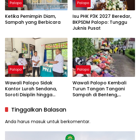
Palopo
Palopo
Ketika Pemimpin Diam,
Isu PHK P3K 2027 Beredar,
Sampah yang Berbicara
BKPSDM Palopo: Tunggu
Juknis Pusat
Palopo
Palopo
Wawali Palopo Sidak
Wawali Palopo Kembali
Kantor Lurah Sendana,
Turun Tangan Tangani
Soroti Disiplin hingga
Sampah di Benteng,
Masalah Sampah
Libatkan DLH hingga RT/RW
Tinggalkan Balasan
Anda harus
masuk
untuk berkomentar.