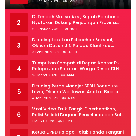
18 Januari 2026
6523
Di Tengah Massa Aksi, Bupati Bombana
2
Nyatakan Dukung Perjuangan Provinsi
Luwu Raya
20 Januari 2026
4695
Dituding Lakukan Pelecehan Seksual,
3
Oknum Dosen UIN Palopo Klarifikasi
Kronologi
3 Februari 2026
4350
Tumpukan Sampah di Depan Kantor PU
4
Palopo Jadi Sorotan, Warga Desak DLH
Segera Bertindak
23 Maret 2026
4144
Dituding Peras Manajer SPBU Bonepute
5
Luwu, Oknum Wartawan Angkat Bicara
4 Januari 2026
4019
Viral Video Truk Tangki Diberhentikan,
6
Polisi Selidiki Dugaan Penyelundupan Solar
Subsidi di Palopo
1 Maret 2026
3823
Ketua DPRD Palopo Tolak Tanda Tangani