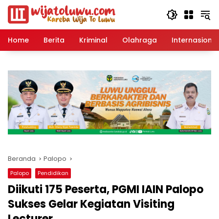
Langsung
ke
konten
Home
Berita
Kriminal
Olahraga
Internasional
Beranda
Palopo
Palopo
Pendidikan
Diikuti 175 Peserta, PGMI IAIN Palopo
Sukses Gelar Kegiatan Visiting
Lecturer