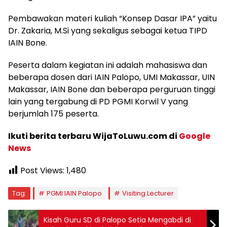
Pembawakan materi kuliah “Konsep Dasar IPA” yaitu
Dr. Zakaria, M.Si yang sekaligus sebagai ketua TIPD
IAIN Bone.
Peserta dalam kegiatan ini adalah mahasiswa dan
beberapa dosen dari IAIN Palopo, UMI Makassar, UIN
Makassar, IAIN Bone dan beberapa perguruan tinggi
lain yang tergabung di PD PGMI Korwil V yang
berjumlah 175 peserta.
Ikuti berita terbaru WijaToLuwu.com di
Google
News
Post Views:
1,480
Tag:
PGMI IAIN Palopo
Visiting Lecturer
Kisah Guru SD di Palopo Setia Mengabdi di