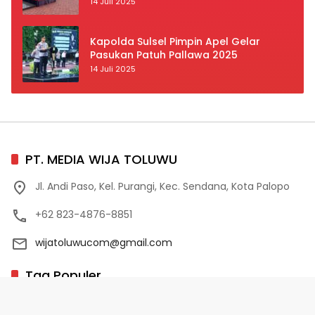
Kedisiplinan dan Keselamatan Jadi
14 Juli 2025
Prioritas
Kapolda Sulsel Pimpin Apel Gelar
Pasukan Patuh Pallawa 2025
14 Juli 2025
PT. MEDIA WIJA TOLUWU
Jl. Andi Paso, Kel. Purangi, Kec. Sendana, Kota Palopo
+62 823-4876-8851
wijatoluwucom@gmail.com
Tag Populer
02 Palopo