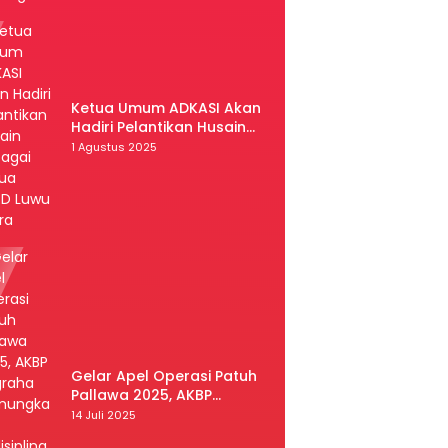
Ketua Umum ADKASI Akan
Hadiri Pelantikan Husain
Sebagai Ketua DPRD Luwu
1 Agustus 2025
Utara
Gelar Apel Operasi Patuh
Pallawa 2025, AKBP
Nugraha Pamungkas:
14 Juli 2025
Kedisiplinan dan