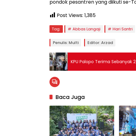
pondok pesantren yang diikuti se-T
Post Views:
1,385
Tag:
Abbas Langaji
Hari Santri
Penulis: Multi
Editor: Arzad
KPU Palopo Terima Sebanyak 2.0
Baca Juga