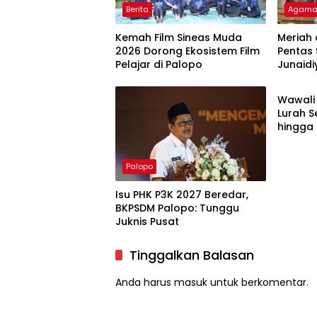
Berita
Agam
Kemah Film Sineas Muda
Meriah 
2026 Dorong Ekosistem Film
Pentas 
Pelajar di Palopo
Junaidi
Palopo
Pujian
Wawali 
Lurah S
hingga
Palopo
Isu PHK P3K 2027 Beredar,
BKPSDM Palopo: Tunggu
Juknis Pusat
Tinggalkan Balasan
Anda harus
masuk
untuk berkomentar.