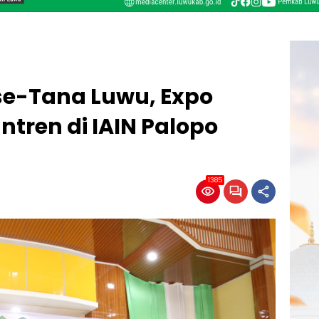
 se-Tana Luwu, Expo
tren di IAIN Palopo
1385