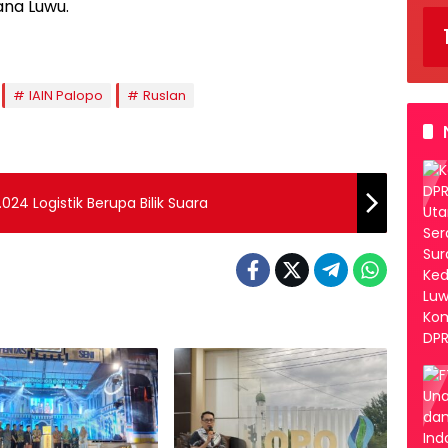
ana Luwu.
IAIN Palopo
Ruslan
24 Logistik Berupa Bilik Suara