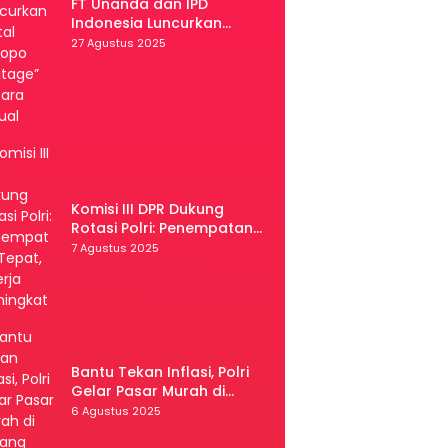
FT Unanda dan IPD
Indonesia Luncurkan
Portal “Palopo Heritage”
27 Agustus 2025
Secara Virtual
Komisi III DPR Dukung
Rotasi Polri: Penempatan
Tepat, Kinerja Meningkat
7 Agustus 2025
Bantu Tekan Inflasi, Polri
Gelar Pasar Murah di
Malang
6 Agustus 2025