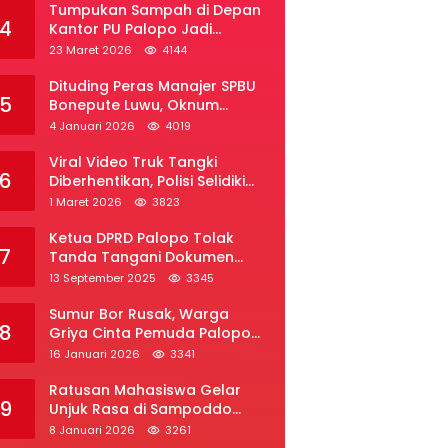
Tumpukan Sampah di Depan
4
Kantor PU Palopo Jadi
Sorotan, Warga Desak DLH
23 Maret 2026
4144
Segera Bertindak
Dituding Peras Manajer SPBU
5
Bonepute Luwu, Oknum
Wartawan Angkat Bicara
4 Januari 2026
4019
Viral Video Truk Tangki
6
Diberhentikan, Polisi Selidiki
Dugaan Penyelundupan Solar
1 Maret 2026
3823
Subsidi di Palopo
Ketua DPRD Palopo Tolak
7
Tanda Tangani Dokumen
Ranperda APBD Perubahan
13 September 2025
3345
2025
Sumur Bor Rusak, Warga
8
Griya Cinta Pemuda Palopo
Desak Layanan Air Bersih
16 Januari 2026
3341
Ratusan Mahasiswa Gelar
9
Unjuk Rasa di Sampoddo
Palopo, Tuntut Pemekaran
8 Januari 2026
3261
Provinsi Luwu Raya