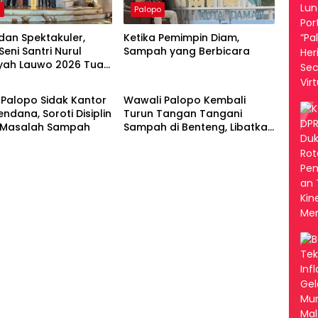
a
Palopo
dan Spektakuler,
Ketika Pemimpin Diam,
Seni Santri Nurul
Sampah yang Berbicara
yah Lauwo 2026 Tuai
Palopo
Palopo Sidak Kantor
Wawali Palopo Kembali
endana, Soroti Disiplin
Turun Tangan Tangani
 Masalah Sampah
Sampah di Benteng, Libatkan
DLH hingga RT/RW