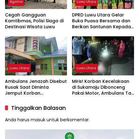
Agama
Luwu Utara
Cegah Gangguan
DPRD Luwu Utara Gelar
Kamtibmas, Polisi Siaga di
Buka Puasa Bersama dan
Destinasi Wisata Luwu
Berikan Santunan Kepada
Anak Yatim
Luwu Utara
Luwu Utara
Ambulans Jenazah Disebut
Miris! Korban Kecelakaan
Rusak Saat Diminta
di Sukamaju Dibonceng
Jemput Korban
Pakai Motor, Ambulans Tak
Kecelakaan, Kapus
Tersedia
Sukamaju Beri Klarifikasi
Tinggalkan Balasan
Anda harus
masuk
untuk berkomentar.