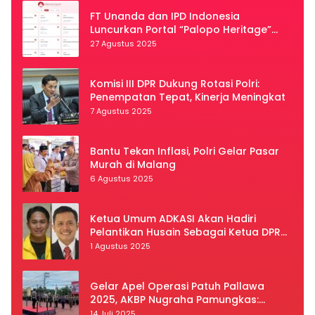
FT Unanda dan IPD Indonesia
Luncurkan Portal “Palopo Heritage”
Secara Virtual
27 Agustus 2025
Komisi III DPR Dukung Rotasi Polri:
Penempatan Tepat, Kinerja Meningkat
7 Agustus 2025
Bantu Tekan Inflasi, Polri Gelar Pasar
Murah di Malang
6 Agustus 2025
Ketua Umum ADKASI Akan Hadiri
Pelantikan Husain Sebagai Ketua DPRD
Luwu Utara
1 Agustus 2025
Gelar Apel Operasi Patuh Pallawa
2025, AKBP Nugraha Pamungkas:
Kedisiplinan dan Keselamatan Jadi
14 Juli 2025