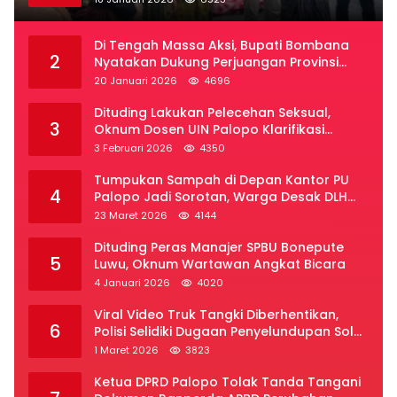
Di Tengah Massa Aksi, Bupati Bombana
2
Nyatakan Dukung Perjuangan Provinsi
Luwu Raya
20 Januari 2026
4696
Dituding Lakukan Pelecehan Seksual,
3
Oknum Dosen UIN Palopo Klarifikasi
Kronologi
3 Februari 2026
4350
Tumpukan Sampah di Depan Kantor PU
4
Palopo Jadi Sorotan, Warga Desak DLH
Segera Bertindak
23 Maret 2026
4144
Dituding Peras Manajer SPBU Bonepute
5
Luwu, Oknum Wartawan Angkat Bicara
4 Januari 2026
4020
Viral Video Truk Tangki Diberhentikan,
6
Polisi Selidiki Dugaan Penyelundupan Solar
Subsidi di Palopo
1 Maret 2026
3823
Ketua DPRD Palopo Tolak Tanda Tangani