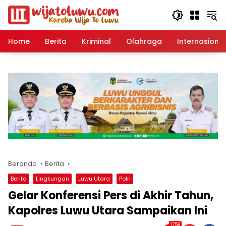
Langsung
ke
konten
Home
Berita
Kriminal
Olahraga
Internasional
Beranda
Berita
Berita
Lingkungan
Luwu Utara
Polri
Gelar Konferensi Pers di Akhir Tahun,
Kapolres Luwu Utara Sampaikan Ini
1758