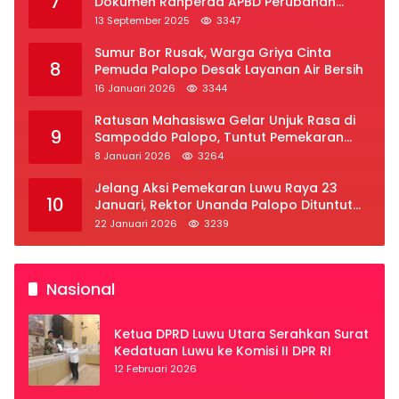
7
Dokumen Ranperda APBD Perubahan
2025
13 September 2025
3347
Sumur Bor Rusak, Warga Griya Cinta
8
Pemuda Palopo Desak Layanan Air Bersih
16 Januari 2026
3344
Ratusan Mahasiswa Gelar Unjuk Rasa di
9
Sampoddo Palopo, Tuntut Pemekaran
Provinsi Luwu Raya
8 Januari 2026
3264
Jelang Aksi Pemekaran Luwu Raya 23
10
Januari, Rektor Unanda Palopo Dituntut
Liburkan Mahasiswa
22 Januari 2026
3239
Nasional
Ketua DPRD Luwu Utara Serahkan Surat
Kedatuan Luwu ke Komisi II DPR RI
12 Februari 2026