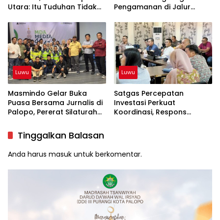
Utara: Itu Tuduhan Tidak
Pengamanan di Jalur
Berdasar!
Mudik
Luwu
Luwu
Masmindo Gelar Buka
Satgas Percepatan
Puasa Bersama Jurnalis di
Investasi Perkuat
Palopo, Pererat Silaturahmi
Koordinasi, Respons
dengan Media
Dinamika Lingkar Tambang
MDA
Tinggalkan Balasan
Anda harus
masuk
untuk berkomentar.