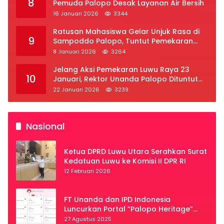
8
Pemuda Palopo Desak Layanan Air Bersih
16 Januari 2026
3344
Ratusan Mahasiswa Gelar Unjuk Rasa di
9
Sampoddo Palopo, Tuntut Pemekaran
Provinsi Luwu Raya
8 Januari 2026
3264
Jelang Aksi Pemekaran Luwu Raya 23
10
Januari, Rektor Unanda Palopo Dituntut
Liburkan Mahasiswa
22 Januari 2026
3239
Nasional
Ketua DPRD Luwu Utara Serahkan Surat
Kedatuan Luwu ke Komisi II DPR RI
12 Februari 2026
FT Unanda dan IPD Indonesia
Luncurkan Portal “Palopo Heritage”
Secara Virtual
27 Agustus 2025