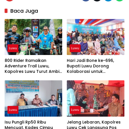
Baca Juga
Luwu
Luwu
800 Rider Ramaikan
Hari Jadi Bone ke-696,
Adventure Trail Luwu,
Bupati Luwu Dorong
Kapolres Luwu Turut Ambil
Kolaborasi untuk
Bagian
Kemajuan Daerah
Luwu
Luwu
Isu Pungli Rp50 Ribu
Jelang Lebaran, Kapolres
Mencuat, Kades Cimpu
Luwu Cek Langsung Pos