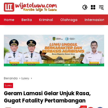
Langsung
ke
konten
Home
Berita
Kriminal
Olahraga
Internasional
Beranda
Luwu
Luwu
Geram Lamasi Gelar Unjuk Rasa,
Gugat Fatality Pertambangan
1463