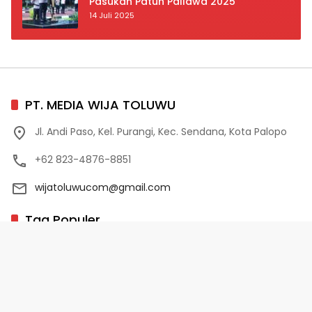
Pasukan Patuh Pallawa 2025
14 Juli 2025
PT. MEDIA WIJA TOLUWU
Jl. Andi Paso, Kel. Purangi, Kec. Sendana, Kota Palopo
+62 823-4876-8851
wijatoluwucom@gmail.com
Tag Populer
02 Palopo
1 Abad NU
10 Program Unggulan PD-HB
17 Agustus