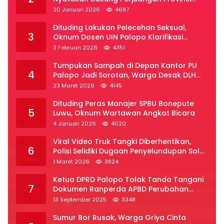
Luwu Raya
20 Januari 2026
4697
Dituding Lakukan Pelecehan Seksual,
3
Oknum Dosen UIN Palopo Klarifikasi
Kronologi
3 Februari 2026
4351
Tumpukan Sampah di Depan Kantor PU
4
Palopo Jadi Sorotan, Warga Desak DLH
Segera Bertindak
23 Maret 2026
4145
Dituding Peras Manajer SPBU Bonepute
5
Luwu, Oknum Wartawan Angkat Bicara
4 Januari 2026
4020
Viral Video Truk Tangki Diberhentikan,
6
Polisi Selidiki Dugaan Penyelundupan Solar
Subsidi di Palopo
1 Maret 2026
3824
Ketua DPRD Palopo Tolak Tanda Tangani
7
Dokumen Ranperda APBD Perubahan
2025
13 September 2025
3348
Sumur Bor Rusak, Warga Griya Cinta