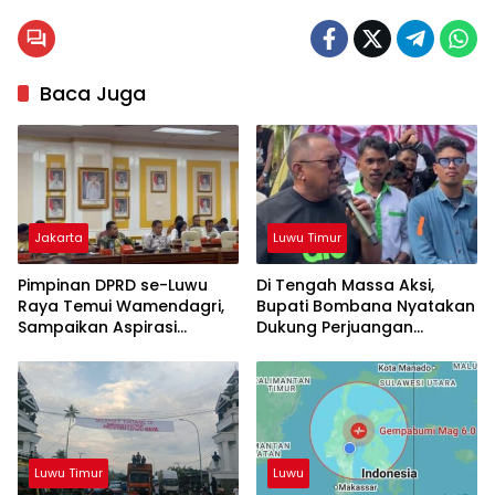
Baca Juga
Jakarta
Luwu Timur
Pimpinan DPRD se-Luwu
Di Tengah Massa Aksi,
Raya Temui Wamendagri,
Bupati Bombana Nyatakan
Sampaikan Aspirasi
Dukung Perjuangan
Pemekaran Provinsi
Provinsi Luwu Raya
Luwu Timur
Luwu