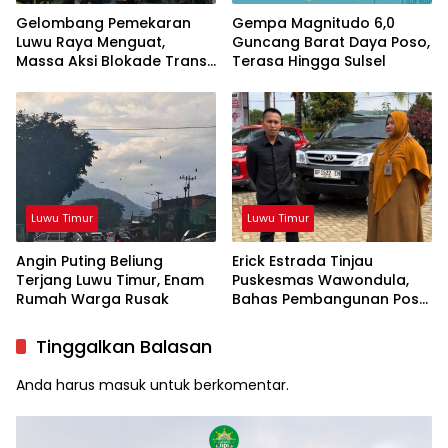
Gelombang Pemekaran
Gempa Magnitudo 6,0
Luwu Raya Menguat,
Guncang Barat Daya Poso,
Massa Aksi Blokade Trans
Terasa Hingga Sulsel
Sulawesi
Luwu Timur
Luwu Timur
Angin Puting Beliung
Erick Estrada Tinjau
Terjang Luwu Timur, Enam
Puskesmas Wawondula,
Rumah Warga Rusak
Bahas Pembangunan Pos
Security dan Area Parkir
Tinggalkan Balasan
Anda harus
masuk
untuk berkomentar.