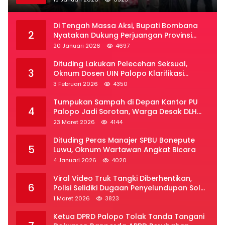
Di Tengah Massa Aksi, Bupati Bombana
2
Nyatakan Dukung Perjuangan Provinsi
Luwu Raya
20 Januari 2026
4697
Dituding Lakukan Pelecehan Seksual,
3
Oknum Dosen UIN Palopo Klarifikasi
Kronologi
3 Februari 2026
4350
Tumpukan Sampah di Depan Kantor PU
4
Palopo Jadi Sorotan, Warga Desak DLH
Segera Bertindak
23 Maret 2026
4144
Dituding Peras Manajer SPBU Bonepute
5
Luwu, Oknum Wartawan Angkat Bicara
4 Januari 2026
4020
Viral Video Truk Tangki Diberhentikan,
6
Polisi Selidiki Dugaan Penyelundupan Solar
Subsidi di Palopo
1 Maret 2026
3823
Ketua DPRD Palopo Tolak Tanda Tangani