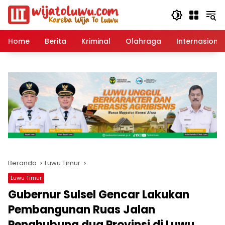
Langsung
ke
konten
Home
Berita
Kriminal
Olahraga
Internasional
Beranda
Luwu Timur
Luwu Timur
Gubernur Sulsel Gencar Lakukan
Pembangunan Ruas Jalan
Penghubung dua Provinsi di Luwu