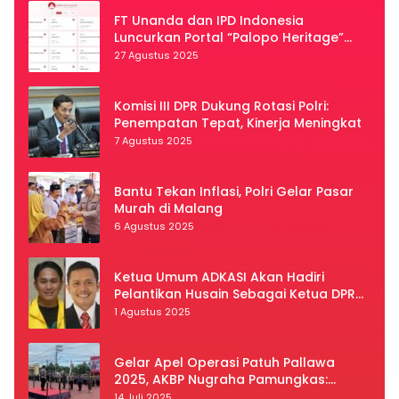
FT Unanda dan IPD Indonesia
Luncurkan Portal “Palopo Heritage”
Secara Virtual
27 Agustus 2025
Komisi III DPR Dukung Rotasi Polri:
Penempatan Tepat, Kinerja Meningkat
7 Agustus 2025
Bantu Tekan Inflasi, Polri Gelar Pasar
Murah di Malang
6 Agustus 2025
Ketua Umum ADKASI Akan Hadiri
Pelantikan Husain Sebagai Ketua DPRD
Luwu Utara
1 Agustus 2025
Gelar Apel Operasi Patuh Pallawa
2025, AKBP Nugraha Pamungkas:
Kedisiplinan dan Keselamatan Jadi
14 Juli 2025