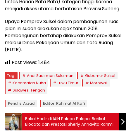
Lintas Harian Rata Rata) kategori tinggi karena
menjadi akses utama berbatasan Provinsi Sulteng.
Upaya Pemprov Sulsel dalam pembangunan ruas
jalan ini sudah dilakukan sejak tahun 2018.
Pembangunan bertahap dilakukan Pemprov Sulsel
melalui Dinas Pekerjaan Umum dan Tata Ruang
(PUTR).
Post Views:
1,484
Tag:
Andi Sudirman Sulaiman
Gubernur Sulsel
Kecamatan Nuha
Luwu Timur
Morowali
Sulawesi Tengah
Penulis: Arzad
Editor: Rahmat Al Kafi
Bakal Hadir di IAIN Palopo Palopo, Berikut
Biodata dan Prestasi Sherly Annavita Rahmi