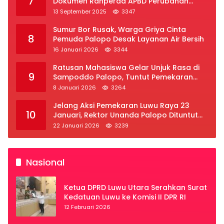
7
Dokumen Ranperda APBD Perubahan
2025
13 September 2025
3347
Sumur Bor Rusak, Warga Griya Cinta
8
Pemuda Palopo Desak Layanan Air Bersih
16 Januari 2026
3344
Ratusan Mahasiswa Gelar Unjuk Rasa di
9
Sampoddo Palopo, Tuntut Pemekaran
Provinsi Luwu Raya
8 Januari 2026
3264
Jelang Aksi Pemekaran Luwu Raya 23
10
Januari, Rektor Unanda Palopo Dituntut
Liburkan Mahasiswa
22 Januari 2026
3239
Nasional
Ketua DPRD Luwu Utara Serahkan Surat
Kedatuan Luwu ke Komisi II DPR RI
12 Februari 2026