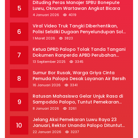
Dituding Peras Manajer SPBU Bonepute
5
Luwu, Oknum Wartawan Angkat Bicara
4 Januari 2026
4019
Viral Video Truk Tangki Diberhentikan,
6
Polisi Selidiki Dugaan Penyelundupan Solar
Subsidi di Palopo
1 Maret 2026
3823
Ketua DPRD Palopo Tolak Tanda Tangani
7
Dokumen Ranperda APBD Perubahan
2025
13 September 2025
3345
Sumur Bor Rusak, Warga Griya Cinta
8
Pemuda Palopo Desak Layanan Air Bersih
16 Januari 2026
3341
Ratusan Mahasiswa Gelar Unjuk Rasa di
9
Sampoddo Palopo, Tuntut Pemekaran
Provinsi Luwu Raya
8 Januari 2026
3261
Jelang Aksi Pemekaran Luwu Raya 23
10
Januari, Rektor Unanda Palopo Dituntut
Liburkan Mahasiswa
22 Januari 2026
3237