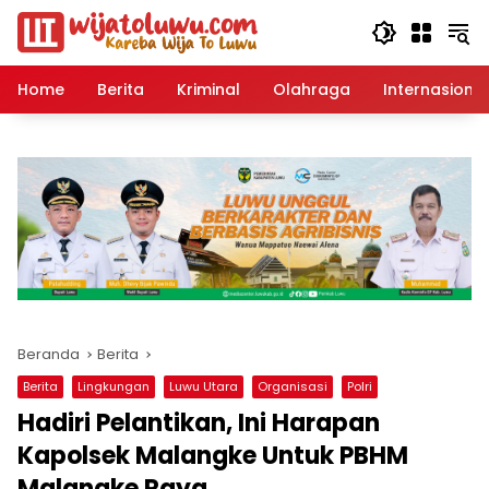
Langsung
ke
konten
Home
Berita
Kriminal
Olahraga
Internasional
Beranda
Berita
Berita
Lingkungan
Luwu Utara
Organisasi
Polri
Hadiri Pelantikan, Ini Harapan
Kapolsek Malangke Untuk PBHM
Malangke Raya