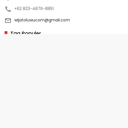
+62 823-4876-8851
wijatoluwucom@gmail.com
Tag Populer
02 Palopo
1 Abad NU
10 Program Unggulan PD-HB
17 Agustus
2022-2023
Copyright 2025 - WijaToLuwu.com