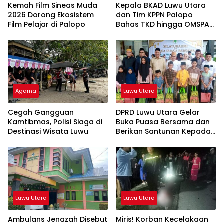
Kemah Film Sineas Muda
Kepala BKAD Luwu Utara
2026 Dorong Ekosistem
dan Tim KPPN Palopo
Film Pelajar di Palopo
Bahas TKD hingga OMSPAN
2026
Agama
Luwu Utara
Cegah Gangguan
DPRD Luwu Utara Gelar
Kamtibmas, Polisi Siaga di
Buka Puasa Bersama dan
Destinasi Wisata Luwu
Berikan Santunan Kepada
Anak Yatim
Luwu Utara
Luwu Utara
Ambulans Jenazah Disebut
Miris! Korban Kecelakaan