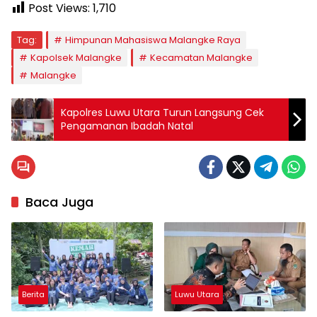
Post Views:
1,710
Tag:
Himpunan Mahasiswa Malangke Raya
Kapolsek Malangke
Kecamatan Malangke
Malangke
Kapolres Luwu Utara Turun Langsung Cek
Pengamanan Ibadah Natal
Baca Juga
Berita
Luwu Utara