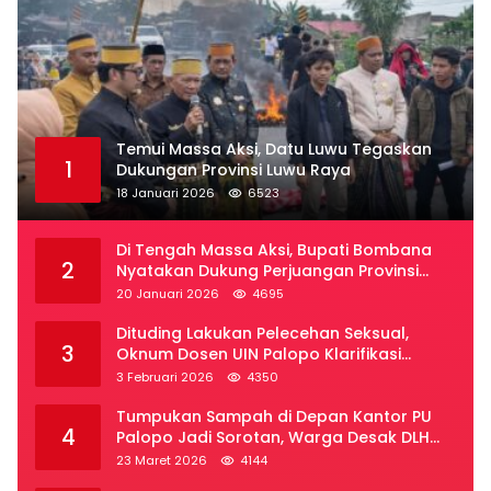
Temui Massa Aksi, Datu Luwu Tegaskan
1
Dukungan Provinsi Luwu Raya
18 Januari 2026
6523
Di Tengah Massa Aksi, Bupati Bombana
2
Nyatakan Dukung Perjuangan Provinsi
Luwu Raya
20 Januari 2026
4695
Dituding Lakukan Pelecehan Seksual,
3
Oknum Dosen UIN Palopo Klarifikasi
Kronologi
3 Februari 2026
4350
Tumpukan Sampah di Depan Kantor PU
4
Palopo Jadi Sorotan, Warga Desak DLH
Segera Bertindak
23 Maret 2026
4144