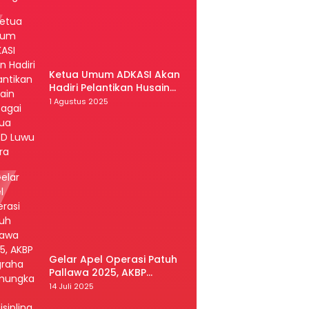
Ketua Umum ADKASI Akan
Hadiri Pelantikan Husain
Sebagai Ketua DPRD Luwu
1 Agustus 2025
Utara
Gelar Apel Operasi Patuh
Pallawa 2025, AKBP
Nugraha Pamungkas:
14 Juli 2025
Kedisiplinan dan