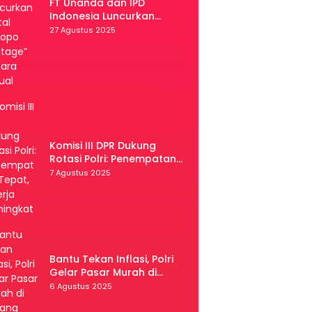
FT Unanda dan IPD
Indonesia Luncurkan
Portal “Palopo Heritage”
27 Agustus 2025
Secara Virtual
Komisi III DPR Dukung
Rotasi Polri: Penempatan
Tepat, Kinerja Meningkat
7 Agustus 2025
Bantu Tekan Inflasi, Polri
Gelar Pasar Murah di
Malang
6 Agustus 2025