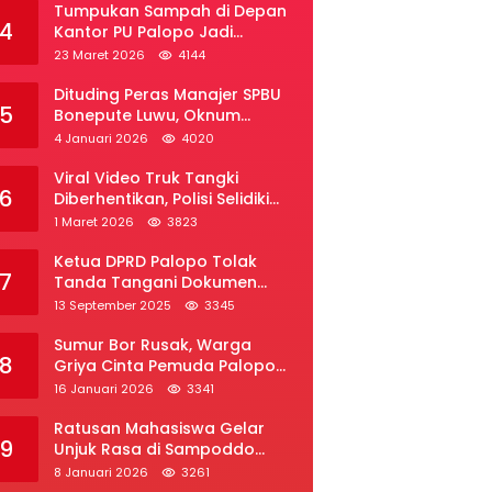
Tumpukan Sampah di Depan
4
Kantor PU Palopo Jadi
Sorotan, Warga Desak DLH
23 Maret 2026
4144
Segera Bertindak
Dituding Peras Manajer SPBU
5
Bonepute Luwu, Oknum
Wartawan Angkat Bicara
4 Januari 2026
4020
Viral Video Truk Tangki
6
Diberhentikan, Polisi Selidiki
Dugaan Penyelundupan Solar
1 Maret 2026
3823
Subsidi di Palopo
Ketua DPRD Palopo Tolak
7
Tanda Tangani Dokumen
Ranperda APBD Perubahan
13 September 2025
3345
2025
Sumur Bor Rusak, Warga
8
Griya Cinta Pemuda Palopo
Desak Layanan Air Bersih
16 Januari 2026
3341
Ratusan Mahasiswa Gelar
9
Unjuk Rasa di Sampoddo
Palopo, Tuntut Pemekaran
8 Januari 2026
3261
Provinsi Luwu Raya