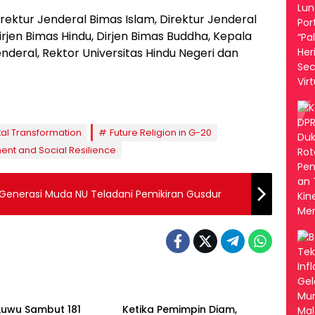
Direktur Jenderal Bimas Islam, Direktur Jenderal
Dirjen Bimas Hindu, Dirjen Bimas Buddha, Kepala
Jenderal, Rektor Universitas Hindu Negeri dan
tal Transformation
Future Religion in G-20
t and Social Resilience
 Generasi Muda NU Teladani Pemikiran Gusdur
ikan
Palopo
Luwu Sambut 181
Ketika Pemimpin Diam,