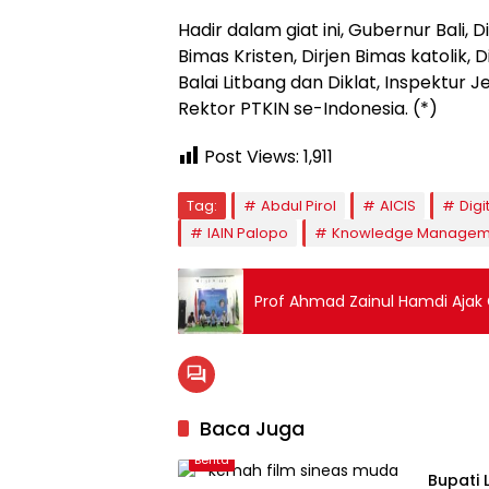
Hadir dalam giat ini, Gubernur Bali, 
Bimas Kristen, Dirjen Bimas katolik, 
Balai Litbang dan Diklat, Inspektur 
Rektor PTKIN se-Indonesia. (*)
Post Views:
1,911
Tag:
Abdul Pirol
AICIS
Digi
IAIN Palopo
Knowledge Managemen
Prof Ahmad Zainul Hamdi Ajak
Baca Juga
Pendid
Berita
Bupati 