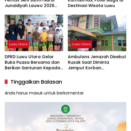
Junaidiyah Lauwo 2026
Destinasi Wisata Luwu
Tuai Pujian
Luwu Utara
Luwu Utara
DPRD Luwu Utara Gelar
Ambulans Jenazah Disebut
Buka Puasa Bersama dan
Rusak Saat Diminta
Berikan Santunan Kepada
Jemput Korban
Anak Yatim
Kecelakaan, Kapus
Sukamaju Beri Klarifikasi
Tinggalkan Balasan
Anda harus
masuk
untuk berkomentar.