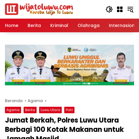
Langsung
ke
konten
Home
Berita
Kriminal
Olahraga
Internasional
Beranda
Agama
Agama
Berita
Luwu Utara
Polri
Jumat Berkah, Polres Luwu Utara
Berbagi 100 Kotak Makanan untuk
Jamaah Masjid