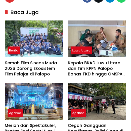
Baca Juga
Berita
Luwu Utara
Kemah Film Sineas Muda
Kepala BKAD Luwu Utara
2026 Dorong Ekosistem
dan Tim KPPN Palopo
Film Pelajar di Palopo
Bahas TKD hingga OMSPAN
2026
Agama
Agama
Meriah dan Spektakuler,
Cegah Gangguan
Pentas Seni Santri Nurul
Kamtibmas, Polisi Siaga di