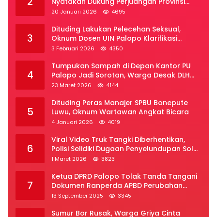
2
Nyatakan Dukung Perjuangan Provinsi
Luwu Raya
20 Januari 2026
4695
Dituding Lakukan Pelecehan Seksual,
3
Oknum Dosen UIN Palopo Klarifikasi
Kronologi
3 Februari 2026
4350
Tumpukan Sampah di Depan Kantor PU
4
Palopo Jadi Sorotan, Warga Desak DLH
Segera Bertindak
23 Maret 2026
4144
Dituding Peras Manajer SPBU Bonepute
5
Luwu, Oknum Wartawan Angkat Bicara
4 Januari 2026
4019
Viral Video Truk Tangki Diberhentikan,
6
Polisi Selidiki Dugaan Penyelundupan Solar
Subsidi di Palopo
1 Maret 2026
3823
Ketua DPRD Palopo Tolak Tanda Tangani
7
Dokumen Ranperda APBD Perubahan
2025
13 September 2025
3345
Sumur Bor Rusak, Warga Griya Cinta