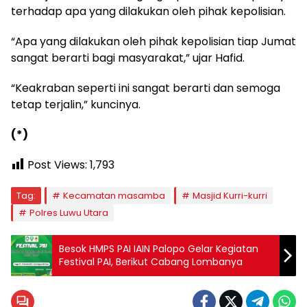
terhadap apa yang dilakukan oleh pihak kepolisian.
“Apa yang dilakukan oleh pihak kepolisian tiap Jumat
sangat berarti bagi masyarakat,” ujar Hafid.
“Keakraban seperti ini sangat berarti dan semoga
tetap terjalin,” kuncinya.
(*)
Post Views:
1,793
Tag:
Kecamatan masamba
Masjid Kurri-kurri
Polres Luwu Utara
Besok HMPS PAI IAIN Palopo Gelar Kegiatan
Festival PAI, Berikut Cabang Lombanya