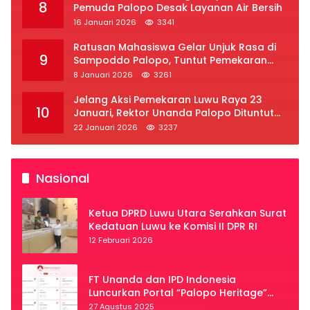
8
Pemuda Palopo Desak Layanan Air Bersih
16 Januari 2026
3341
Ratusan Mahasiswa Gelar Unjuk Rasa di
9
Sampoddo Palopo, Tuntut Pemekaran
Provinsi Luwu Raya
8 Januari 2026
3261
Jelang Aksi Pemekaran Luwu Raya 23
10
Januari, Rektor Unanda Palopo Dituntut
Liburkan Mahasiswa
22 Januari 2026
3237
Nasional
Ketua DPRD Luwu Utara Serahkan Surat
Kedatuan Luwu ke Komisi II DPR RI
12 Februari 2026
FT Unanda dan IPD Indonesia
Luncurkan Portal “Palopo Heritage”
Secara Virtual
27 Agustus 2025