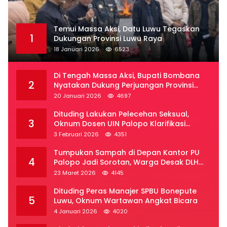
Temui Massa Aksi, Datu Luwu Tegaskan
1
Dukungan Provinsi Luwu Raya
18 Januari 2026
6523
Di Tengah Massa Aksi, Bupati Bombana
2
Nyatakan Dukung Perjuangan Provinsi
Luwu Raya
20 Januari 2026
4697
Dituding Lakukan Pelecehan Seksual,
3
Oknum Dosen UIN Palopo Klarifikasi
Kronologi
3 Februari 2026
4351
Tumpukan Sampah di Depan Kantor PU
4
Palopo Jadi Sorotan, Warga Desak DLH
Segera Bertindak
23 Maret 2026
4145
Dituding Peras Manajer SPBU Bonepute
5
Luwu, Oknum Wartawan Angkat Bicara
4 Januari 2026
4020