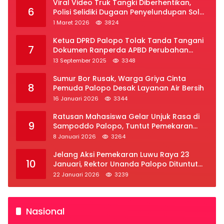
Viral Video Truk Tangki Diberhentikan,
6
Polisi Selidiki Dugaan Penyelundupan Solar
Subsidi di Palopo
1 Maret 2026
3824
Ketua DPRD Palopo Tolak Tanda Tangani
7
Dokumen Ranperda APBD Perubahan
2025
13 September 2025
3348
Sumur Bor Rusak, Warga Griya Cinta
8
Pemuda Palopo Desak Layanan Air Bersih
16 Januari 2026
3344
Ratusan Mahasiswa Gelar Unjuk Rasa di
9
Sampoddo Palopo, Tuntut Pemekaran
Provinsi Luwu Raya
8 Januari 2026
3264
Jelang Aksi Pemekaran Luwu Raya 23
10
Januari, Rektor Unanda Palopo Dituntut
Liburkan Mahasiswa
22 Januari 2026
3239
Nasional