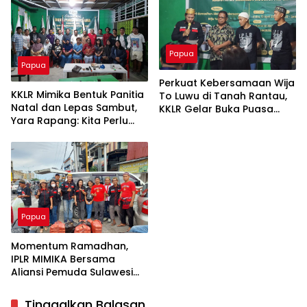
Papua
Papua
Perkuat Kebersamaan Wija
KKLR Mimika Bentuk Panitia
To Luwu di Tanah Rantau,
Natal dan Lepas Sambut,
KKLR Gelar Buka Puasa
Yara Rapang: Kita Perlu
Bersama
Saling Support
Papua
Momentum Ramadhan,
IPLR MIMIKA Bersama
Aliansi Pemuda Sulawesi
Selatan Berbagi Takjil
Tinggalkan Balasan