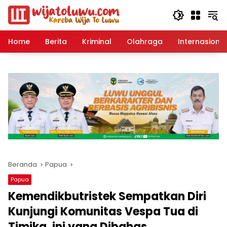
Langsung
ke
konten
Home
Berita
Kriminal
Olahraga
Internasional
Beranda
Papua
Papua
Kemendikbutristek Sempatkan Diri
Kunjungi Komunitas Vespa Tua di
Timika, ini yang Dibahas