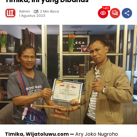
1483
Admin
2 Min Baca
1 Agustus 2023
Timika, Wijatoluwu.com —
Ary Joko Nugroho