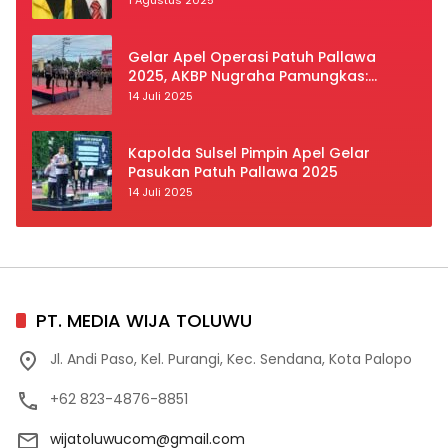
Gelar Apel Operasi Patuh Pallawa
2025, AKBP Nugraha Pamungkas:
Kedisiplinan dan Keselamatan Jadi
14 Juli 2025
Prioritas
Kapolda Sulsel Pimpin Apel Gelar
Pasukan Patuh Pallawa 2025
14 Juli 2025
PT. MEDIA WIJA TOLUWU
Jl. Andi Paso, Kel. Purangi, Kec. Sendana, Kota Palopo
+62 823-4876-8851
wijatoluwucom@gmail.com