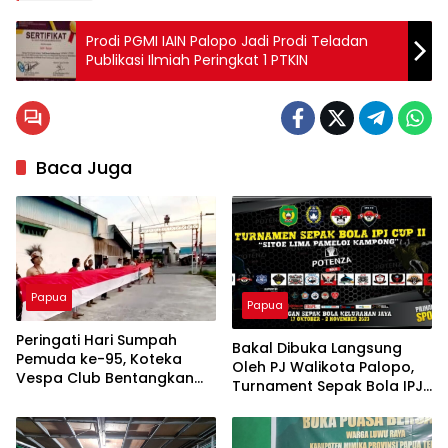
Prodi PGMI IAIN Palopo Jadi Prodi Teladan
Publikasi Ilmiah Peringkat 1 PTKIN
Baca Juga
Papua
Papua
Peringati Hari Sumpah
Bakal Dibuka Langsung
Pemuda ke-95, Koteka
Oleh PJ Walikota Palopo,
Vespa Club Bentangkan
Turnament Sepak Bola IPJ
Bendera
Cup II Siap Digelar