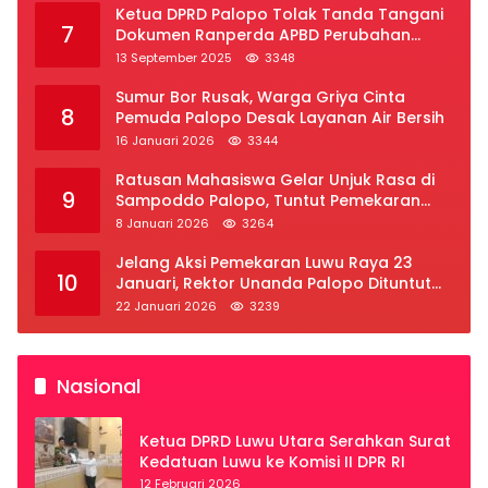
Ketua DPRD Palopo Tolak Tanda Tangani
7
Dokumen Ranperda APBD Perubahan
2025
13 September 2025
3348
Sumur Bor Rusak, Warga Griya Cinta
8
Pemuda Palopo Desak Layanan Air Bersih
16 Januari 2026
3344
Ratusan Mahasiswa Gelar Unjuk Rasa di
9
Sampoddo Palopo, Tuntut Pemekaran
Provinsi Luwu Raya
8 Januari 2026
3264
Jelang Aksi Pemekaran Luwu Raya 23
10
Januari, Rektor Unanda Palopo Dituntut
Liburkan Mahasiswa
22 Januari 2026
3239
Nasional
Ketua DPRD Luwu Utara Serahkan Surat
Kedatuan Luwu ke Komisi II DPR RI
12 Februari 2026