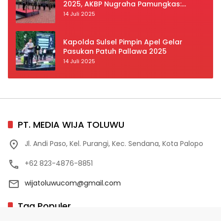
2025, AKBP Nugraha Pamungkas:
Kedisiplinan dan Keselamatan Jadi
14 Juli 2025
Prioritas
Kapolda Sulsel Pimpin Apel Gelar
Pasukan Patuh Pallawa 2025
14 Juli 2025
PT. MEDIA WIJA TOLUWU
Jl. Andi Paso, Kel. Purangi, Kec. Sendana, Kota Palopo
+62 823-4876-8851
wijatoluwucom@gmail.com
Tag Populer