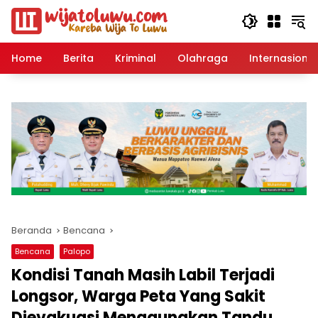
Langsung
ke
konten
Home
Berita
Kriminal
Olahraga
Internasional
Beranda
Bencana
Bencana
Palopo
Kondisi Tanah Masih Labil Terjadi
Longsor, Warga Peta Yang Sakit
Dievakuasi Menggunakan Tandu