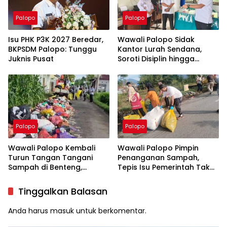
Palopo
Palopo
Isu PHK P3K 2027 Beredar,
Wawali Palopo Sidak
BKPSDM Palopo: Tunggu
Kantor Lurah Sendana,
Juknis Pusat
Soroti Disiplin hingga
Masalah Sampah
Palopo
Palopo
Wawali Palopo Kembali
Wawali Palopo Pimpin
Turun Tangan Tangani
Penanganan Sampah,
Sampah di Benteng,
Tepis Isu Pemerintah Tak
Libatkan DLH hingga RT/RW
Serius
Tinggalkan Balasan
Anda harus
masuk
untuk berkomentar.