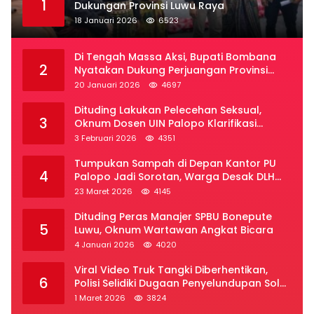
1
Dukungan Provinsi Luwu Raya
18 Januari 2026
6523
Di Tengah Massa Aksi, Bupati Bombana
2
Nyatakan Dukung Perjuangan Provinsi
Luwu Raya
20 Januari 2026
4697
Dituding Lakukan Pelecehan Seksual,
3
Oknum Dosen UIN Palopo Klarifikasi
Kronologi
3 Februari 2026
4351
Tumpukan Sampah di Depan Kantor PU
4
Palopo Jadi Sorotan, Warga Desak DLH
Segera Bertindak
23 Maret 2026
4145
Dituding Peras Manajer SPBU Bonepute
5
Luwu, Oknum Wartawan Angkat Bicara
4 Januari 2026
4020
Viral Video Truk Tangki Diberhentikan,
6
Polisi Selidiki Dugaan Penyelundupan Solar
Subsidi di Palopo
1 Maret 2026
3824