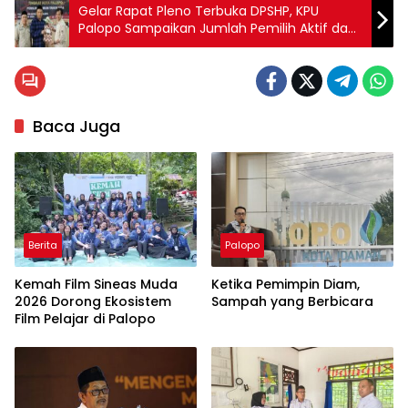
Gelar Rapat Pleno Terbuka DPSHP, KPU
Palopo Sampaikan Jumlah Pemilih Aktif dan
TMS
Baca Juga
Berita
Palopo
Kemah Film Sineas Muda
Ketika Pemimpin Diam,
2026 Dorong Ekosistem
Sampah yang Berbicara
Film Pelajar di Palopo