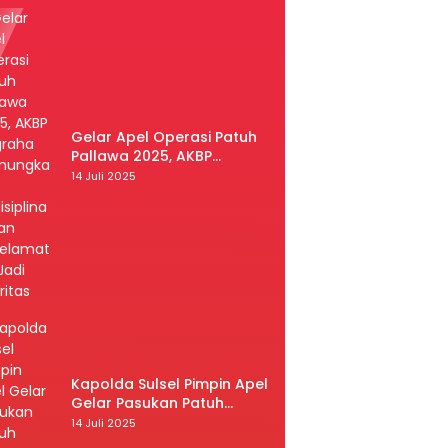
Gelar Apel Operasi Patuh
Pallawa 2025, AKBP
Nugraha Pamungkas:
14 Juli 2025
Kedisiplinan dan
Keselamatan Jadi Prioritas
Kapolda Sulsel Pimpin Apel
Gelar Pasukan Patuh
Pallawa 2025
14 Juli 2025