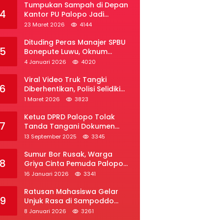
Tumpukan Sampah di Depan
4
Kantor PU Palopo Jadi
Sorotan, Warga Desak DLH
23 Maret 2026
4144
Segera Bertindak
Dituding Peras Manajer SPBU
5
Bonepute Luwu, Oknum
Wartawan Angkat Bicara
4 Januari 2026
4020
Viral Video Truk Tangki
6
Diberhentikan, Polisi Selidiki
Dugaan Penyelundupan Solar
1 Maret 2026
3823
Subsidi di Palopo
Ketua DPRD Palopo Tolak
7
Tanda Tangani Dokumen
Ranperda APBD Perubahan
13 September 2025
3345
2025
Sumur Bor Rusak, Warga
8
Griya Cinta Pemuda Palopo
Desak Layanan Air Bersih
16 Januari 2026
3341
Ratusan Mahasiswa Gelar
9
Unjuk Rasa di Sampoddo
Palopo, Tuntut Pemekaran
8 Januari 2026
3261
Provinsi Luwu Raya