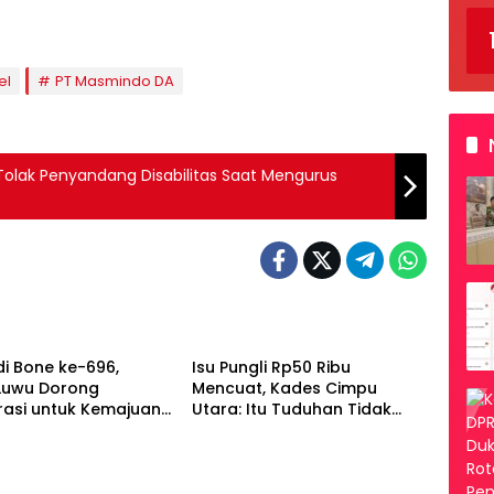
el
PT Masmindo DA
lak Penyandang Disabilitas Saat Mengurus
Luwu
di Bone ke-696,
Isu Pungli Rp50 Ribu
 Luwu Dorong
Mencuat, Kades Cimpu
rasi untuk Kemajuan
Utara: Itu Tuduhan Tidak
Berdasar!