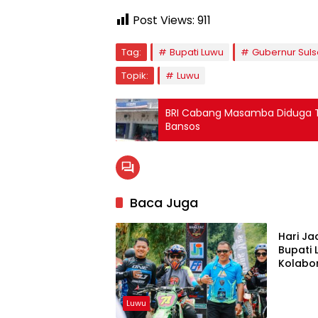
Post Views:
911
Tag:
Bupati Luwu
Gubernur Suls
Topik:
Luwu
BRI Cabang Masamba Diduga To
Bansos
Baca Juga
Luwu
Hari Ja
Bupati
Kolabo
Daerah
Luwu