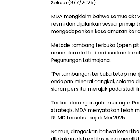
Selasa (8/7/2025).
MDA mengklaim bahwa semua aktivi
resmi dan dijalankan sesuai prinsip 
mengedepankan keselamatan kerja 
Metode tambang terbuka (open pit mi
aman dan efektif berdasarkan karak
Pegunungan Latimojong.
“Pertambangan terbuka tetap menja
endapan mineral dangkal, selama di
siaran pers itu, merujuk pada studi i
Terkait dorongan gubernur agar Pers
strategis, MDA menyatakan telah
BUMD tersebut sejak Mei 2025.
Namun, ditegaskan bahwa keterlib
dilakukan oleh entitas yang memiliki