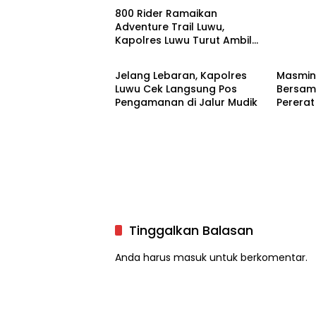
800 Rider Ramaikan
Adventure Trail Luwu,
Kapolres Luwu Turut Ambil
Luwu
Luwu
Bagian
Jelang Lebaran, Kapolres
Masmin
Luwu Cek Langsung Pos
Bersama
Pengamanan di Jalur Mudik
Pererat
Media
Tinggalkan Balasan
Anda harus
masuk
untuk berkomentar.