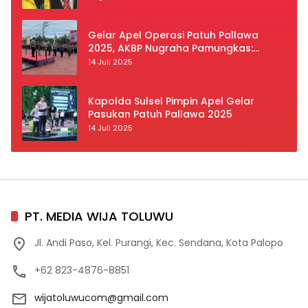
Gelar Apel Operasi Patuh Pallawa
2025, AKBP Nugraha Pamungkas:
Kedisiplinan dan Keselamatan Jadi
14 Juli 2025
Prioritas
Kapolda Sulsel Pimpin Apel Gelar
Pasukan Patuh Pallawa 2025
14 Juli 2025
PT. MEDIA WIJA TOLUWU
Jl. Andi Paso, Kel. Purangi, Kec. Sendana, Kota Palopo
+62 823-4876-8851
wijatoluwucom@gmail.com