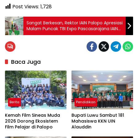
Post Views:
1,728
Sangat Berkesan, Rektor IAIN Palopo Apresiasi
Malam Puncak TBI Expo Pascasarajana IAIN
Palopo
Baca Juga
Berita
Pendidikan
Kemah Film Sineas Muda
Bupati Luwu Sambut 181
2026 Dorong Ekosistem
Mahasiswa KKN UIN
Film Pelajar di Palopo
Alauddin