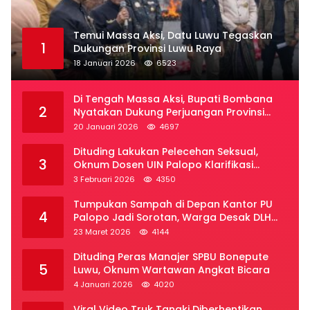
Temui Massa Aksi, Datu Luwu Tegaskan
1
Dukungan Provinsi Luwu Raya
18 Januari 2026
6523
Di Tengah Massa Aksi, Bupati Bombana
2
Nyatakan Dukung Perjuangan Provinsi
Luwu Raya
20 Januari 2026
4697
Dituding Lakukan Pelecehan Seksual,
3
Oknum Dosen UIN Palopo Klarifikasi
Kronologi
3 Februari 2026
4350
Tumpukan Sampah di Depan Kantor PU
4
Palopo Jadi Sorotan, Warga Desak DLH
Segera Bertindak
23 Maret 2026
4144
Dituding Peras Manajer SPBU Bonepute
5
Luwu, Oknum Wartawan Angkat Bicara
4 Januari 2026
4020
Viral Video Truk Tangki Diberhentikan,