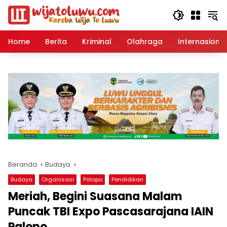
Langsung
ke
konten
Home
Berita
Kriminal
Olahraga
Internasional
Beranda
Budaya
Budaya
Organisasi
Palopo
Pendidikan
Meriah, Begini Suasana Malam
Puncak TBI Expo Pascasarajana IAIN
Palopo