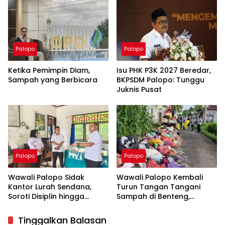
Palopo
Palopo
Ketika Pemimpin Diam,
Isu PHK P3K 2027 Beredar,
Sampah yang Berbicara
BKPSDM Palopo: Tunggu
Juknis Pusat
Palopo
Palopo
Wawali Palopo Sidak
Wawali Palopo Kembali
Kantor Lurah Sendana,
Turun Tangan Tangani
Soroti Disiplin hingga
Sampah di Benteng,
Masalah Sampah
Libatkan DLH hingga RT/RW
Tinggalkan Balasan