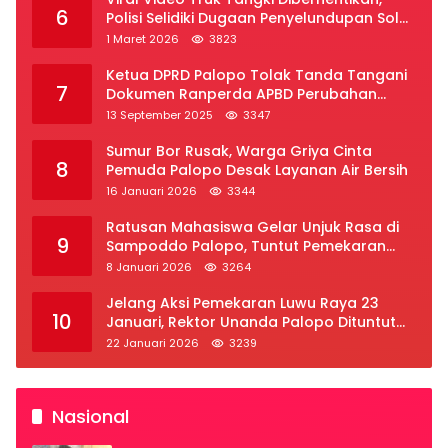
6
Polisi Selidiki Dugaan Penyelundupan Solar
Subsidi di Palopo
1 Maret 2026
3823
Ketua DPRD Palopo Tolak Tanda Tangani
7
Dokumen Ranperda APBD Perubahan
2025
13 September 2025
3347
Sumur Bor Rusak, Warga Griya Cinta
8
Pemuda Palopo Desak Layanan Air Bersih
16 Januari 2026
3344
Ratusan Mahasiswa Gelar Unjuk Rasa di
9
Sampoddo Palopo, Tuntut Pemekaran
Provinsi Luwu Raya
8 Januari 2026
3264
Jelang Aksi Pemekaran Luwu Raya 23
10
Januari, Rektor Unanda Palopo Dituntut
Liburkan Mahasiswa
22 Januari 2026
3239
Nasional