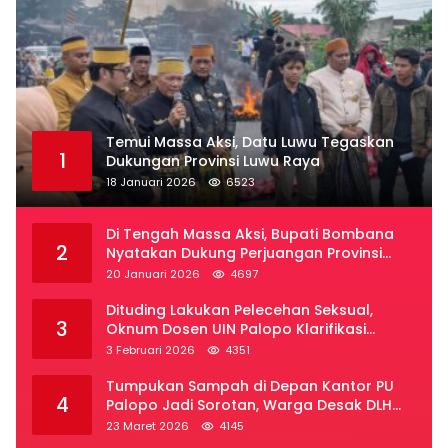
Temui Massa Aksi, Datu Luwu Tegaskan
1
Dukungan Provinsi Luwu Raya
18 Januari 2026
6523
Di Tengah Massa Aksi, Bupati Bombana
2
Nyatakan Dukung Perjuangan Provinsi
Luwu Raya
20 Januari 2026
4697
Dituding Lakukan Pelecehan Seksual,
3
Oknum Dosen UIN Palopo Klarifikasi
Kronologi
3 Februari 2026
4351
Tumpukan Sampah di Depan Kantor PU
4
Palopo Jadi Sorotan, Warga Desak DLH
Segera Bertindak
23 Maret 2026
4145