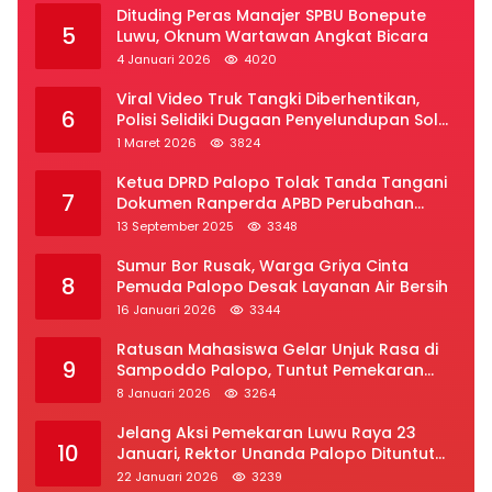
Dituding Peras Manajer SPBU Bonepute
5
Luwu, Oknum Wartawan Angkat Bicara
4 Januari 2026
4020
Viral Video Truk Tangki Diberhentikan,
6
Polisi Selidiki Dugaan Penyelundupan Solar
Subsidi di Palopo
1 Maret 2026
3824
Ketua DPRD Palopo Tolak Tanda Tangani
7
Dokumen Ranperda APBD Perubahan
2025
13 September 2025
3348
Sumur Bor Rusak, Warga Griya Cinta
8
Pemuda Palopo Desak Layanan Air Bersih
16 Januari 2026
3344
Ratusan Mahasiswa Gelar Unjuk Rasa di
9
Sampoddo Palopo, Tuntut Pemekaran
Provinsi Luwu Raya
8 Januari 2026
3264
Jelang Aksi Pemekaran Luwu Raya 23
10
Januari, Rektor Unanda Palopo Dituntut
Liburkan Mahasiswa
22 Januari 2026
3239