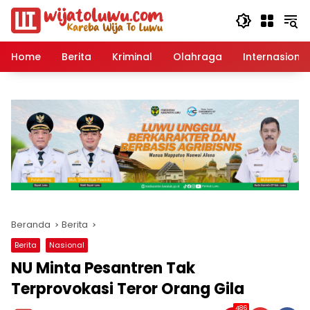
Langsung
ke
konten
Home
Berita
Kriminal
Olahraga
Internasional
Beranda
Berita
Berita
Nasional
NU Minta Pesantren Tak
Terprovokasi Teror Orang Gila
486