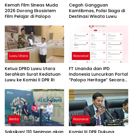
Kemah Film Sineas Muda
Cegah Gangguan
2026 Dorong Ekosistem
Kamtibmas, Polisi Siaga di
Film Pelajar di Palopo
Destinasi Wisata Luwu
Luwu Utara
Nasional
Ketua DPRD Luwu Utara
FT Unanda dan IPD
Serahkan Surat Kedatuan
Indonesia Luncurkan Portal
Luwu ke Komisi II DPR RI
“Palopo Heritage” Secara
Virtual
Berita
Nasional
Saksikan! 110 Seniman akan
Komisi III DPR Dukung