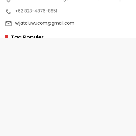
+62 823-4876-8851
wijatoluwucom@gmail.com
Tag Populer
02 Palopo
1 Abad NU
10 Program Unggulan PD-HB
17 Agustus
2022-2023
Copyright 2025 - WijaToLuwu.com