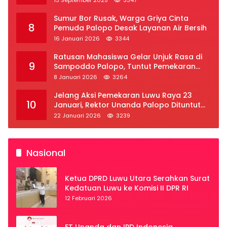
Sumur Bor Rusak, Warga Griya Cinta
8
Pemuda Palopo Desak Layanan Air Bersih
16 Januari 2026
3344
Ratusan Mahasiswa Gelar Unjuk Rasa di
9
Sampoddo Palopo, Tuntut Pemekaran
Provinsi Luwu Raya
8 Januari 2026
3264
Jelang Aksi Pemekaran Luwu Raya 23
10
Januari, Rektor Unanda Palopo Dituntut
Liburkan Mahasiswa
22 Januari 2026
3239
Nasional
Ketua DPRD Luwu Utara Serahkan Surat
Kedatuan Luwu ke Komisi II DPR RI
12 Februari 2026
FT Unanda dan IPD Indonesia