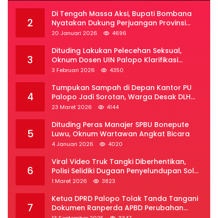
Di Tengah Massa Aksi, Bupati Bombana
2
Nyatakan Dukung Perjuangan Provinsi
Luwu Raya
20 Januari 2026
4696
Dituding Lakukan Pelecehan Seksual,
3
Oknum Dosen UIN Palopo Klarifikasi
Kronologi
3 Februari 2026
4350
Tumpukan Sampah di Depan Kantor PU
4
Palopo Jadi Sorotan, Warga Desak DLH
Segera Bertindak
23 Maret 2026
4144
Dituding Peras Manajer SPBU Bonepute
5
Luwu, Oknum Wartawan Angkat Bicara
4 Januari 2026
4020
Viral Video Truk Tangki Diberhentikan,
6
Polisi Selidiki Dugaan Penyelundupan Solar
Subsidi di Palopo
1 Maret 2026
3823
Ketua DPRD Palopo Tolak Tanda Tangani
7
Dokumen Ranperda APBD Perubahan
2025
13 September 2025
3347