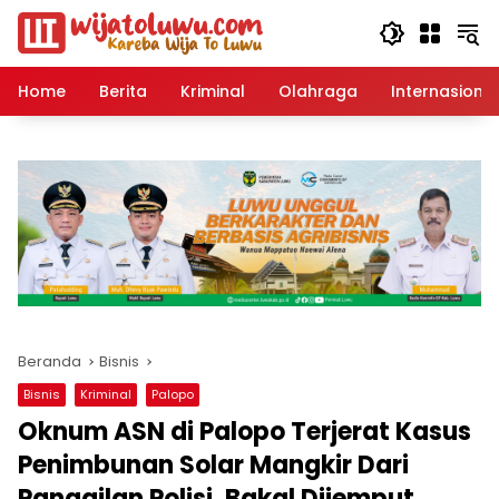
Langsung
ke
konten
Home
Berita
Kriminal
Olahraga
Internasional
Beranda
Bisnis
Bisnis
Kriminal
Palopo
Oknum ASN di Palopo Terjerat Kasus
Penimbunan Solar Mangkir Dari
Panggilan Polisi, Bakal Dijemput