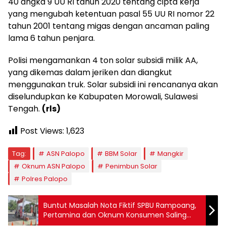
40 angka 9 UU RI tahun 2020 tentang cipta kerja
yang mengubah ketentuan pasal 55 UU RI nomor 22
tahun 2001 tentang migas dengan ancaman paling
lama 6 tahun penjara.
Polisi mengamankan 4 ton solar subsidi milik AA,
yang dikemas dalam jeriken dan diangkut
menggunakan truk. Solar subsidi ini rencananya akan
diselundupkan ke Kabupaten Morowali, Sulawesi
Tengah.
(rls)
Post Views:
1,623
Tag:
ASN Palopo
BBM Solar
Mangkir
Oknum ASN Palopo
Penimbun Solar
Polres Palopo
Buntut Masalah Nota Fiktif SPBU Rampoang,
Pertamina dan Oknum Konsumen Saling
Bantah