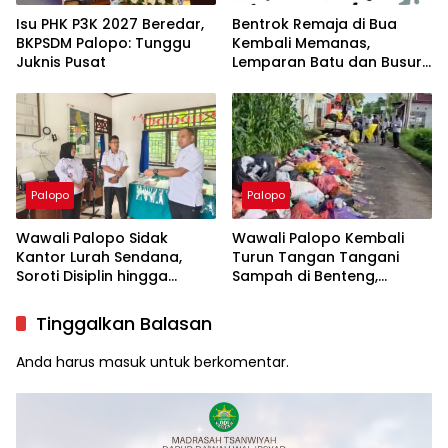
Isu PHK P3K 2027 Beredar,
Bentrok Remaja di Bua
BKPSDM Palopo: Tunggu
Kembali Memanas,
Juknis Pusat
Lemparan Batu dan Busur
Teror Warga
Palopo
Palopo
Wawali Palopo Sidak
Wawali Palopo Kembali
Kantor Lurah Sendana,
Turun Tangan Tangani
Soroti Disiplin hingga
Sampah di Benteng,
Masalah Sampah
Libatkan DLH hingga RT/RW
Tinggalkan Balasan
Anda harus
masuk
untuk berkomentar.